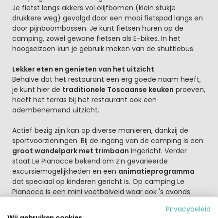
Je fietst langs akkers vol olijfbomen (klein stukje
drukkere weg) gevolgd door een mooi fietspad langs en
door pijnboombossen. Je kunt fietsen huren op de
camping, zowel gewone fietsen als E-bikes. In het
hoogseizoen kun je gebruik maken van de shuttlebus.
Lekker eten en genieten van het uitzicht
Behalve dat het restaurant een erg goede naam heeft,
je kunt hier de
traditionele Toscaanse keuken
proeven,
heeft het terras bij het restaurant ook een
adembenemend uitzicht.
Actief bezig zijn kan op diverse manieren, dankzij de
sportvoorzieningen. Bij de ingang van de camping is een
groot wandelpark met trimbaan
ingericht. Verder
staat Le Pianacce bekend om z’n gevarieerde
excursiemogelijkheden en een
animatieprogramma
dat speciaal op kinderen gericht is. Op camping Le
Pianacce is een mini voetbalveld waar ook 's avonds
gevoetbald kan worden!
Privacybeleid
Wij gebruiken cookies