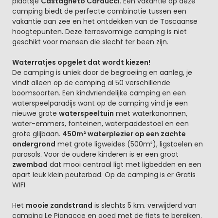
plaatsje
Castagneto Carducci
. Een vakantie op deze
camping biedt de perfecte combinatie tussen een
vakantie aan zee en het ontdekken van de Toscaanse
hoogtepunten. Deze terrasvormige camping is niet
geschikt voor mensen die slecht ter been zijn.
Waterratjes opgelet dat wordt kiezen!
De camping is uniek door de begroeiing en aanleg, je
vindt alleen op de camping al 50 verschillende
boomsoorten. Een kindvriendelijke camping en een
waterspeelparadijs want op de camping vind je een
nieuwe grote
waterspeeltuin
met waterkanonnen,
water-emmers, fonteinen, waterpaddestoel en een
grote glijbaan.
450m² waterplezier op een zachte
ondergrond
met grote ligweides (500m²), ligstoelen en
parasols. Voor de oudere kinderen is er een groot
zwembad
dat mooi centraal ligt met ligbedden en een
apart leuk klein peuterbad. Op de camping is er Gratis
WIFI
Het
mooie zandstrand
is slechts 5 km. verwijderd van
camping Le Pianacce en goed met de fiets te bereiken.