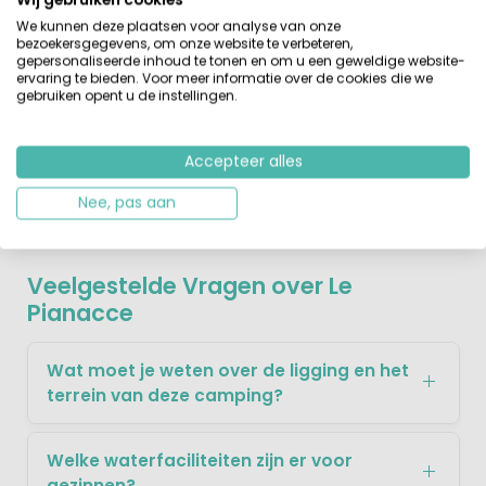
Toscane ontdekken
We kunnen deze plaatsen voor analyse van onze
Van hieruit zijn de Toscaanse hoogtepunten zoals
bezoekersgegevens, om onze website te verbeteren,
Cecina, San Gimignano, Volterra goed te bereiken. Voor
gepersonaliseerde inhoud te tonen en om u een geweldige website-
een lekker wijntje bezoek je het kleine plaatsje Bolgheri.
ervaring te bieden. Voor meer informatie over de cookies die we
gebruiken opent u de instellingen.
Verder ligt het plaatsje Castagneto Carducci vlakbij. Hier
kun je diverse gezellige restaurantjes voor een heerlijke
Italiaanse maaltijd bezoeken. De steden Siena en
Accepteer alles
Florence liggen wat verder weg (100km. resp. 135 km.)
maar zijn ook goed te bereiken.
Nee, pas aan
Veelgestelde Vragen over Le
Pianacce
Wat moet je weten over de ligging en het
terrein van deze camping?
Welke waterfaciliteiten zijn er voor
gezinnen?