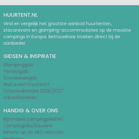
HUURTENT.NL
Vind en vergelijk het grootste aanbod huurtenten,
stacaravans en glamping-accommodaties op de mooiste
campings in Europa. Betrouwbaar boeken direct bij de
aanbieder.
GIDSEN & INSPIRATIE
Glampinggids
Tentengids
Stacaravangids
Wat is een huurtent?
Schoolvakanties 2026/2027
Vakantieparken
HANDIG & OVER ONS
Bijzondere campingplekken
Campingjobs/Couriers
Resorts op de ABC-eilanden
Over ons