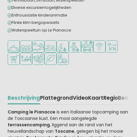
Tennisbaan, trimbaan, waterspeeltuin
Diverse excursiemogelijkheden
Enthousiastie kinderanimatie
Flinke klim bergopwaarts
Waterspeeltuin op Le Pianacce
Ligt in de heuvels/bergen
Ligt in een bosrijke omgeving
Ligt bij strand en zee
Openlucht zwembad
Aanbevolen voor jonge kinderen
Aanbevolen voor tieners
Veel mogelijkheden om te
WiFi beschikbaar
Huisdieren to
Campingwinkel/Supermarkt
Restaurant of pizzeria
Animatieprogramma
Groene ligging
Laadpaal elektrische auto
Beschrijving
Plattegrond
Video
Kaart
Regio
Beoord
Beschrijving
Camping le Pianacce
is een Italiaanse topcamping aan
de Toscaanse kust. Een mooi aangelegde
terrassencamping
, liggend aan de rand van het
heuvellandschap van
Toscane
, gelegen bij het mooie