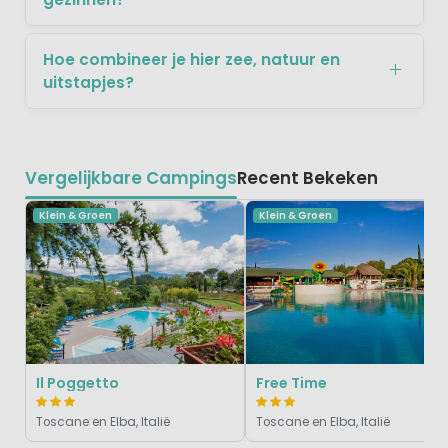
Hoe combineer je hier zee, natuur en
uitstapjes?
Vergelijkbare Campings
Recent Bekeken
Klein & Groen
Klein & Groen
Il Poggetto
Free Time
Toscane en Elba, Italië
Toscane en Elba, Italië