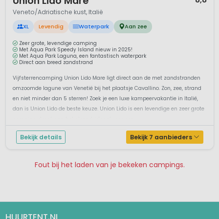
Union Lido Mare
Veneto/Adriatische kust, Italië
XL
Levendig
Waterpark
Aan zee
Zeer grote, levendige camping
Met Aqua Park Speedy Island nieuw in 2025!
Met Aqua Park Laguna, een fantastisch waterpark
Direct aan breed zandstrand
Vijfsterrencamping Union Lido Mare ligt direct aan de met zandstranden
omzoomde lagune van Venetië bij het plaatsje Cavallino. Zon, zee, strand
en niet minder dan 5 sterren! Zoek je een luxe kampeervakantie in Italië,
dan is Union Lido de beste keuze. Union Lido is een levendige en zeer grote
camping direct aan het strand, ideaal voor een...
Bekijk details
Bekijk 7 aanbieders
Fout bij het laden van je bekeken campings.
Pagina 1
Pagina 2
Pagina 3
Pagina 4
Pagina 5
Pagina 6
Pagina 7
HUURTENT.NL