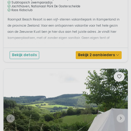
Subtropsich zwemparadijs
Jachthaven, Nationaal Park De Oosterschelde
Koos Kidsclub
Roompot Beach Resort is een vijf-sterren vakantiepark in Kamperland in
de provincie Zeeland. Voor een ontspannen vakantie voor het hele gezin
aan de Zeeuwse Kust ben je hier dus aan het juiste adres. Je vindt hier
kampeerplaatsen, met of zonder eigen sanitair. Geen eigen tent of
caravan? Het resort heeft een ruime keuze aan huuraccommodaties zoals
...
Bekijk details
Bekijk 2 aanbieders