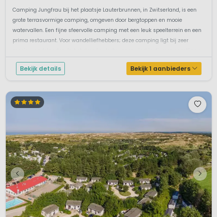
Camping Jungfrau bij het plaatsje Lauterbrunnen, in Zwitserland, is een
grote terrasvormige camping, omgeven door bergtoppen en mooie
watervallen. Een fijne sfeervolle camping met een leuk speelterrein en een
prima restaurant. Voor wandelliefhebbers; deze camping ligt bij zeer
mooie wandelpaden. In het dorp Lauterbrunnen vind je diverse gezellige r...
Bekijk details
Bekijk 1 aanbieders