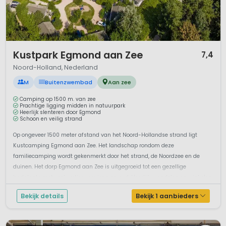
1 / 12
Kustpark Egmond aan Zee
7,4
Noord-Holland, Nederland
M
Buitenzwembad
Aan zee
Camping op 1500 m. van zee
Prachtige ligging midden in natuurpark
Heerlijk slenteren door Egmond
Schoon en veilig strand
Op ongeveer 1500 meter afstand van het Noord-Hollandse strand ligt
Kustcamping Egmond aan Zee. Het landschap rondom deze
familiecamping wordt gekenmerkt door het strand, de Noordzee en de
duinen. Het dorp Egmond aan Zee is uitgegroeid tot een gezellige
badplaats met veel vertier voor jong en oud. Heerlijk wandelen en winkelen
en ondertussen lekker ...
Bekijk details
Bekijk 1 aanbieders