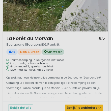
1 / 12
La Forêt du Morvan
8,5
Bourgogne (Bourgondië), Frankrijk
XS
Klein & Groen
Aan water
Charmecamping in Bourgondie met meer
Rust, ruimte, actieve vakantie
Kindvrienderlijk, speelschuur/-tuin
Twee maal per week Table d Hote!
Op zoek naar een kleinschalige camping in de Bourgogne (Bourgondië)?
Camping La Fôret du Morvan is een gezellige kleine camping op een
voormalige Franse boerderij in de Morvan. Rust, ruimte en privacy zul je
hier zeker vinden. De Nederlandse eigenaren heten hun gasten van harte
welkom. Rondom de boerderij ligt 6 hectare weiland en een 3,...
Bekijk details
Bekijk 1 aanbieders