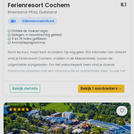
Ferienresort Cochem
8,1
Rheinland-Pfalz, Duitsland
S
Binnenzwembad
Ontdek de moezel regio
Gelegen in heuvelachtig gebied
9 en 18 holes golfbaan
Animatieprogramma
Dicht bij huis, maar toch zo anders. Op nog geen 350 kilometer van Utrecht
vind je Ferienresort Cochem, midden in de Moezelstreek, tussen de
uitgestrekte wijngaarden. Om het vakantiepark heen vind je diverse
historische plaatsen met een romantische en authentieke sfeer. Zo ook het
plaatsje Cochem zelf, waar het vakantiepark 200 meter hoger van ligt...
Bekijk details
Bekijk 1 aanbieders