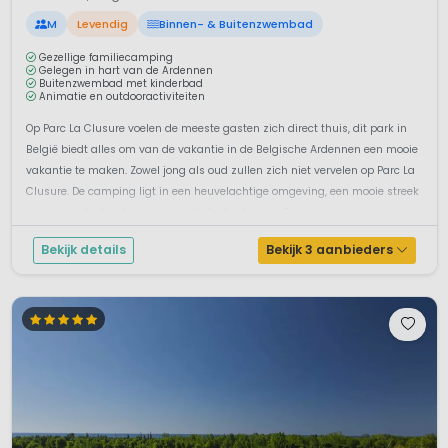
M
Levendig
Binnen- & Buitenzwembad
Gezellige familiecamping
Gelegen in hart van de Ardennen
Buitenzwembad met kinderbad
Animatie en outdooractiviteiten
Op Parc La Clusure voelen de meeste gasten zich direct thuis, dit park in
België biedt alles om van de vakantie in de Belgische Ardennen een mooie
vakantie te maken. Zowel jong als oud zullen zich niet vervelen op Parc La
Clusure. De camping ligt in een heuvelachtige omgeving, een mooie streek
waar je in de directe omgeving de leuke dorpjes, S...
Bekijk details
Bekijk 3 aanbieders