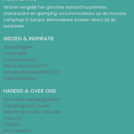
Vind en vergelijk het grootste aanbod huurtenten,
stacaravans en glamping-accommodaties op de mooiste
campings in Europa. Betrouwbaar boeken direct bij de
aanbieder.
GIDSEN & INSPIRATIE
Glampinggids
Tentengids
Stacaravangids
Wat is een huurtent?
Schoolvakanties 2026/2027
Vakantieparken
HANDIG & OVER ONS
Bijzondere campingplekken
Campingjobs/Couriers
Resorts op de ABC-eilanden
Over ons
Contact
Privacybeleid