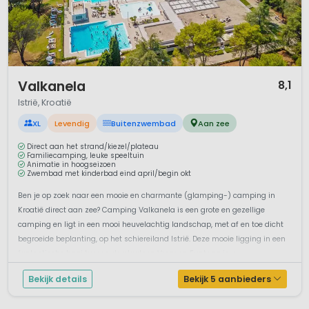
1 / 12
Valkanela
8,1
Istrië, Kroatië
XL
Levendig
Buitenzwembad
Aan zee
Direct aan het strand/kiezel/plateau
Familiecamping, leuke speeltuin
Animatie in hoogseizoen
Zwembad met kinderbad eind april/begin okt
Ben je op zoek naar een mooie en charmante (glamping-) camping in
Kroatië direct aan zee? Camping Valkanela is een grote en gezellige
camping en ligt in een mooi heuvelachtig landschap, met af en toe dicht
begroeide beplanting, op het schiereiland Istrië. Deze mooie ligging in een
fantastische baai tussen de plaatsen Vrsar en Funtana is u...
Bekijk details
Bekijk 5 aanbieders