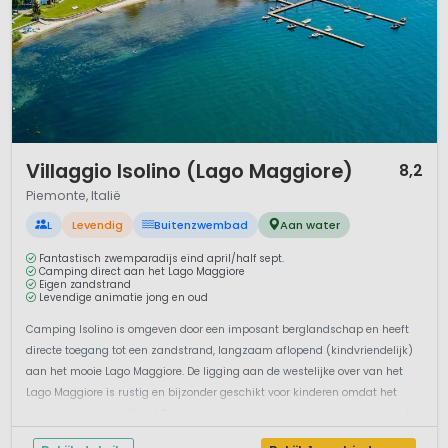
1 / 12
Villaggio Isolino (Lago Maggiore)
8,2
Piemonte, Italië
L
Levendig
Buitenzwembad
Aan water
Fantastisch zwemparadijs eind april/half sept.
Camping direct aan het Lago Maggiore
Eigen zandstrand
Levendige animatie jong en oud
Camping Isolino is omgeven door een imposant berglandschap en heeft
directe toegang tot een zandstrand, langzaam aflopend (kindvriendelijk)
aan het mooie Lago Maggiore. De ligging aan de westelijke over van het
Lago Maggiore is rustig en bijzonder geschikt voor kinderen omdat het
strand langzaam afloopt.De plaatsen op de camping zijn ruim en schadu...