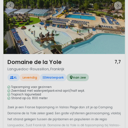
1 / 12
Domaine de la Yole
7,7
Languedoc-Roussillon, Frankrijk
XL
Levendig
Waterpark
Aan zee
Topcamping voor gezinnen
Zwembad met waterpretpark eind april/half sept.
Tropisch lagunebad
Strand op ca. 800 meter
Zoek je een Franse topcamping in Valras Plage dan zit je op Camping
Domaine de la Yole zeker goed. Een grote vijfsterren gezinscamping, vlakbij
het strand gelegen tussen de pijnbomen en populieren in de regio
Languedoc, Zuid Frankrijk. Domaine de la Yole is dé topcamping bij Valras-