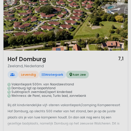
1 / 12
Hof Domburg
7,1
Zeeland, Nederland
L
Levendig
Waterpark
Aan zee
Vakantiepark 500m. van Noordzeestrand
Domburg ligt op loopafstand
Subtropisch zwembad/apart kinderbad
Welnness: de Parel, sauna, Turks bad, zonnebank
Bij dit kindvriendelijke vijf-sterren vakantiepark/camping Kampeerresort
Hof Domburg, op slechts 500 meter van het strand, ben je op de juiste
plaats als je van luxe kamperen houdt. En dan ook nog eens bij een
gezellige badplaats, namelijk Domburg op het zeeuwse Walcheren. Dit is
van oudsher het bekendste deel van Zeeland met de meeste zonuren. Een...