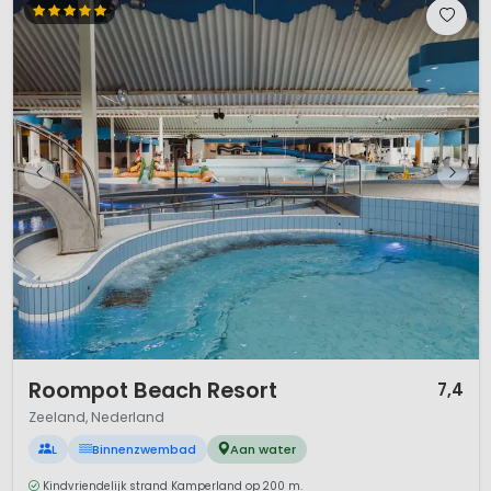
1 / 11
Roompot Beach Resort
7,4
Zeeland, Nederland
L
Binnenzwembad
Aan water
Kindvriendelijk strand Kamperland op 200 m.