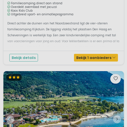
Familiecamping direct aan strand
Overdekt zwembad met jacuzzi
Koos Kids Club
Uitgebreid sport- en animatieprogramma
Direct achter de duinen van het Noordzeestrand ligt de vier-sterren
familiecamping Kijkduin. De ligging vlakbij het plaatsen Den Haag en
Scheveningen is werkelijk top. Een zeer kindvriendelijke camping met tal
van voorzieningen voor jong en oud. Voor lekkerbekken is er een prima al la
carte restaurant, bar/eetcafe en een mini-supermarkt. Met een fa...
Bekijk details
Bekijk 1 aanbieders