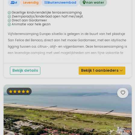
M
Levendig
Buitenzwembad
Aan water
Gezellige kindvriendelijke terrassencamping
Zwemparadijs/kinderbad open half mei/sept.
Direct aan Gardameer
Animatie voor hele gezin
Vijfsterrencamping Europa silvella is gelegen in de buurt van het plaatsje
San Felice del Benaco, direct aan het mooie Gardameer, met een idyllische
ligging tussen o.a. citrus-, olijf- en vijgenbomen. Deze terrassencamping is
een levendige camping met veel mogelijkheden om een fijne vakantie te
vieren. Het kleine centrum van San Felice ligt op onge...
Bekijk details
Bekijk 1 aanbieders