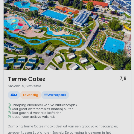
1 / 12
Terme Catez
7,6
Slovenië, Slovenië
M
Levendig
Waterpark
Camping onderdeel van vakantiecomplex
Zeer groot watercomplex binnen/buiten
Zeer geschikt voor alle leeftijden
Ideaal voor actieve vakantie
Camping Terme Catez maakt deel uit van een groot vakantiecomplex,
gelegen tussen Lubljana en Zagreb. De camping is gelegen in het