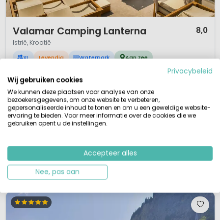
1 / 12
Valamar Camping Lanterna
8,0
Istrië, Kroatië
XL
Levendig
Waterpark
Aan zee
Privacybeleid
Prachtig vakantieresort 4 sterren en glamping
Wij gebruiken cookies
Zeer populaire grote camping
Direct aan zee met kiezelstrand
We kunnen deze plaatsen voor analyse van onze
Twee zwembadcomplexen eind april/eind aug.
bezoekersgegevens, om onze website te verbeteren,
gepersonaliseerde inhoud te tonen en om u een geweldige website-
Ben je op zoek naar een topcamping in Kroatië? 4 sterren-camping
ervaring te bieden. Voor meer informatie over de cookies die we
Valamar Camping Lanterna is een erg grote camping even zuidelijk van
gebruiken opent u de instellingen.
de Italiaanse grens. De camping ligt tussen de mooie steden Porec en
Novigrad en direct aan zee. Vanaf de heuvel, waarop dit vakantieresort ligt,
heb je een fantastisch uitzicht over de baai. Op de camping is ve...
Accepteer alles
Bekijk details
Bekijk 5 aanbieders
Nee, pas aan