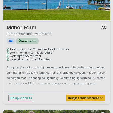
1 / 12
Manor Farm
7,8
Berner Oberland, Zwitserland
L
Aan water
Topcamping aan Thunersee, berglandschap
Zwemmen in meer, kleuterbadje
Watersport op het meer
Wandeltochten, mountainbiken
Camping Manor Farm is al jaren een goed bezochte bestemming, niet ver
van Interlaken. Deze 4-sterrencamping is prachtig gelegen: midden tussen
de bergen met uitzicht op de Eigerberg. De camping ligt aan de Thunersee
met privé strand. Het is een verzorgde, groene camping met goede
voorzieningen. Er zijn veel sportieve mogelijkheden in de buur...
Bekijk details
Bekijk 1 aanbieders