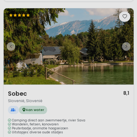
1 / 12
Sobec
8,1
Slovenië, Slovenië
L
Aan water
Camping direct aan zwemmeertje, rivier Sava
Wandelen, fietsen, kanovaren
Peuterbadje, animatie hoogseizoen
Uitstapjes: diverse oude stadjes