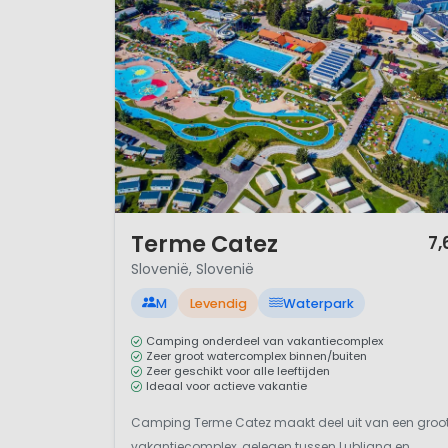
wandelen, raften, kanoën, een
waar Villatent haar tenten hee
1 / 12
Terme Catez
7,
Slovenië, Slovenië
M
Levendig
Waterpark
Camping onderdeel van vakantiecomplex
Zeer groot watercomplex binnen/buiten
Zeer geschikt voor alle leeftijden
Ideaal voor actieve vakantie
Camping Terme Catez maakt deel uit van een groo
vakantiecomplex, gelegen tussen Lubljana en