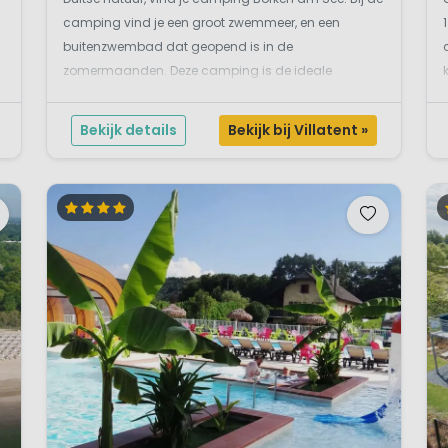
camping vind je een groot zwemmeer, en een
buitenzwembad dat geopend is in de
zomermaanden. Deze camping is de ideale
uitvalbasis om in alle rust deze kant van Duitsland te
ontdekken.Een fijne kindvriendelijke
Bekijk details
Bekijk bij Villatent »
glampingcamping in Münsterla...