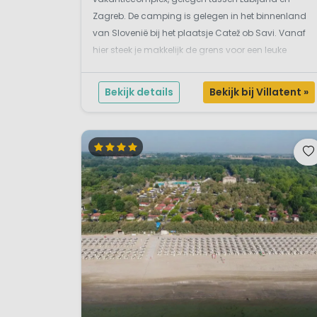
Zagreb. De camping is gelegen in het binnenland
van Slovenië bij het plaatsje Catež ob Savi. Vanaf
hier steek je makkelijk de grens voor een leuke
dagtrip naar Kroatië. Het hoogtepunt van deze
camping is het zwembadencomplex meer dan
Bekijk details
Bekijk bij Villatent »
10.000 m²...