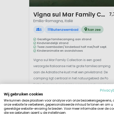
1 / 12
Vigna sul Mar Family Collection
7,
Emilia-Romagna, Italië
S
Buitenzwembad
Aan zee
Gezellige familiecamping aan strand
Kindvriendelijk strand
Twee zwembaden/ kinderbad half mei/half sept.
Kinderanimatie en avondshows
Vigna sul Mar Family Collection is een goed
verzorgde Italiaanse niet te grote familiecamping
aan de Adriatische kust met een privéstrand. De
camping ligt centraal in het natuurgebied de Po
Delta. Deze kindvriendelijke camping ligt verscholen
Privacy
tussen een pracht aan bomen en oleanders vlak bij
Wij gebruiken cookies
het plaatsje Lido di Pomposa. Je loopt zó n...
Bekijk details
Bekijk bij Villatent »
We kunnen deze plaatsen voor analyse van onze bezoekersgegevens,
onze website te verbeteren, gepersonaliseerde inhoud te tonen en om u
geweldige website-ervaring te bieden. Voor meer informatie over de co
die we gebruiken opent u de instellingen.