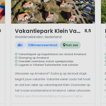
1 / 12
1 
Vakantiepark Klein Vaarwater
8
8,5
Waddeneilanden, Nederland
S
Binnenzwembad
Aan zee
Vakantiepark op loopafstand van strand Ameland
Glamping op Ameland
Overdekt zwembad, indoor speelparadijs
Logeren in Villatent Safaritenten met sanitair
Uitwaaien op Ameland? Zodra jij op de boot stapt
begint jouw vakantie. Vakantie vieren zoals het hoort
en dat kan zeker op vakantiepark Klein Vaarwater op
het mooie waddeneiland Ameland. Lekker uitwaaien
tijdens een strandwandeling of gewoon met je
voeten in het zand en de ogen dicht, het kan