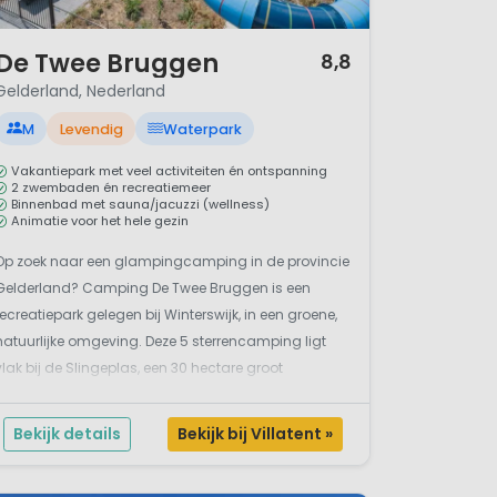
/ 12
De Twee Bruggen
8,8
Gelderland, Nederland
M
Levendig
Waterpark
Vakantiepark met veel activiteiten én ontspanning
2 zwembaden én recreatiemeer
Binnenbad met sauna/jacuzzi (wellness)
Animatie voor het hele gezin
Op zoek naar een glampingcamping in de provincie
Gelderland? Camping De Twee Bruggen is een
recreatiepark gelegen bij Winterswijk, in een groene,
natuurlijke omgeving. Deze 5 sterrencamping ligt
vlak bij de Slingeplas, een 30 hectare groot
recreatieplas, met een langzaam aflopend strand,
waar ook de kleintjes veilig kunnen spelen. Voor de
Bekijk details
Bekijk bij Villatent »
leintjes...