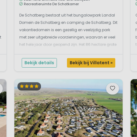
Recreatieruimte De Schatkamer
De Schatberg bestaat uit het bungalowpark Landal
Domein de Schatberg en camping de Schatberg. Dit
vakantiedomein is een gezellig en veelzijdig park
t
met zeer uitgebreide voorzieningen, waarvan er veel
het hele jaar door geopend zijn. Het 86 hectare grote
park biedt ruimte aan een camping op 5-sterren
niveau, een bungalowpark, een multifunctioneel ce...
Bekijk details
Bekijk bij Villatent »