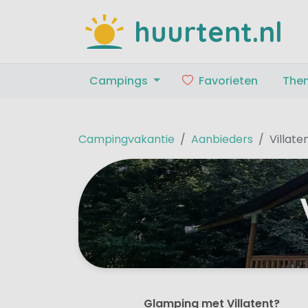
huurtent.nl
Campings
Favorieten
The
Campingvakantie
Aanbieders
Villate
Glamping met Villatent?