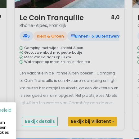
1 / 12
1 
Le Coin Tranquille
7
8,0
Rhône-Alpes, Frankrijk
S
Klein & Groen
Binnen- & Buitenzwembad
Camping met wijds uitzicht Alpen
Groot zwembad met peuterbadje
Meer van Paladru op 10 km.
Watersport op meer, zeilen, surfen etc.
Een vakantie in de Franse Alpen boeken? Camping
Le Coin Tranquille is een 4-sterren camping en ligt 1
km buiten het dorpje Les Abrets, op een vlak terrein en
is zeer goed en ruim opgezet. Het plaatsje Les Abrets
ligt 40 km ten westen van Chambéry aan de voet
beleid
van het Chartreuse gebergte en het Alpen massief.
Rust, ruimte en natuur, dat zijn de steek...
Bekijk details
Bekijk bij Villatent »
 om
k
 een
okies