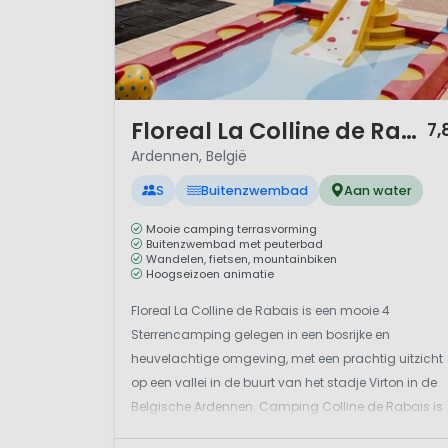
1 / 12
Floreal La Colline de Rabais
7,
Ardennen, België
S
Buitenzwembad
Aan water
Mooie camping terrasvorming
Buitenzwembad met peuterbad
Wandelen, fietsen, mountainbiken
Hoogseizoen animatie
Floreal La Colline de Rabais is een mooie 4
Sterrencamping gelegen in een bosrijke en
heuvelachtige omgeving, met een prachtig uitzicht
op een vallei in de buurt van het stadje Virton in de
Belgische Ardennen. Camping Colline de Rabais is
een kindvriendelijke camping gelegen in de