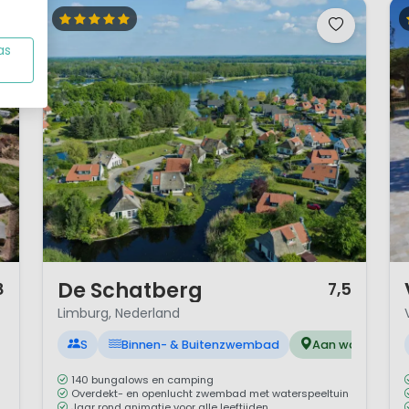
as
1 / 12
1 
De Schatberg
8
7,5
Limburg, Nederland
S
Binnen- & Buitenzwembad
Aan water
140 bungalows en camping
Overdekt- en openlucht zwembad met waterspeeltuin
Jaar rond animatie voor alle leeftijden