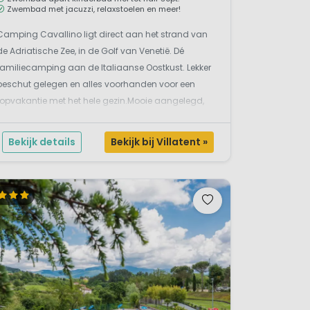
Zwembad met jacuzzi, relaxstoelen en meer!
Camping Cavallino ligt direct aan het strand van
de Adriatische Zee, in de Golf van Venetië. Dé
familiecamping aan de Italiaanse Oostkust. Lekker
beschut gelegen en alles voorhanden voor een
topvakantie met het hele gezin.Mooie aangelegd,
glamping, zee en strandCamping Village Cavallino
is gelegen in Cavallino-Treporti, tussen Lido di J...
Bekijk details
Bekijk bij Villatent »