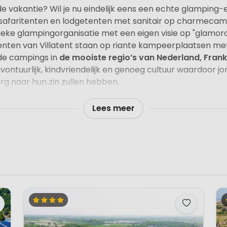
de vakantie? Wil je nu eindelijk eens een echte glamping
 safaritenten en lodgetenten met sanitair op charmecamp
hieke glampingorganisatie met een eigen visie op "glamor
enten van Villatent staan op riante kampeerplaatsen met
de campings in
de mooiste regio’s van Nederland, Frankri
, avontuurlijk, kindvriendelijk en genoeg cultuur waardoor
 erg naar hun zin zullen hebben.
lodgetent met sanitair?
Lees meer
 voor je eigen safaritent met een heerlijk kopje Nespresso
atent zijn compleet ingericht, je slaapt op comfortabele b
aat en koelkast/vriesvak. Verder zowel binnen als buiten
itair vind je stromend water. Je beddengoed kun je bijboe
hebt.
eningen
le safaritent of lodgetent met een fijn restaurant op l
 gezellige dorpjes? Maar ook genieten van een actieve va