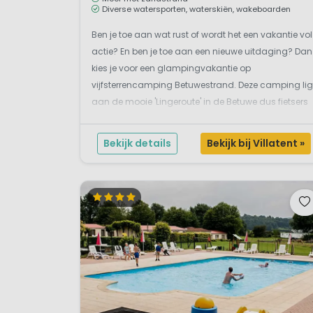
Diverse watersporten, waterskiën, wakeboarden
Ben je toe aan wat rust of wordt het een vakantie vol
actie? En ben je toe aan een nieuwe uitdaging? Dan
kies je voor een glampingvakantie op
vijfsterrencamping Betuwestrand. Deze camping lig
aan de mooie 'Lingeroute' in de Betuwe dus fietsers
en wandelaars kunnen elke ochtend met een mooie
tocht starten. Verder ligt de camping aan een groot
Bekijk details
Bekijk bij Villatent »
recre...