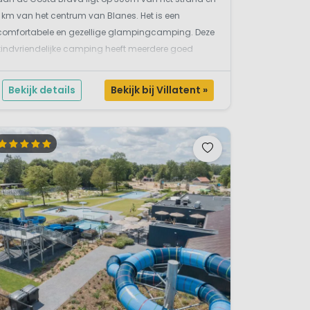
1 km van het centrum van Blanes. Het is een
comfortabele en gezellige glampingcamping. Deze
kindvriendelijke camping heeft meerdere goed
verzorgde voorzieningen. Een geliefd vakantie-adres
in Spanje waar gastvrijheid em gezelligheid voorop
Bekijk details
Bekijk bij Villatent »
staat.Kleute...