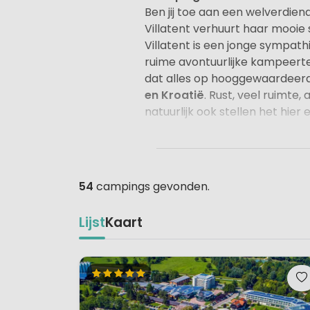
Ben jij toe aan een welverdien
Villatent verhuurt haar mooie
Villatent is een jonge sympat
ruime avontuurlijke kampeert
dat alles op hooggewaardeer
en Kroatië
. Rust, veel ruimte
natuurlijk ook stellen het hier
Wordt het een safaritent of 
Heerlijk genieten in je hangmat
niet? De safaritenten van Vill
54
campings gevonden.
stabiel keukenblok met kookpl
In de lodgetent met eigen san
Lijst
Kaart
weer extra ruimte in je koffer 
Glamping met goede voorzi
Smaakvol kamperen in een roya
op een van de terrasjes in de