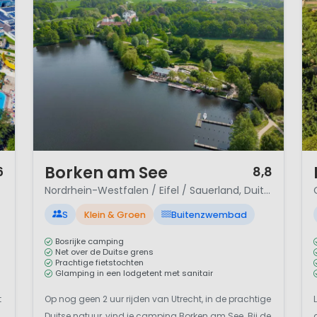
 MTB route volgen of fietsen? Dat kan vanaf de diverse 
ft staan.
1 / 12
1 
Borken am See
6
8,8
Nordrhein-Westfalen / Eifel / Sauerland, Duitsland
S
Klein & Groen
Buitenzwembad
Bosrijke camping
Net over de Duitse grens
Prachtige fietstochten
Glamping in een lodgetent met sanitair
t
Op nog geen 2 uur rijden van Utrecht, in de prachtige
Duitse natuur, vind je camping Borken am See. Bij de