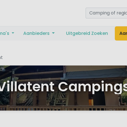
ma's
Aanbieders
Uitgebreid Zoeken
Aa
nt
Villatent Camping