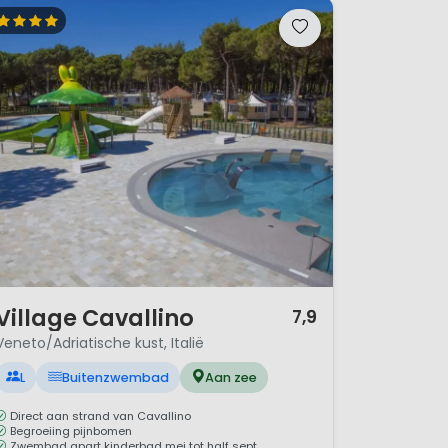
/ 12
Village Cavallino
7,9
Veneto/Adriatische kust, Italië
L
Buitenzwembad
Aan zee
Direct aan strand van Cavallino
Begroeiing pijnbomen
Zwembad apart kinderbad mei tot half sept.