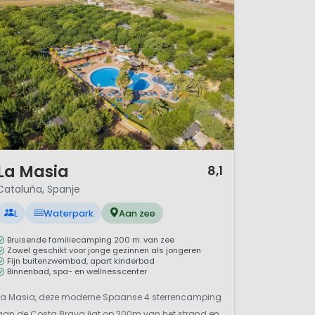
groene campings
/ 12
La Masia
8,1
Cataluña, Spanje
L
Waterpark
Aan zee
Bruisende familiecamping 200 m. van zee
Zowel geschikt voor jonge gezinnen als jongeren
Fijn buitenzwembad, apart kinderbad
Binnenbad, spa- en wellnesscenter
La Masia, deze moderne Spaanse 4 sterrencamping
aan de Costa Brava ligt op 300m van het strand en