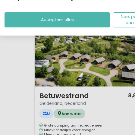
Nee, p
Accepteer alles
aan
1 / 12
Betuwestrand
8,
Gelderland, Nederland
M
Aan water
Grote camping aan recreatiemeer
Kindvriendelijke voorzieningen
Meer met zandstrand