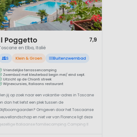
/ 12
Il Poggetto
7,9
Toscane en Elba, Italië
S
Klein & Groen
Buitenzwembad
Vriendelijke terrassencamping
Zwembad met kleuterbad begin mei/ eind sept.
Uitzicht op de Chianti streek
Wijnexcursies, Italiaans restaurant
Ben jij op zoek naar een vakantie-adres in Toscane
en dan het liefst een plek tussen de
Olijfboomgaarden? Omgeven door het Toscaanse
heuvellandschap en niet ver van Florence ligt deze
gezellige Italiaanse familiecamping Camping Il
Poggetto is het ideale startpunt voor een bezoek aan