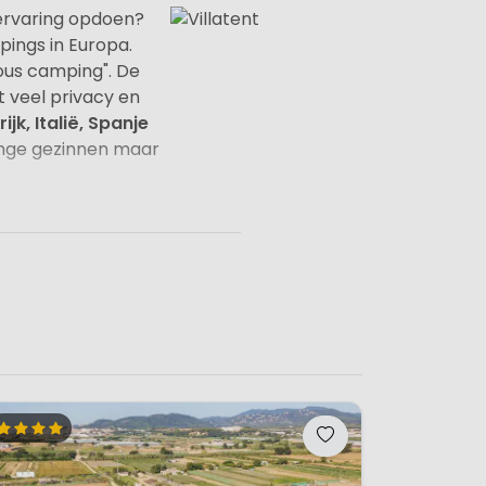
-ervaring opdoen?
ings in Europa.
ous camping". De
 veel privacy en
jk, Italië, Spanje
 jonge gezinnen maar
? Wie wil dit nu
edden, er is een
 genoeg zitruimte.
ken, waardoor je
oopafstand? Relaxen
kantie en een dagje