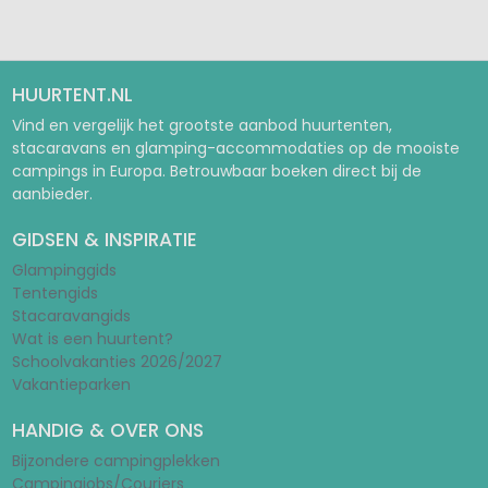
HUURTENT.NL
Vind en vergelijk het grootste aanbod huurtenten,
stacaravans en glamping-accommodaties op de mooiste
campings in Europa. Betrouwbaar boeken direct bij de
aanbieder.
GIDSEN & INSPIRATIE
Glampinggids
Tentengids
Stacaravangids
Wat is een huurtent?
Schoolvakanties 2026/2027
Vakantieparken
HANDIG & OVER ONS
Bijzondere campingplekken
Campingjobs/Couriers