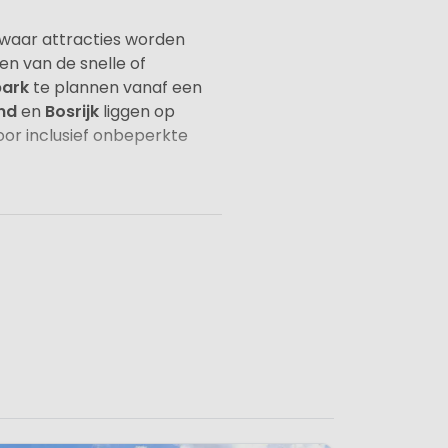
k waar attracties worden
en van de snelle of
park
te plannen vanaf een
nd
en
Bosrijk
liggen op
oor inclusief onbeperkte
t van Kaatsheuvel. Ook de
delijke afstand met de auto.
Zo kun je een dag op de camping
ing.