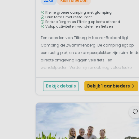
XS
Klein & Groen
Kleine groene camping met glamping
Leuk terras met restaurant
Beekse Bergen en Efteling op korte afstand
Volop activiteiten, wandelen en fietsen
Ten noorden van Tilburg in Noord-Brabant ligt
Camping de Zwammenberg. De camping ligt op
een rustig plek, en de kampeerplekken zijn ruim. In d
directe omgeving liggen vele fiets- en
wandelpaden. Verder zijn er ook nog volop leuke
steden en plaatsjes in de buurt zoals Tilburg, Breda
en vestingstadje Heusden. Als je op de fiets stapt (of
Bekijk details
Bekijk 1 aanbieders
zelfs wande...