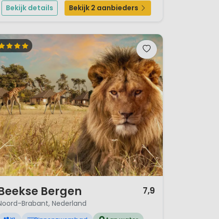
vakantiepark is gelegen midden in een groot bos.
Bekijk details
Bekijk 2 aanbieders
Vanaf camping Kaatshe...
/ 12
Beekse Bergen
7,9
Noord-Brabant, Nederland