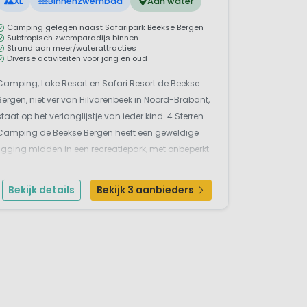
XL
Binnenzwembad
Aan water
Camping gelegen naast Safaripark Beekse Bergen
Subtropisch zwemparadijs binnen
Strand aan meer/waterattracties
Diverse activiteiten voor jong en oud
Camping, Lake Resort en Safari Resort de Beekse
Bergen, niet ver van Hilvarenbeek in Noord-Brabant,
staat op het verlanglijstje van ieder kind. 4 Sterren
Camping de Beekse Bergen heeft een geweldige
ligging midden in een recreatiepark, met onbeperkt
toegang tot de attracties en bovendien voldoende
water in de buurt: zwemmeer én binnenbad. Oo...
Bekijk details
Bekijk 3 aanbieders