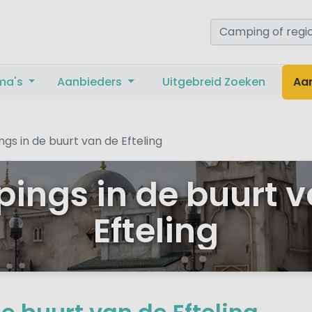
ma's
Aanbieders
Uitgebreid Zoeken
Aa
gs in de buurt van de Efteling
ings in de buurt v
Efteling