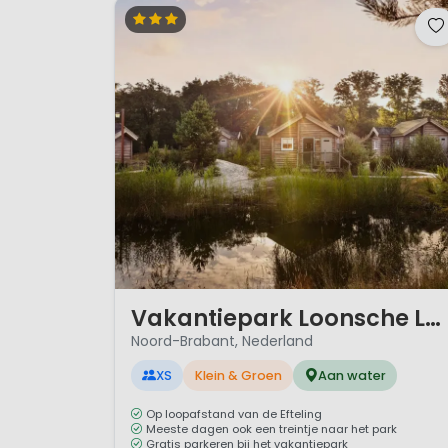
1 / 12
Vakantiepark Loonsche Land
Noord-Brabant, Nederland
XS
Klein & Groen
Aan water
Op loopafstand van de Efteling
Meeste dagen ook een treintje naar het park
Gratis parkeren bij het vakantiepark