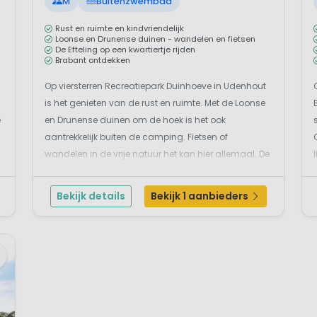
M
Buitenzwembad
Rust en ruimte en kindvriendelijk
Loonse en Drunense duinen - wandelen en fietsen
De Efteling op een kwartiertje rijden
Brabant ontdekken
Op viersterren Recreatiepark Duinhoeve in Udenhout
is het genieten van de rust en ruimte. Met de Loonse
e
en Drunense duinen om de hoek is het ook
aantrekkelijk buiten de camping. Fietsen of
wandelen in de vrije natuur het kan hier allemaal. De
Loonse en Drunense Duinen zijn een van de mooiste
plekken in Brabant. Het gebied is ruim 3.500 hectare
Bekijk details
Bekijk 1 aanbieders
groo...