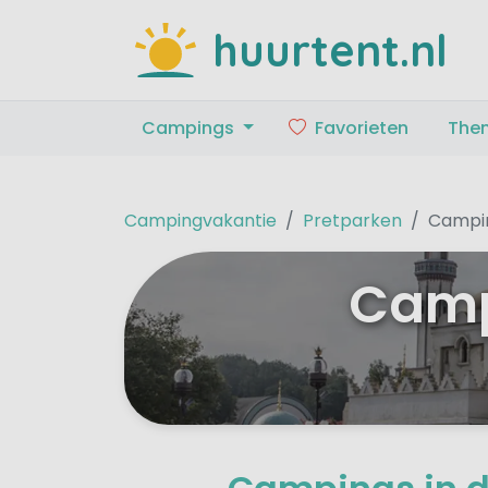
huurtent.nl
Campings
Favorieten
The
Campingvakantie
Pretparken
Campin
Camp