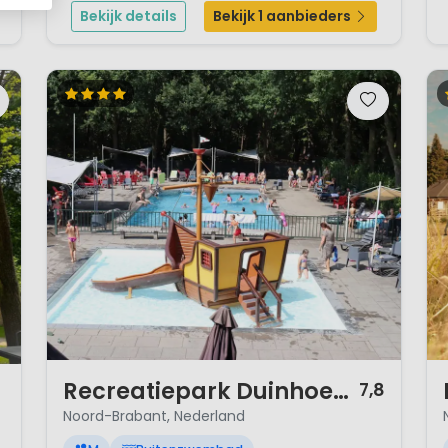
buitengebied ligt dit leuke en gezellige
Bekijk details
Bekijk 1 aanbieders
paardenpension va...
1 / 10
1 
Recreatiepark Duinhoeve
7,8
Noord-Brabant, Nederland