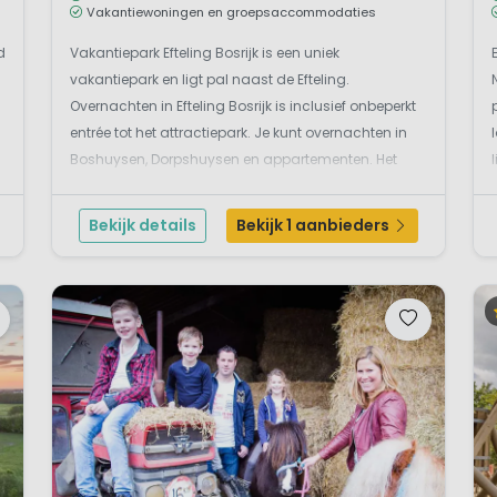
Vakantiewoningen en groepsaccommodaties
d
Vakantiepark Efteling Bosrijk is een uniek
vakantiepark en ligt pal naast de Efteling.
Overnachten in Efteling Bosrijk is inclusief onbeperkt
entrée tot het attractiepark. Je kunt overnachten in
Boshuysen, Dorpshuysen en appartementen. Het
park heeft een receptie, kleine souvenirshop, een
kleine supermarkt, zwembad, whirlpool en terras.
Bekijk details
Bekijk 1 aanbieders
Voor eten e...