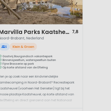
/ 12
Marvilla Parks Kaatsheuvel
7,8
Noord-Brabant, Nederland
S
Klein & Groen
Gastvrij Bourgondisch vakantiepark
Binnenspeeltuin, waterspeeltuin buiten
Fijne Brasserie op park
Op korte afstand van de Efteling
Ben je op zoek naar een kindvriendelijke
familiecamping in Noord-Brabant? Recreatiepark
Kaatsheuvel (voorheen Het Genieten) ligt bij het
mooie plaatsje Kaatsheuvel, op korte afstand van
de Efteling en direct grenzend aan het Nationaal
Park de Loonse en Drunense Duinen. Dit fijne