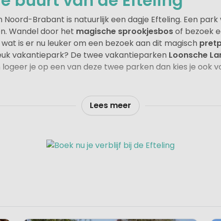
 buurt van de Efteling
in Noord-Brabant is natuurlijk een dagje Efteling. Een par
en. Wandel door het
magische sprookjesbos
of bezoek e
 wat is er nu leuker om een bezoek aan dit magisch
pret
euk vakantiepark? De twee vakantieparken
Loonsche La
 logeer je op een van deze twee parken dan kies je ook v
leuke en gezellige campings en vakantieparken in de buur
Lees meer
iggen van de Efteling, hebben in dit overzicht nog een re
ke campings met leuke en kindvriendelijke voorzieningen. 
ren met een bezoek van een of meer dagen aan de Eftel