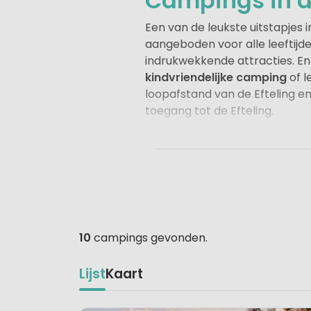
Campings in de
Een van de leukste uitstapjes 
aangeboden voor alle leeftijd
indrukwekkende attracties. En
kindvriendelijke camping
of l
loopafstand van de Efteling en
toegang tot de Efteling.
Er liggen verder ook diverse 
campings, die wat verder weg l
Het zijn veelal kindvriendelij
of vakantiepark mooi combine
10
campings gevonden.
Lijst
Kaart