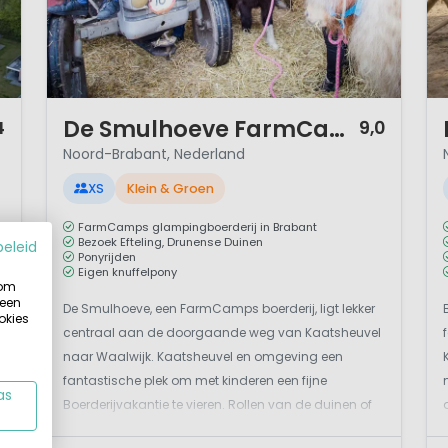
1 / 12
1 
De Smulhoeve FarmCamps
4
9,0
Noord-Brabant, Nederland
XS
Klein & Groen
FarmCamps glampingboerderij in Brabant
Bezoek Efteling, Drunense Duinen
beleid
Ponyrijden
Eigen knuffelpony
 om
 een
De Smulhoeve, een FarmCamps boerderij, ligt lekker
okies
centraal aan de doorgaande weg van Kaatsheuvel
naar Waalwijk. Kaatsheuvel en omgeving een
l
fantastische plek om met kinderen een fijne
as
Boerderijvakantie te vieren. Rollen van de duinen of
sportief bezig op de boerderijIn het groene Brabantse