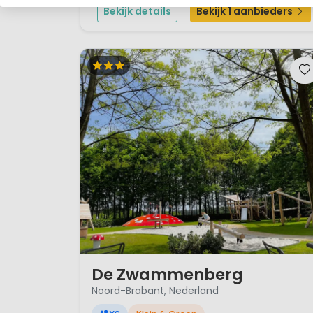
een wasmachine en -droger, een sauna en een su...
Bekijk details
Bekijk 1 aanbieders
1 / 5
De Zwammenberg
Noord-Brabant, Nederland