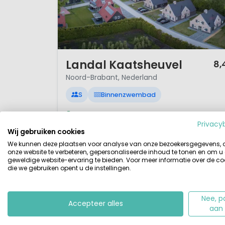
1 / 10
Landal Kaatsheuvel
8,
Noord-Brabant, Nederland
S
Binnenzwembad
Nieuw vakantiepark vlakbij de Efteling
Luxe vakantiehuizen met sauna
Privacy
Kleinschalig park
Wij gebruiken cookies
Broodjesservice
We kunnen deze plaatsen voor analyse van onze bezoekersgegevens,
onze website te verbeteren, gepersonaliseerde inhoud te tonen en om u
Dit kindvriendelijke Landal vakantiepark heeft 104
geweldige website-ervaring te bieden. Voor meer informatie over de co
modern ingerichte huizen. Een ideale combinatie
die we gebruiken opent u de instellingen.
van rust en vermaak, want je vakantiehuis ligt op
korte afstand van de Efteling en naast het nationaa
Nee, p
Accepteer alles
park Loonse en Drunense duinen. De vakantiehuizen
aan
zijn luxe ingericht en hebben allemaal een veranda,