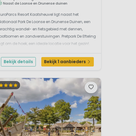
Naast de Loonse en Drunense duinen
EuroParcs Resort Kaatsheuvel ligt naast het
Nationaal Park De Loonse en Drunense Duinen, een
prachtig wandel- en fietsgebied met dennen,
loofbomen en zandverstuivingen. Pretpark De Efteling
ligt om de hoek, een ideale locatie voor het gezin!.
Zowel op als rondom de camping is er genoeg te
beleven. Op de camping word je omringd door bos,
Bekijk details
Bekijk 1 aanbieders
heide en d...