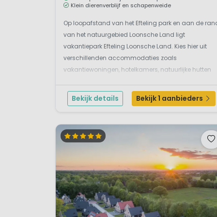
Klein dierenverblijf en schapenweide
Op loopafstand van het Efteling park en aan de ran
van het natuurgebied Loonsche Land ligt
vakantiepark Efteling Loonsche Land. Kies hier uit
verschillenden accommodaties zoals
vakantiewoningen, hotelkamers, natuurlijke hutten
en meer. Allemaal inclusief onbeperkte toegang tot
de Efteling. Zo kun je nagenieten van een heerlijke
Bekijk details
Bekijk 1 aanbieders
dag in de Efteling ...