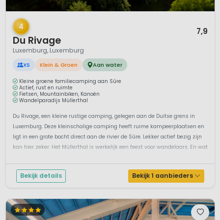
1 / 11
4
7,9
Du Rivage
Luxemburg, Luxemburg
XS
Klein & Groen
Aan water
Kleine groene familiecamping aan Sûre
Actief, rust en ruimte
Fietsen, Mountainbiken, Kanoën
Wandelparadijs Müllerthal
Du Rivage, een kleine rustige camping, gelegen aan de Duitse grens in
Luxemburg. Deze kleinschalige camping heeft ruime kampeerplaatsen en
ligt in een grote bocht direct aan de rivier de Sûre. Lekker actief bezig zijn
kan hier zeker. Het Müllerthal is werkelijk een feest voor wandelaars. En wat
dacht je van lekker zwemmen, spetteren, spe...
Bekijk details
Bekijk 1 aanbieders