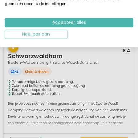
gebruiken opent u de instellingen.
Accepteer alles
Nee, pas aan
1 / 7
6
8,4
Schwarzwaldhorn
Baden-Württemberg / Zwarte Woud, Duitsland
XS
Klein & Groen
Terrasvormige kleine groene camping
Zwembad buiten de camping gratis toegang
Dorp ligt op loopafstand
Bezoek Zweribach watervallen
Ben je op zoek naar een kleine groene camping in het Zwarte Woud?
Camping Schwarzwaldhorn ligt tegen de berghelling van het Simonsbos.
Deels terrasvormig en schaduwrijk aangelegd. Vanaf de camping heb je
een prachtig uitzicht op het omliggende berglandschap. Er is naast de
camping een verwarmd buitenbad welke gratis toegang biedt aan gasten
van cam...