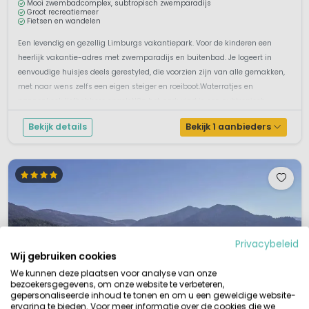
Mooi zwembadcomplex, subtropisch zwemparadijs
Groot recreatiemeer
Fietsen en wandelen
Een levendig en gezellig Limburgs vakantiepark. Voor de kinderen een
heerlijk vakantie-adres met zwemparadijs en buitenbad. Je logeert in
eenvoudige huisjes deels gerestyled, die voorzien zijn van alle gemakken,
met naar wens zelfs een eigen steiger en roeiboot.Waterratjes en
pannenkoek liefhebbers opgelet!Op het park vind je een subtropisch
zwemco...
Bekijk details
Bekijk 1 aanbieders
Privacybeleid
Wij gebruiken cookies
We kunnen deze plaatsen voor analyse van onze
bezoekersgegevens, om onze website te verbeteren,
gepersonaliseerde inhoud te tonen en om u een geweldige website-
ervaring te bieden. Voor meer informatie over de cookies die we