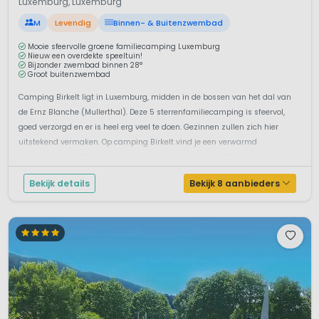
Luxemburg, Luxemburg
M
Levendig
Binnen- & Buitenzwembad
Mooie sfeervolle groene familiecamping Luxemburg
Nieuw een overdekte speeltuin!
Bijzonder zwembad binnen 28°
Groot buitenzwembad
Camping Birkelt ligt in Luxemburg, midden in de bossen van het dal van
de Ernz Blanche (Mullerthal). Deze 5 sterrenfamiliecamping is sfeervol,
goed verzorgd en er is heel erg veel te doen. Gezinnen zullen zich hier
uitstekend vermaken. Op camping Birkelt vind je een verwarmd
binnenbad, heerlijk bij minder mooi weer. Het dak van dit binnenbad kan
ti...
Bekijk details
Bekijk 8 aanbieders