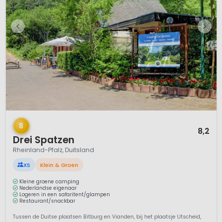
1 / 7
8
8,2
Drei Spatzen
Rheinland-Pfalz, Duitsland
XS
Klein & Groen
Kleine groene camping
Nederlandse eigenaar
Logeren in een safaritent/glampen
Restaurant/snackbar
Tussen de Duitse plaatsen Bitburg en Vianden, bij het plaatsje Utscheid,