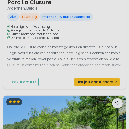
Parc La Clusure
Ardennen, België
M
Levendig
Binnen- & Buitenzwembad
Gezellige familiecamping
Gelegen in hart van de Ardennen
Buitenzwembad met kinderbad
Animatie en outdooractiviteiten
Op Parc La Clusure voelen de meeste gasten zich direct thuis, dit park in
België biedt alles om van de vakantie in de Belgische Ardennen een mooie
vakantie te maken. Zowel jong als oud zullen zich niet vervelen op Parc La
Clusure. De camping ligt in een heuvelachtige omgeving, een mooie streek
waar je in de directe omgeving de leuke dorpjes, S...
Bekijk details
Bekijk 3 aanbieders