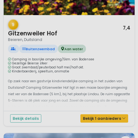
1 / 12
9
7,4
Gitzenweiler Hof
Beieren, Duitsland
L
Buitenzwembad
Aan water
Camping in bosrijke omgeving/5km. van Bodensee
Gezellige Beierse sfeer
Groot zwembad/peuterbad half mei/half okt.
Kinderboerderij, speeltuin, animatie
Op zoek naar een gastvrije kindvriendelijke camping in het zuiden van
Duitsland? Camping Gitzenweiler Hof ligt in een mooie bosrijke omgeving
niet ver van de Bodensee (5 km), bij het plaatsje Lindau. De ruim opgezette
5-Sterren is dé plek voor jong en oud. Zowel de camping als de omgeving
hebben veel te bieden! Op de camping heerst een gezellige 'B...
Bekijk details
Bekijk 1 aanbieders