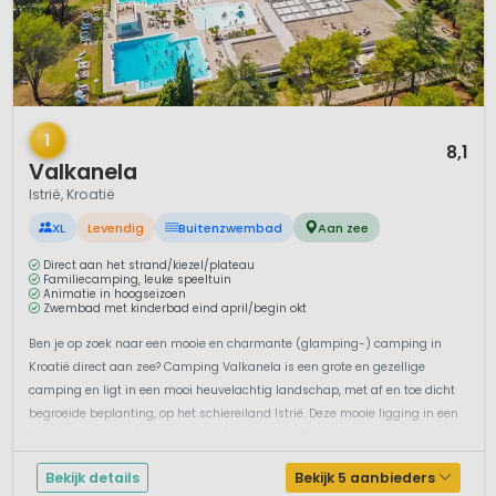
1 / 12
1
8,1
Valkanela
Istrië, Kroatië
XL
Levendig
Buitenzwembad
Aan zee
Direct aan het strand/kiezel/plateau
Familiecamping, leuke speeltuin
Animatie in hoogseizoen
Zwembad met kinderbad eind april/begin okt
Ben je op zoek naar een mooie en charmante (glamping-) camping in
Kroatië direct aan zee? Camping Valkanela is een grote en gezellige
camping en ligt in een mooi heuvelachtig landschap, met af en toe dicht
begroeide beplanting, op het schiereiland Istrië. Deze mooie ligging in een
fantastische baai tussen de plaatsen Vrsar en Funtana is u...
Bekijk details
Bekijk 5 aanbieders