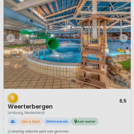
1 / 9
5
8,5
Weerterbergen
Limburg, Nederland
L
Zen & Rust
Waterpark
Aan water
Gezellig vakantie park voor gezinnen