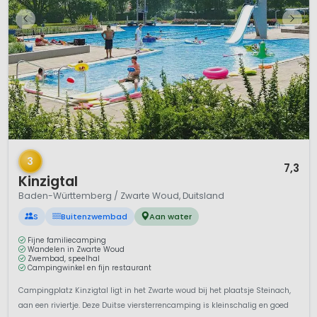
1 / 12
3
7,3
Kinzigtal
Baden-Württemberg / Zwarte Woud, Duitsland
S
Buitenzwembad
Aan water
Fijne familiecamping
Wandelen in Zwarte Woud
Zwembad, speelhal
Campingwinkel en fijn restaurant
Campingplatz Kinzigtal ligt in het Zwarte woud bij het plaatsje Steinach,
aan een riviertje. Deze Duitse viersterrencamping is kleinschalig en goed