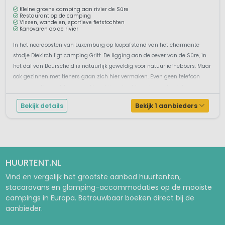
Kleine groene camping aan rivier de Sûre
Restaurant op de camping
Vissen, wandelen, sportieve fietstochten
Kanovaren op de rivier
In het noordoosten van Luxemburg op loopafstand van het charmante
stadje Diekirch ligt camping Gritt. De ligging aan de oever van de Sûre, in
het dal van Bourscheid is natuurlijk geweldig voor natuurliefhebbers. Maar
ook gezinnen met tieners gaan zich hier vermaken. Even geen telefoon
maar sportieve uitdagingen. Huur bijvoorbeeld een kano of kajak ...
Bekijk details
Bekijk 1 aanbieders
HUURTENT.NL
Vind en vergelijk het grootste aanbod huurtenten,
stacaravans en glamping-accommodaties op de mooiste
campings in Europa. Betrouwbaar boeken direct bij de
aanbieder.