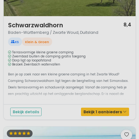
1 / 7
Schwarzwaldhorn
8,4
Baden-Württemberg / Zwarte Woud, Duitsland
XS
Klein & Groen
Terrasvormige kleine groene camping
Zwembad buiten de camping gratis toegang
Dorp ligt op loopafstand
Bezoek Zweribach watervallen
Ben je op zoek naar een kleine groene camping in het Zwarte Woud?
Camping Schwarzwaldhorn ligt tegen de berghelling van het Simonsbos.
Deels terrasvormig en schaduwrijk aangelegd. Vanaf de camping heb je
een prachtig uitzicht op het omliggende berglandschap. Er is naast de
camping een verwarmd buitenbad welke gratis toegang biedt aan gasten
van cam...
Bekijk details
Bekijk 1 aanbieders