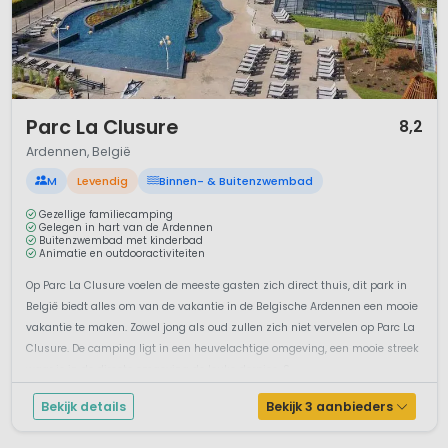
1 / 12
Parc La Clusure
8,2
Ardennen, België
M
Levendig
Binnen- & Buitenzwembad
Gezellige familiecamping
Gelegen in hart van de Ardennen
Buitenzwembad met kinderbad
Animatie en outdooractiviteiten
Op Parc La Clusure voelen de meeste gasten zich direct thuis, dit park in
België biedt alles om van de vakantie in de Belgische Ardennen een mooie
vakantie te maken. Zowel jong als oud zullen zich niet vervelen op Parc La
Clusure. De camping ligt in een heuvelachtige omgeving, een mooie streek
waar je in de directe omgeving de leuke dorpjes, S...
Bekijk details
Bekijk 3 aanbieders