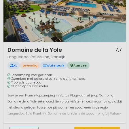
1 / 12
Domaine de la Yole
7,7
Languedoc-Roussillon, Frankrijk
XL
Levendig
Waterpark
Aan zee
Topcamping voor gezinnen
Zwembad met waterpretpark eind april/half sept.
Tropisch lagunebad
Strand op ca. 800 meter
Zoek je een Franse topcamping in Valras Plage dan zit je op Camping
Domaine de la Yole zeker goed. Een grote vijfsterren gezinscamping, vlakbij
het strand gelegen tussen de pijnbomen en populieren in de regio
Languedoc, Zuid Frankrijk. Domaine de la Yole is dé topcamping bij Valras-
Plage. Geniet van de witte zandstranden, de gezellige drukte...