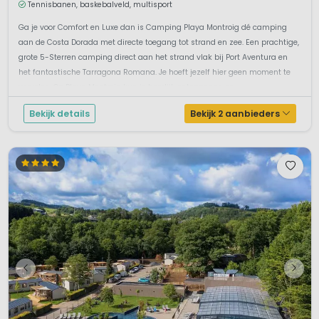
Tennisbanen, baskebalveld, multisport
Ga je voor Comfort en Luxe dan is Camping Playa Montroig dé camping
aan de Costa Dorada met directe toegang tot strand en zee. Een prachtige,
grote 5-Sterren camping direct aan het strand vlak bij Port Aventura en
het fantastische Tarragona Romana. Je hoeft jezelf hier geen moment te
vervelen. Op Playa Montroig kun je heerlijk ontspannen en ...
Bekijk details
Bekijk 2 aanbieders