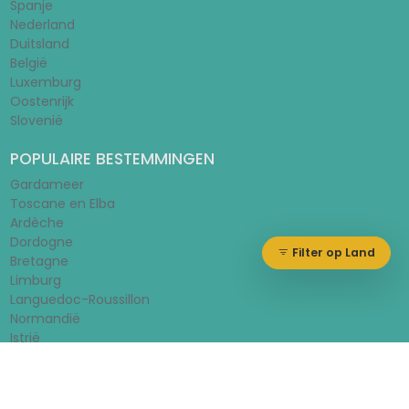
Spanje
Nederland
Duitsland
België
Luxemburg
Oostenrijk
Slovenië
POPULAIRE BESTEMMINGEN
Gardameer
Toscane en Elba
Ardèche
Dordogne
Filter op Land
Bretagne
Limburg
Languedoc-Roussillon
Normandië
Istrië
© 2026 - Huurtent.nl