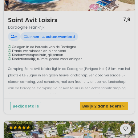
1 / 12
Saint Avit Loisirs
7,9
Dordogne, Frankrijk
M
Binnen- & Buitenzwembad
Gelegen in de heuvels van de Dordogne
Fraaie zwembaden en binnenbad
Kinderwaterspeeltuin, glijbanen
Kindvriendelijk, ruimte, goede voorzieningen
Camping Saint Avit Loisirs ligt in de Dordogne (Perigord Noir) 8 km. van het
plaatsje Le Bugue in een groen heuvellandschap. Een goed verzorgde 5-
sterren camping, veel schaduw, met een fraai uitzicht op het landschap
van de Dordogne. Camping Saint Avit Loisirs is een echte familicamping,
de voorzieningen zijn eersteklas, zoals een enorm zwembadcomp...
Bekijk details
Bekijk 2 aanbieders