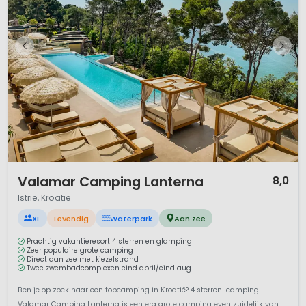
1 / 12
Valamar Camping Lanterna
8,0
Istrië, Kroatië
XL
Levendig
Waterpark
Aan zee
Prachtig vakantieresort 4 sterren en glamping
Zeer populaire grote camping
Direct aan zee met kiezelstrand
Twee zwembadcomplexen eind april/eind aug.
Ben je op zoek naar een topcamping in Kroatië? 4 sterren-camping
Valamar Camping Lanterna is een erg grote camping even zuidelijk van