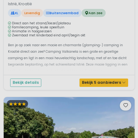
Istrië, Kroatië
XL
Levendig
Buitenzwembad
Aan zee
Direct aan het strand/kiezel/plateau
Familiecamping, leuke speeltuin
Animatie in hoogseizoen
Zwembad met kinderbad eind april/begin okt
Ben je op zoek naar een mooie en charmante (glamping-) camping in
Kroatië direct aan zee? Camping Valkanela is een grote en gezellige
camping en ligt in een mooi heuvelachtig landschap, met af en toe dicht
begroeide beplanting, op het schiereiland Istrië. Deze mooie ligging in een
fantastische baai tussen de plaatsen Vrsar en Funtana is u...
Bekijk details
Bekijk 5 aanbieders