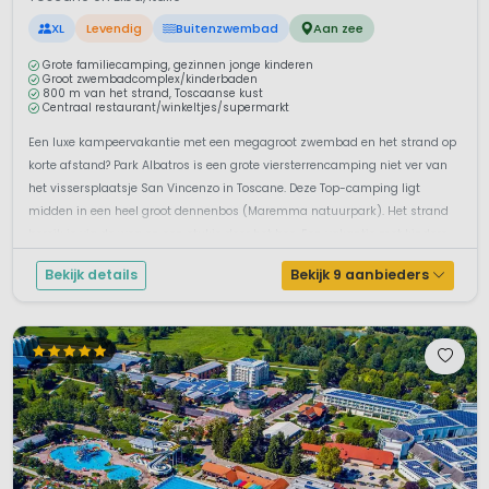
XL
Levendig
Buitenzwembad
Aan zee
Grote familiecamping, gezinnen jonge kinderen
Groot zwembadcomplex/kinderbaden
800 m van het strand, Toscaanse kust
Centraal restaurant/winkeltjes/supermarkt
Een luxe kampeervakantie met een megagroot zwembad en het strand op
korte afstand? Park Albatros is een grote viersterrencamping niet ver van
het vissersplaatsje San Vincenzo in Toscane. Deze Top-camping ligt
midden in een heel groot dennenbos (Maremma natuurpark). Het strand
bereik je via de weg en een stukje door het bos. Een vakantie met kindere...
Bekijk details
Bekijk 9 aanbieders