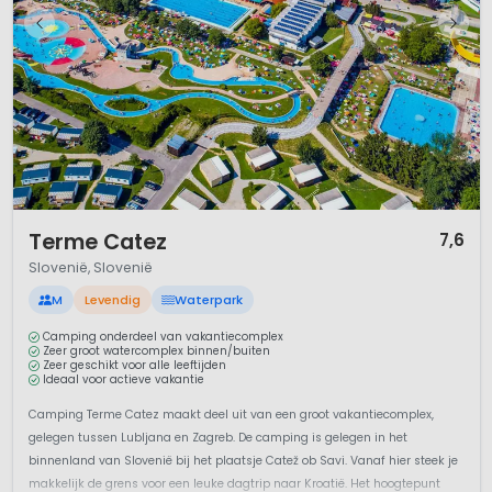
1 / 12
Terme Catez
7,6
Slovenië, Slovenië
M
Levendig
Waterpark
Camping onderdeel van vakantiecomplex
Zeer groot watercomplex binnen/buiten
Zeer geschikt voor alle leeftijden
Ideaal voor actieve vakantie
Camping Terme Catez maakt deel uit van een groot vakantiecomplex,
gelegen tussen Lubljana en Zagreb. De camping is gelegen in het
binnenland van Slovenië bij het plaatsje Catež ob Savi. Vanaf hier steek je
makkelijk de grens voor een leuke dagtrip naar Kroatië. Het hoogtepunt