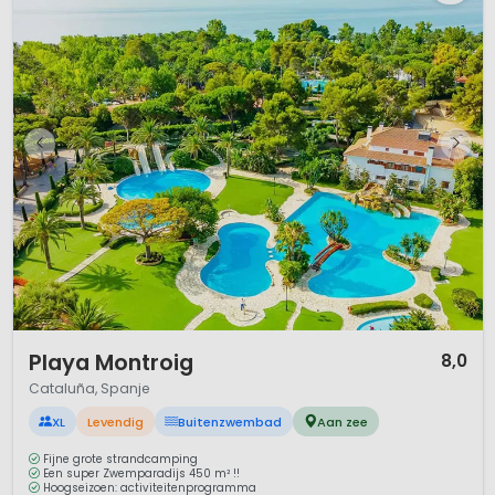
1 / 12
Playa Montroig
8,0
Cataluña, Spanje
XL
Levendig
Buitenzwembad
Aan zee
Fijne grote strandcamping
Een super Zwemparadijs 450 m² !!
Hoogseizoen: activiteitenprogramma