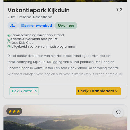
1 / 12
Vakantiepark Kijkduin
7,2
Zuid-Holland, Nederland
L
Binnenzwembad
Aan zee
Familiecamping direct aan strand
Overdekt zwembad met jacuzzi
Koos Kids Club
Uitgebreid sport- en animatieprogramma
Direct achter de duinen van het Noordzeestrand ligt de vier-sterren
familiecamping Kijkduin. De ligging vlakbij het plaatsen Den Haag en
Scheveningen is werkelijk top. Een zeer kindvriendelijke camping met tal
van voorzieningen voor jong en oud. Voor lekkerbekken is er een prima al la
carte restaurant, bar/eetcafe en een mini-supermarkt. Met een fa...
Bekijk details
Bekijk 1 aanbieders