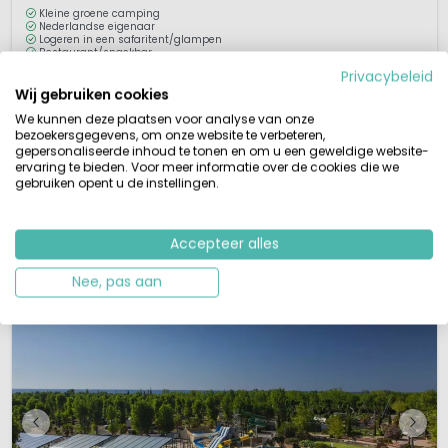
Kleine groene camping
Nederlandse eigenaar
Logeren in een safaritent/glampen
Restaurant/snackbar
Privacybeleid
Tussen de Duitse plaatsen Bitburg en Vianden, bij het plaatsje Utscheid,
Wij gebruiken cookies
verwelkomen de Nederlandse eigenaars hun gasten op camping Drei
We kunnen deze plaatsen voor analyse van onze
Spatzen. Deze kleine overzichtelijke familiecamping in de bosrijke Eifel is
bezoekersgegevens, om onze website te verbeteren,
helemaal opgeknapt door de nieuwe eigenaars. Hier vind je de beste mix
gepersonaliseerde inhoud te tonen en om u een geweldige website-
ervaring te bieden. Voor meer informatie over de cookies die we
van natuur, cultuur, rust en activiteiten. Een gezellig kampvuur e...
gebruiken opent u de instellingen.
Bekijk details
Bekijk 1 aanbieders
Accepteer alles
Nee, pas aan