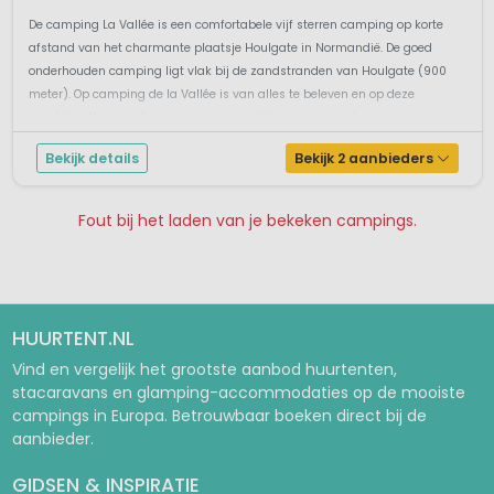
De camping La Vallée is een comfortabele vijf sterren camping op korte
afstand van het charmante plaatsje Houlgate in Normandië. De goed
onderhouden camping ligt vlak bij de zandstranden van Houlgate (900
meter). Op camping de la Vallée is van alles te beleven en op deze
prachtige Normandische camping verblijf je op ruime plaatse...
Bekijk details
Bekijk 2 aanbieders
Fout bij het laden van je bekeken campings.
Pagina 1
Pagina 2
Pagina 3
Pagina 4
Pagina 5
Pagina 6
Pagina 7
HUURTENT.NL
Vind en vergelijk het grootste aanbod huurtenten,
stacaravans en glamping-accommodaties op de mooiste
campings in Europa. Betrouwbaar boeken direct bij de
aanbieder.
GIDSEN & INSPIRATIE