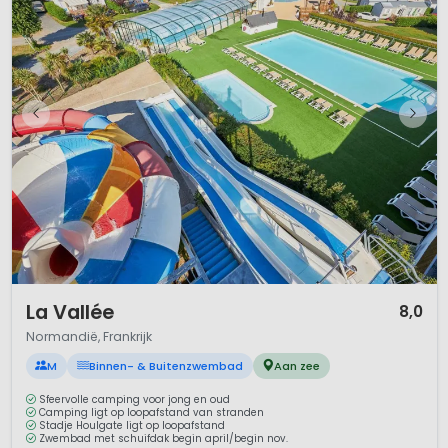
1 / 12
La Vallée
8,0
Normandië, Frankrijk
M
Binnen- & Buitenzwembad
Aan zee
Sfeervolle camping voor jong en oud
Camping ligt op loopafstand van stranden
Stadje Houlgate ligt op loopafstand
Zwembad met schuifdak begin april/begin nov.