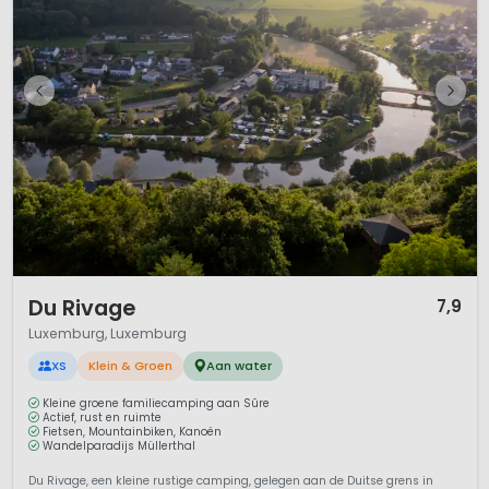
1 / 11
Du Rivage
7,9
Luxemburg, Luxemburg
XS
Klein & Groen
Aan water
Kleine groene familiecamping aan Sûre
Actief, rust en ruimte
Fietsen, Mountainbiken, Kanoën
Wandelparadijs Müllerthal
Du Rivage, een kleine rustige camping, gelegen aan de Duitse grens in