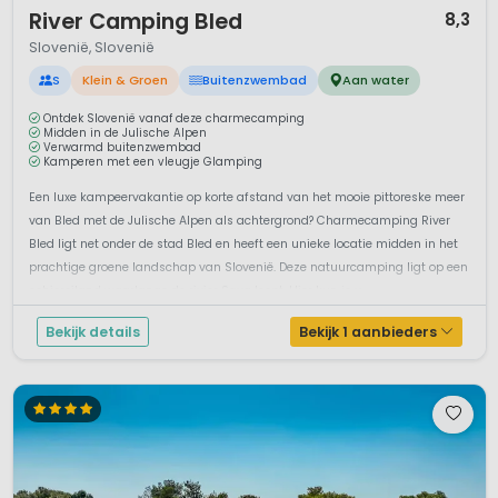
1 / 12
River Camping Bled
8,3
Slovenië, Slovenië
S
Klein & Groen
Buitenzwembad
Aan water
Ontdek Slovenië vanaf deze charmecamping
Midden in de Julische Alpen
Verwarmd buitenzwembad
Kamperen met een vleugje Glamping
Een luxe kampeervakantie op korte afstand van het mooie pittoreske meer
van Bled met de Julische Alpen als achtergrond? Charmecamping River
Bled ligt net onder de stad Bled en heeft een unieke locatie midden in het
prachtige groene landschap van Slovenië. Deze natuurcamping ligt op een
schiereiland waarlangs de rivier Sava loopt. Hier kun je v...
Bekijk details
Bekijk 1 aanbieders