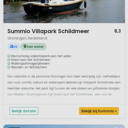
1 / 8
Summio Villapark Schildmeer
8,3
Groningen, Nederland
XS
Aan water
Kleinschalig vakantiepark aan het water
Direct aan het Schildmeer
Watersportmogelijkheden
Wandel- en fietstochten
Een vakantie in de provincie Groningen kan heel veelzijdig zijn. Liefhebbers
van rust, ruimte, natuur en watersport beleven op Villapark Schildmeer een
heerlijke vakantie. Het park ligt tussen de vele akkers en pittoreske dorpjes
van Midden-Groningen en ligt direct aan het Schildmeer , een van de
grootste meren van Groningen. Hier is ook een stra...
Bekijk details
Bekijk bij Summio »