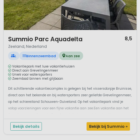
1 / 12
Summio Parc Aquadelta
8,5
Zeeland, Nederland
L
Binnenzwembad
Aan zee
Vakantiepark met luxe vakantiehuizen
Direct aan Grevelingenmeer
Uniek voor watersporters
Zwembad binnen met glijbaan
Dit schitterende vakantiecomplex is gelegen bij het vissersdorpje Bruinisse,
direct aan het bekende en bij watersporters zeer geliefde Grevelingenmeer,
op het schiereiland Schouwen-Duiveland. Op het vakantiepark vind je
volop voorzieningen voor een fijne vakantie aan zee.Een vakantie aan het
GrevelingenmeerSummio Parc Aquadelta is een uniek vakanti...
Bekijk details
Bekijk bij Summio »