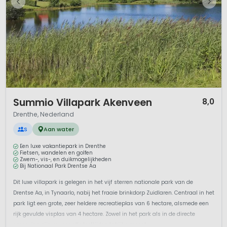
1 / 12
Summio Villapark Akenveen
8,0
Drenthe, Nederland
S
Aan water
Een luxe vakantiepark in Drenthe
Fietsen, wandelen en golfen
Zwem-, vis-, en duikmogelijkheden
Bij Nationaal Park Drentse Aa
Dit luxe villapark is gelegen in het vijf sterren nationale park van de
Drentse Aa, in Tynaarlo, nabij het fraaie brinkdorp Zuidlaren. Centraal in het
park ligt een grote, zeer heldere recreatieplas van 6 hectare, alsmede een
rijk gevulde visplas van 4 hectare. Zowel in het park als in de directe
omgeving zijn er voor alle leeftijden talrijke mogel...