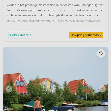
Midden in het prachtige Westerwolde, in het oosten van Groningen, ligt het
Summio Vakantiepark Emslandermeer. Een vakantiepark waar het water
zachtjes tegen de oevers klotst, de vogels fluiten en het leven even wat
langzamer gaat. Hier, aan de rand van het sfeervolle dorpje Vlagtwedde,
geniet je van rust, natuur en flink wat ruimte. Of je nu met z&...
Bekijk details
Bekijk bij Summio »