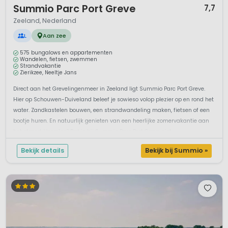
Summio Parc Port Greve
7,7
Zeeland, Nederland
L
Aan zee
575 bungalows en appartementen
Wandelen, fietsen, zwemmen
Strandvakantie
Zierikzee, Neeltje Jans
Direct aan het Grevelingenmeer in Zeeland ligt Summio Parc Port Greve.
Hier op Schouwen-Duiveland beleef je sowieso volop plezier op en rond het
water. Zandkastelen bouwen, een strandwandeling maken, fietsen of een
bootje huren. En natuurlijk genieten van een heerlijke zomervakantie aan
het strand. Vervelen? Dat is bij Summio Parc Port Greve niet ...
Bekijk details
Bekijk bij Summio »