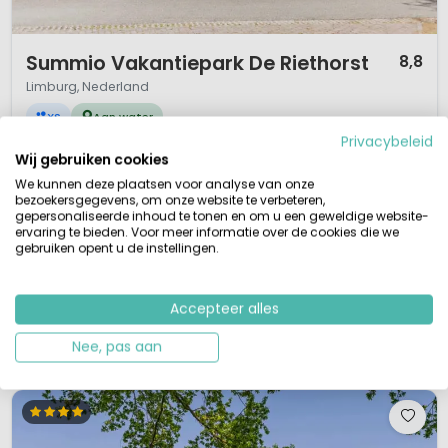
1 / 12
Summio Vakantiepark De Riethorst
8,8
Limburg, Nederland
XS
Aan water
Privacybeleid
Kleinschalig vakantiepark Limburg
Wij gebruiken cookies
Op korte afstand Mookerplas
Recreatiemeer met strandje
We kunnen deze plaatsen voor analyse van onze
Fietsen en wandelen
bezoekersgegevens, om onze website te verbeteren,
gepersonaliseerde inhoud te tonen en om u een geweldige website-
Het kleinschalige Bungalowpark De Riethorst is prachtig gelegen in het
ervaring te bieden. Voor meer informatie over de cookies die we
noordelijkste puntje van Limburg. Een fijn familiepark op korte afstand van
gebruiken opent u de instellingen.
Nijmegen en de Duitse grens. Voor natuurliefhebbers is dit een ideale
vakantieplek. Het landschap is heuvelachtig en bosrijk. Waterliefhebbers
kunnen terecht bij de recreatieplas de Mookerplas. Rond het ...
Accepteer alles
Bekijk details
Bekijk bij Summio »
Nee, pas aan