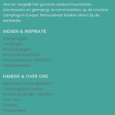
Vind en vergelijk het grootste aanbod huurtenten,
stacaravans en glamping-accommodaties op de mooiste
campings in Europa. Betrouwbaar boeken direct bij de
aanbieder.
GIDSEN & INSPIRATIE
Glampinggids
Tentengids
Stacaravangids
Wat is een huurtent?
Schoolvakanties 2026/2027
Vakantieparken
HANDIG & OVER ONS
Bijzondere campingplekken
Campingjobs/Couriers
Resorts op de ABC-eilanden
Over ons
Contact
Privacybeleid