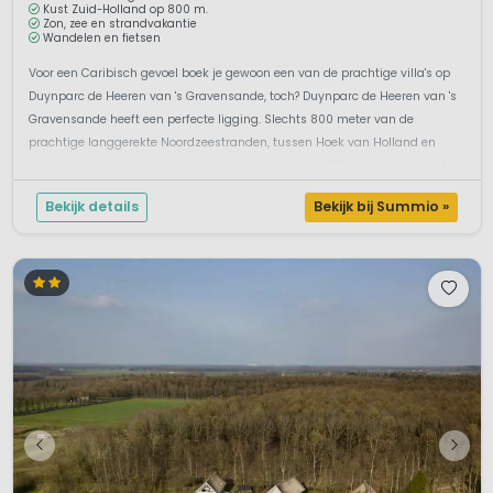
Kust Zuid-Holland op 800 m.
Zon, zee en strandvakantie
Wandelen en fietsen
Voor een Caribisch gevoel boek je gewoon een van de prachtige villa's op
Duynparc de Heeren van 's Gravensande, toch? Duynparc de Heeren van 's
Gravensande heeft een perfecte ligging. Slechts 800 meter van de
prachtige langgerekte Noordzeestranden, tussen Hoek van Holland en
Scheveningen.Luxe en comfort midden in de natuurDit park, gelegen in het
W...
Bekijk details
Bekijk bij Summio »