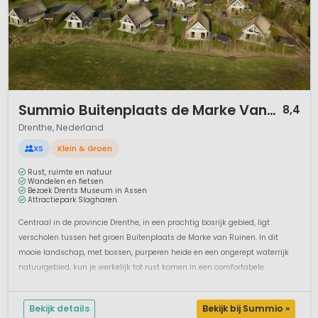
1 / 12
Summio Buitenplaats de Marke Van Ruinen
8,4
Drenthe, Nederland
XS
Klein & Groen
Rust, ruimte en natuur
Wandelen en fietsen
Bezoek Drents Museum in Assen
Attractiepark Slagharen
Centraal in de provincie Drenthe, in een prachtig bosrijk gebied, ligt
verscholen tussen het groen Buitenplaats de Marke van Ruinen. In dit
mooie landschap, met bossen, purperen heide en een ongerept waterrijk
natuurgebied, kun je werkelijk tot rust komen in een comfortabele
vakantiewoning. Wil je graag meer van de omgeving zien dan kun je in
Drent...
Bekijk details
Bekijk bij Summio »