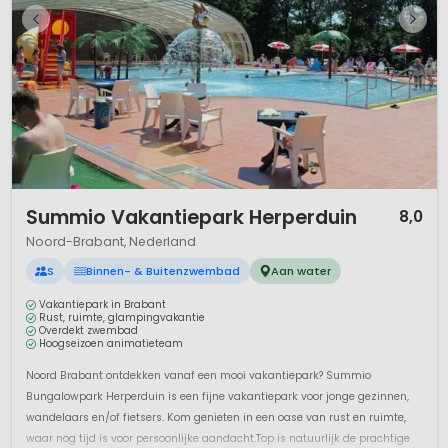
1 / 12
Summio Vakantiepark Herperduin
8,0
Noord-Brabant, Nederland
S
Binnen- & Buitenzwembad
Aan water
Vakantiepark in Brabant
Rust, ruimte, glampingvakantie
Overdekt zwembad
Hoogseizoen animatieteam
Noord Brabant ontdekken vanaf een mooi vakantiepark? Summio
Bungalowpark Herperduin is een fijne vakantiepark voor jonge gezinnen,
wandelaars en/of fietsers. Kom genieten in een oase van rust en ruimte,
waar nog tijd is voor persoonlijke aandacht.Top is natuurlijk de prachtige