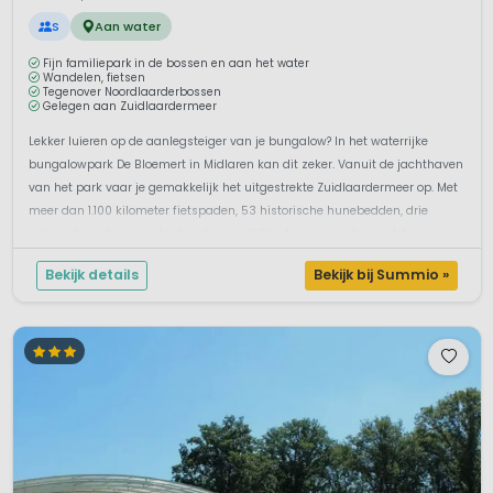
S
Aan water
Fijn familiepark in de bossen en aan het water
Wandelen, fietsen
Tegenover Noordlaarderbossen
Gelegen aan Zuidlaardermeer
Lekker luieren op de aanlegsteiger van je bungalow? In het waterrijke
bungalowpark De Bloemert in Midlaren kan dit zeker. Vanuit de jachthaven
van het park vaar je gemakkelijk het uitgestrekte Zuidlaardermeer op. Met
meer dan 1.100 kilometer fietspaden, 53 historische hunebedden, drie
nationale parken en uitgebreide mogelijkheden voor watersport, b...
Bekijk details
Bekijk bij Summio »