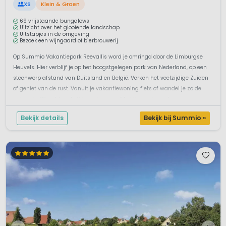
XS
Klein & Groen
69 vrijstaande bungalows
Uitzicht over het glooiende landschap
Uitstapjes in de omgeving
Bezoek een wijngaard of bierbrouwerij
Op Summio Vakantiepark Reevallis word je omringd door de Limburgse
Heuvels. Hier verblijf je op het hoogstgelegen park van Nederland, op een
steenworp afstand van Duitsland en België. Verken het veelzijdige Zuiden
of geniet van de rust. Vanuit je vakantiewoning fiets of wandel je zo de
natuur in. Wandel in de Vijlenerbossen of beklim de heuvel...
Bekijk details
Bekijk bij Summio »