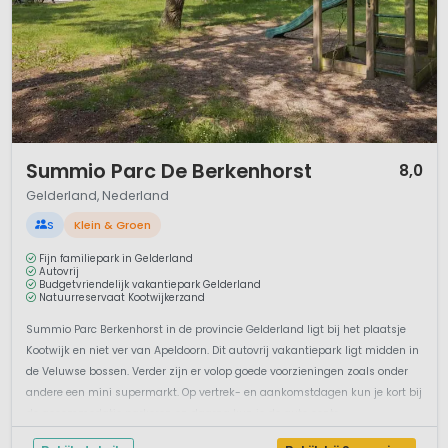
1 / 12
Summio Parc De Berkenhorst
8,0
Gelderland, Nederland
S
Klein & Groen
Fijn familiepark in Gelderland
Autovrij
Budgetvriendelijk vakantiepark Gelderland
Natuurreservaat Kootwijkerzand
Summio Parc Berkenhorst in de provincie Gelderland ligt bij het plaatsje
Kootwijk en niet ver van Apeldoorn. Dit autovrij vakantiepark ligt midden in
de Veluwse bossen. Verder zijn er volop goede voorzieningen zoals onder
andere een mini supermarkt. Op vertrek- en aankomstdagen kun je kort bij
de accommodatie parkeren en daarna kun je de auto centr...