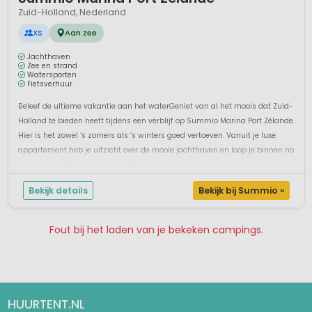
Zuid-Holland, Nederland
XS
Aan zee
Jachthaven
Zee en strand
Watersporten
Fietsverhuur
Beleef de ultieme vakantie aan het waterGeniet van al het moois dat Zuid-
Holland te bieden heeft tijdens een verblijf op Summio Marina Port Zélande.
Hier is het zowel ‘s zomers als ’s winters goed vertoeven. Vanuit je luxe
appartement heb je uitzicht over de mooie jachthaven en loop je binnen no
time naar de Noordzee of het Greve...
Bekijk details
Bekijk bij Summio »
Fout bij het laden van je bekeken campings.
Pagina 1
Pagina 2
HUURTENT.NL