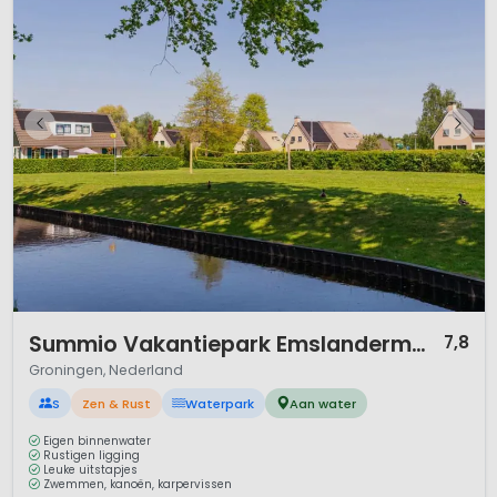
1 / 12
Summio Vakantiepark Emslandermeer
7,8
Groningen, Nederland
S
Zen & Rust
Waterpark
Aan water
Eigen binnenwater
Rustigen ligging
Leuke uitstapjes
Zwemmen, kanoën, karpervissen