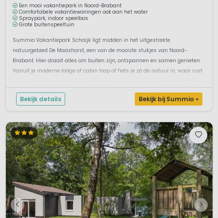
Een mooi vakantiepark in Noord-Brabant
Comfortabele vakantiewoningen ook aan het water
Spraypark, indoor speelbos
Grote buitenspeeltuin
Summio Vakantiepark Schaijk ligt midden in het uitgestrekte
natuurgebied De Maashorst, een van de mooiste stukjes van Noord-
Brabant. Hier draait alles om buiten zijn, ontspannen en samen genieten.
Vanuit je moderne lodge of cabin loop of fiets je zó de natuur in, waar rust
en ruimte de boventoon voeren. Ideaal voor gezinnen en natuurliefhebb...
Bekijk details
Bekijk bij Summio »