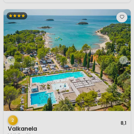
1 / 12
2
8,1
Valkanela