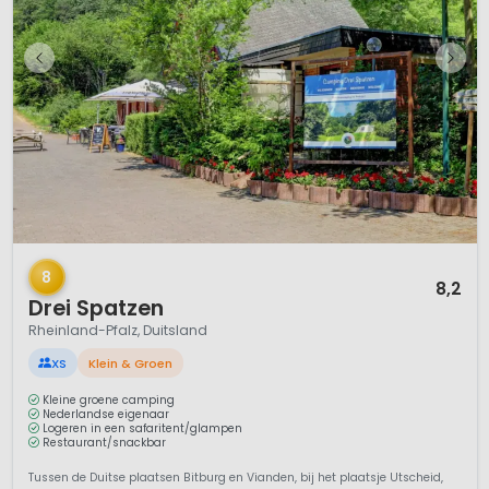
1 / 7
8
8,2
Drei Spatzen
Rheinland-Pfalz, Duitsland
XS
Klein & Groen
Kleine groene camping
Nederlandse eigenaar
Logeren in een safaritent/glampen
Restaurant/snackbar
Tussen de Duitse plaatsen Bitburg en Vianden, bij het plaatsje Utscheid,