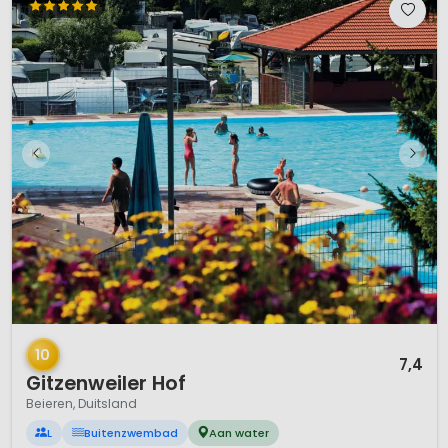
1 / 12
10
7,4
Gitzenweiler Hof
Beieren, Duitsland
L
Buitenzwembad
Aan water