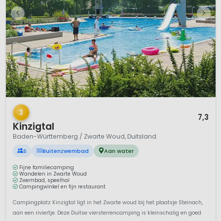
1 / 12
3
7,3
Kinzigtal
Baden-Württemberg / Zwarte Woud, Duitsland
S
Buitenzwembad
Aan water
Fijne familiecamping
Wandelen in Zwarte Woud
Zwembad, speelhal
Campingwinkel en fijn restaurant
Campingplatz Kinzigtal ligt in het Zwarte woud bij het plaatsje Steinach,
aan een riviertje. Deze Duitse viersterrencamping is kleinschalig en goed