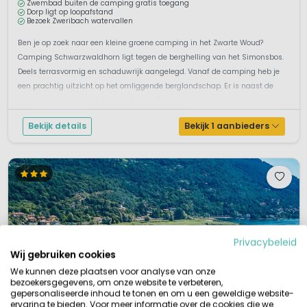
Zwembad buiten de camping gratis toegang
Dorp ligt op loopafstand
Bezoek Zweribach watervallen
Ben je op zoek naar een kleine groene camping in het Zwarte Woud?
Camping Schwarzwaldhorn ligt tegen de berghelling van het Simonsbos.
Deels terrasvormig en schaduwrijk aangelegd. Vanaf de camping heb je
een prachtig uitzicht op het omliggende berglandschap. Er is naast de
camping een verwarmd buitenbad welke gratis toegang biedt aan gasten
van cam...
Bekijk details
Bekijk 1 aanbieders
Privacybeleid
Wij gebruiken cookies
We kunnen deze plaatsen voor analyse van onze
bezoekersgegevens, om onze website te verbeteren,
gepersonaliseerde inhoud te tonen en om u een geweldige website-
ervaring te bieden. Voor meer informatie over de cookies die we