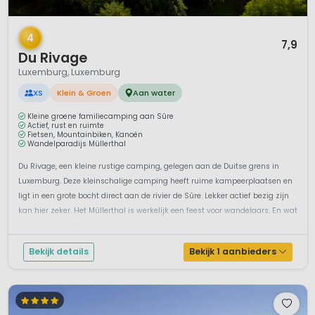
1 / 11
4
7,9
Du Rivage
Luxemburg, Luxemburg
XS
Klein & Groen
Aan water
Kleine groene familiecamping aan Sûre
Actief, rust en ruimte
Fietsen, Mountainbiken, Kanoën
Wandelparadijs Müllerthal
Du Rivage, een kleine rustige camping, gelegen aan de Duitse grens in
Luxemburg. Deze kleinschalige camping heeft ruime kampeerplaatsen en
ligt in een grote bocht direct aan de rivier de Sûre. Lekker actief bezig zijn
kan hier zeker. Het Müllerthal is werkelijk een feest voor wandelaars. En wat
dacht je van lekker zwemmen, spetteren, spe...
Bekijk details
Bekijk 1 aanbieders