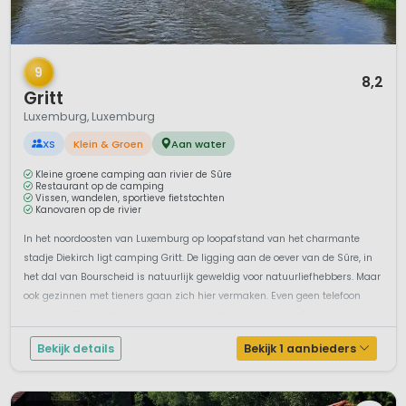
1 / 12
9
8,2
Gritt
Luxemburg, Luxemburg
XS
Klein & Groen
Aan water
Kleine groene camping aan rivier de Sûre
Restaurant op de camping
Vissen, wandelen, sportieve fietstochten
Kanovaren op de rivier
In het noordoosten van Luxemburg op loopafstand van het charmante
stadje Diekirch ligt camping Gritt. De ligging aan de oever van de Sûre, in
het dal van Bourscheid is natuurlijk geweldig voor natuurliefhebbers. Maar
ook gezinnen met tieners gaan zich hier vermaken. Even geen telefoon
maar sportieve uitdagingen. Huur bijvoorbeeld een kano of kajak ...
Bekijk details
Bekijk 1 aanbieders