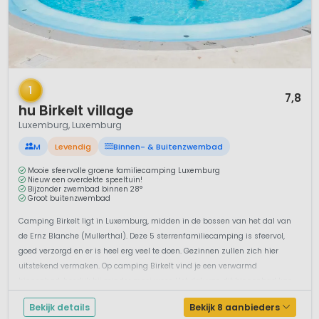
1 / 12
1
7,8
hu Birkelt village
Luxemburg, Luxemburg
M
Levendig
Binnen- & Buitenzwembad
Mooie sfeervolle groene familiecamping Luxemburg
Nieuw een overdekte speeltuin!
Bijzonder zwembad binnen 28°
Groot buitenzwembad
Camping Birkelt ligt in Luxemburg, midden in de bossen van het dal van
de Ernz Blanche (Mullerthal). Deze 5 sterrenfamiliecamping is sfeervol,
goed verzorgd en er is heel erg veel te doen. Gezinnen zullen zich hier
uitstekend vermaken. Op camping Birkelt vind je een verwarmd
binnenbad, heerlijk bij minder mooi weer. Het dak van dit binnenbad kan
ti...
Bekijk details
Bekijk 8 aanbieders