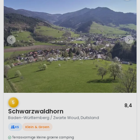
1 / 7
5
8,4
Schwarzwaldhorn
Baden-Württemberg / Zwarte Woud, Duitsland
XS
Klein & Groen
Terrasvormige kleine groene camping