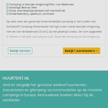
Camping in bosrijke omgeving/5km. van Bodensee
Gezellige Beierse sfeer
Groot zwembad/peuterbad half mei/half okt.
Kinderboerderij, speeltuin, animatie
Op zoek naar een gastvrije kindvriendelijke camping in het zuiden van
Duitsland? Camping Gitzenweiler Hof ligt in een mooie bosrijke omgeving
niet ver van de Bodensee (5 km), bij het plaatsje Lindau. De ruim opgezette
5-Sterren is dé plek voor jong en oud. Zowel de camping als de omgeving
hebben veel te bieden! Op de camping heerst een gezellige 'B...
Bekijk details
Bekijk 1 aanbieders
HUURTENT.NL
Vind en vergelijk het grootste aanbod huurtenten,
stacaravans en glamping-accommodaties op de mooiste
campings in Europa. Betrouwbaar boeken direct bij de
aanbieder.