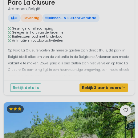
Parc La Clusure
Ardennen, België
M
Levendig
Binnen- & Buitenzwembad
Gezellige familiecamping
Gelegen in hart van de Ardennen
Buitenzwembad met kinderbad
Animatie en outdooractiviteiten
Op Parc La Clusure voelen de meeste gasten zich direct thuis, dit park in
België biedt alles om van de vakantie in de Belgische Ardennen een mooie
vakantie te maken. Zowel jong als oud zullen zich niet vervelen op Parc La
Clusure. De camping ligt in een heuvelachtige omgeving, een mooie streek
waar je in de directe omgeving de leuke dorpjes, S...
Bekijk details
Bekijk 3 aanbieders