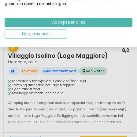
gebruiken opent u de instellingen.
Accepteer alles
Nee, pas aan
1 / 12
6
8,2
Villaggio Isolino (Lago Maggiore)
Piemonte, Italië
L
Levendig
Buitenzwembad
Aan water
Fantastisch zwemparadijs eind april/half sept.
Camping direct aan het Lago Maggiore
Eigen zandstrand
Levendige animatie jong en oud
Camping Isolino is omgeven door een imposant berglandschap en heeft
directe toegang tot een zandstrand, langzaam aflopend (kindvriendelijk)
aan het mooie Lago Maggiore. De ligging aan de westelijke over van het
Lago Maggiore is rustig en bijzonder geschikt voor kinderen omdat het
strand langzaam afloopt.De plaatsen op de camping zijn ruim en schadu...