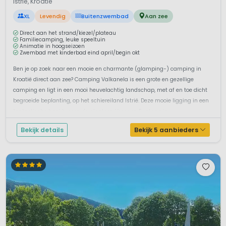
Istrië, Kroatië
XL
Levendig
Buitenzwembad
Aan zee
Direct aan het strand/kiezel/plateau
Familiecamping, leuke speeltuin
Animatie in hoogseizoen
Zwembad met kinderbad eind april/begin okt
Ben je op zoek naar een mooie en charmante (glamping-) camping in
Kroatië direct aan zee? Camping Valkanela is een grote en gezellige
camping en ligt in een mooi heuvelachtig landschap, met af en toe dicht
begroeide beplanting, op het schiereiland Istrië. Deze mooie ligging in een
fantastische baai tussen de plaatsen Vrsar en Funtana is u...
Bekijk details
Bekijk 5 aanbieders