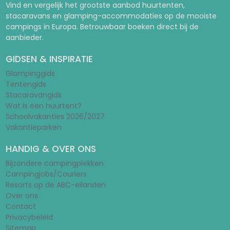
Vind en vergelijk het grootste aanbod huurtenten,
stacaravans en glamping-accommodaties op de mooiste
campings in Europa. Betrouwbaar boeken direct bij de
aanbieder.
GIDSEN & INSPIRATIE
Glampinggids
Tentengids
Stacaravangids
Wat is een huurtent?
Schoolvakanties 2026/2027
Vakantieparken
HANDIG & OVER ONS
Bijzondere campingplekken
Campingjobs/Couriers
Resorts op de ABC-eilanden
Over ons
Contact
Privacybeleid
Sitemap