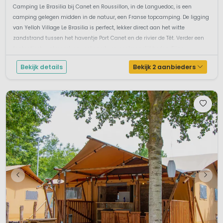
Camping Le Brasilia bij Canet en Roussillon, in de Languedoc, is een
camping gelegen midden in de natuur, een Franse topcamping. De ligging
van Yelloh Village Le Brasilia is perfect, lekker direct aan het witte
zandstrand tussen het haventje Port Canet en de rivier de Têt. Verder een
fantastisch waterpark en veel sport- en spelmogelijkheden. Fijne ...
Bekijk details
Bekijk 2 aanbieders