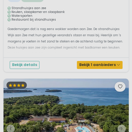
Strandhuisjes aan zee
Keuken, slaapkamer en slaapbank
Watersporten
Restaurant bij strandhuisjes
Goedemorgen dat is nog eens wakker worden aan Zee. De strandhuisjes
Wijk aan Zee met hun gezellige veranda's staan er mooi bij. Heerlijk om 's
morgens je voeten in het zand te steken en de ochtend rustig te beginnen.
Deze huisjes aan zee zijn compleet ingericht met badkamer een keuken.
Mocht je geen zin hebben om de pannen op het vuur te zetten dan...
Bekijk details
Bekijk 1 aanbieders