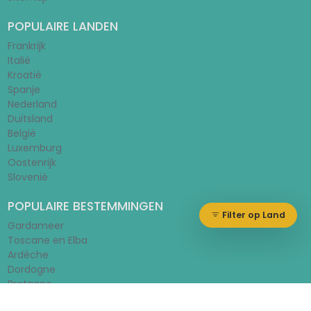
POPULAIRE LANDEN
Frankrijk
Italië
Kroatië
Spanje
Nederland
Duitsland
België
Luxemburg
Oostenrijk
Slovenië
POPULAIRE BESTEMMINGEN
Filter op Land
Gardameer
Toscane en Elba
Ardèche
Dordogne
Bretagne
Limburg