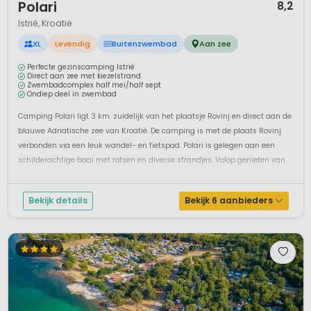
Polari
8,2
Istrië, Kroatië
XL
Levendig
Buitenzwembad
Aan zee
Perfecte gezinscamping Istrië
Direct aan zee met kiezelstrand
Zwembadcomplex half mei/half sept
Ondiep deel in zwembad
Camping Polari ligt 3 km. zuidelijk van het plaatsje Rovinj en direct aan de
blauwe Adriatische zee van Kroatië. De camping is met de plaats Rovinj
verbonden via een leuk wandel- en fietspad. Polari is gelegen aan een
schilderachtige baai met rotsen en diverse strandjes. Volop genieten van
zon en zee kun je bij het langzaam aflopende kiezelstr...
Bekijk details
Bekijk 6 aanbieders