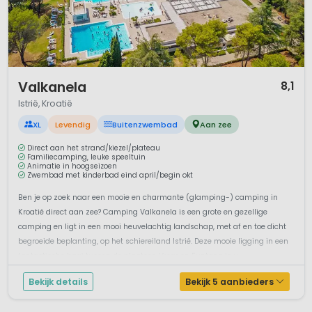
1 / 12
Valkanela
8,1
Istrië, Kroatië
XL
Levendig
Buitenzwembad
Aan zee
Direct aan het strand/kiezel/plateau
Familiecamping, leuke speeltuin
Animatie in hoogseizoen
Zwembad met kinderbad eind april/begin okt
Ben je op zoek naar een mooie en charmante (glamping-) camping in
Kroatië direct aan zee? Camping Valkanela is een grote en gezellige
camping en ligt in een mooi heuvelachtig landschap, met af en toe dicht
begroeide beplanting, op het schiereiland Istrië. Deze mooie ligging in een
fantastische baai tussen de plaatsen Vrsar en Funtana is u...
Bekijk details
Bekijk 5 aanbieders