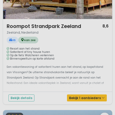
1 / 3
Roompot Strandpark Zeeland
8,6
Zeeland, Nederland
XS
Aan zee
Resort aan het strand
Safaritent of tiny house huren
Op de fiets Walcheren verkennen
Binnenspeeltuin op korte afstand
Een vakantiewoning of safaritent huren aan het strand, op loopafstand
van Vlissingen? De ultieme strandvakantie beleef je natuurlijk op
Strandpark Zeeland. Op Strandpark overnacht je aan de rand van het
Nollestrand. Een ideale vakantieplek in Zeeland, want vanuit je chalet of
safaritent loop je zo het strand of de gezellige boulevard van Vlissinge...
Bekijk details
Bekijk 1 aanbieders