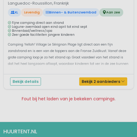
Languedoc-Roussillon, Frankrijk
XL
Levendig
Binnen- & Buitenzwembad
Aan zee
Fijne camping direct aan strand
Lagune-zwembad open eind april tot eind sept
Binnenbad/wellness/spa
Zeer goede faciliteiten jongere kinderen
Camping Yelloh! Village Le Sérignan Plage ligt direct aan een fijn
zandstrand en is een van de toppers aan de Franse Zuidkust. Vanaf deze
grote camping loop je zo het strand op. Groot voordeel van het strand is
dat het heel langzaam afloopt, waardoor kinderen tot ver in de zee kunnen
staan. Hoewel je alle benodigde winkels op de camping zelf...
Bekijk details
Bekijk 2 aanbieders
Fout bij het laden van je bekeken campings.
Pagina 1
Pagina 2
Pagina 3
Pagina 4
Pagina 5
Pagina 6
Pagina 7
HUURTENT.NL