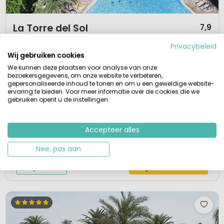
1 / 12
La Torre del Sol
7,9
Cataluña, Spanje
Privacybeleid
Wij gebruiken cookies
XL
Levendig
Waterpark
Aan zee
We kunnen deze plaatsen voor analyse van onze
Topcamping Costa Dorada voor alle leeftijden
bezoekersgegevens, om onze website te verbeteren,
Direct aan zee gelegen
gepersonaliseerde inhoud te tonen en om u een geweldige website-
Diverse zwembaden, kinderbad en jacuzzi
ervaring te bieden. Voor meer informatie over de cookies die we
Uitgebreid animatieprogramma
gebruiken opent u de instellingen.
Ben je op zoek naar een fijne Spaanse Camping aan de Costa Dorada? 4
Sterrencamping La Torre del Sol bij het plaatsje Mont Roig del Camp ligt
aan de Costa Dorada. Deze Sterrencamping bevindt zich even buiten
Accepteer alles
Miami Platja. Palmbomen, tropische planten en een prachtig
Nee, pas aan
zwembadcomplex geven het terrein een exotische uitstraling. Op de
camping zijn veel...
Bekijk details
Bekijk 5 aanbieders