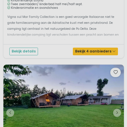
Kindvriendelijk strand
Twee zwembaden/ kinderbad half mei/half sept.
Kinderanimatie en avondshows
Vigna sul Mar Family Collection is een goed verzorgde Italiaanse niet te
grote familiecamping aan de Adriatische kust met een privéstrand. De
camping ligt centraal in het natuurgebied de Po Delta. Deze
kindvriendelijke camping ligt verscholen tussen een pracht aan bomen en
oleanders vlak bij het plaatsje Lido di Pomposa. Je loopt zó n...
Bekijk details
Bekijk 4 aanbieders