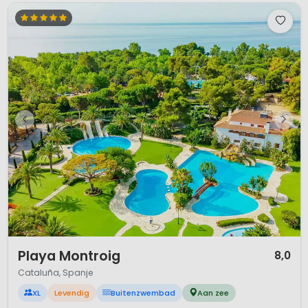
1 / 12
Playa Montroig
8,0
Cataluña, Spanje
XL
Levendig
Buitenzwembad
Aan zee