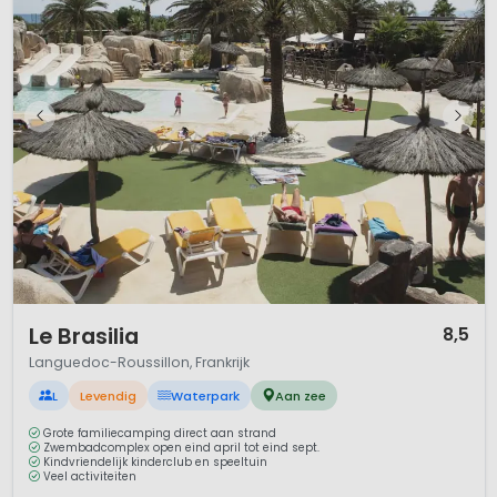
1 / 12
Le Brasilia
8,5
Languedoc-Roussillon, Frankrijk
L
Levendig
Waterpark
Aan zee
Grote familiecamping direct aan strand
Zwembadcomplex open eind april tot eind sept.
Kindvriendelijk kinderclub en speeltuin
Veel activiteiten