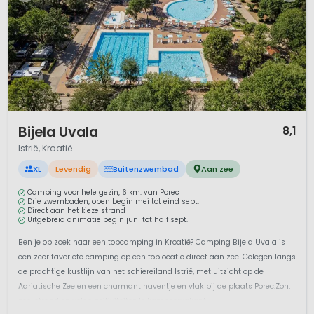
1 / 12
Bijela Uvala
8,1
Istrië, Kroatië
XL
Levendig
Buitenzwembad
Aan zee
Camping voor hele gezin, 6 km. van Porec
Drie zwembaden, open begin mei tot eind sept.
Direct aan het kiezelstrand
Uitgebreid animatie begin juni tot half sept.
Ben je op zoek naar een topcamping in Kroatië? Camping Bijela Uvala is
een zeer favoriete camping op een toplocatie direct aan zee. Gelegen langs
de prachtige kustlijn van het schiereiland Istrië, met uitzicht op de
Adriatische Zee en een charmant haventje en vlak bij de plaats Porec.Zon,
zee, strand en volop acitiviteitenJe kampeervakant...