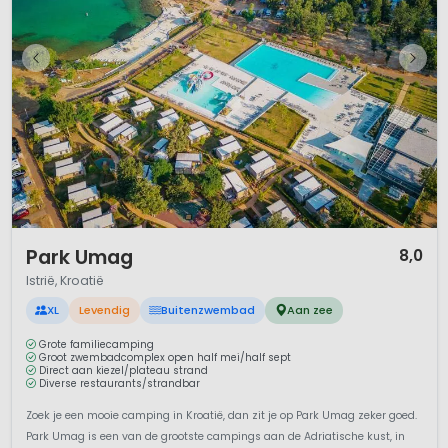
1 / 12
Park Umag
8,0
Istrië, Kroatië
XL
Levendig
Buitenzwembad
Aan zee
Grote familiecamping
Groot zwembadcomplex open half mei/half sept
Direct aan kiezel/plateau strand
Diverse restaurants/strandbar
Zoek je een mooie camping in Kroatië, dan zit je op Park Umag zeker goed.
Park Umag is een van de grootste campings aan de Adriatische kust, in