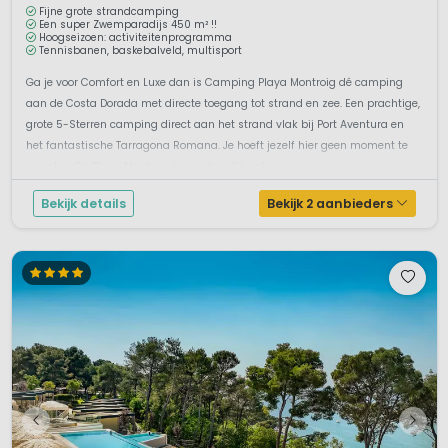
Fijne grote strandcamping
Een super Zwemparadijs 450 m² !!
Hoogseizoen: activiteitenprogramma
Tennisbanen, baskebalveld, multisport
Ga je voor Comfort en Luxe dan is Camping Playa Montroig dé camping
aan de Costa Dorada met directe toegang tot strand en zee. Een prachtige,
grote 5-Sterren camping direct aan het strand vlak bij Port Aventura en
het fantastische Tarragona Romana. Je hoeft jezelf hier geen moment te
vervelen. Op Playa Montroig kun je heerlijk ontspannen en ...
Bekijk details
Bekijk 2 aanbieders