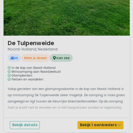
1 / 12
De Tulpenweide
Noord-Holland, Nederland
XS
Klein & Groen
Aan zee
In de kop van Noord-Holland
Minicamping aan Noordzeekust
Glamptenten
Fietsen en wandelen
Volop genieten van een glampingvakantie in de kop van Noord-Holland is
op minicamping De Tulpenweide zeker mogelijk. De camping is mooi groen
aangelegd en ligt tussen de kleurrijke bloembollenvelden. Op de camping
hoef je jezelf niet te vervelen en in het hoogseizoen worden er regelmatig
leuke activiteiten aangeboden. Zo kun je af en toe een muziek...
Bekijk details
Bekijk 1 aanbieders