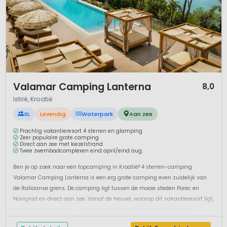
1 / 12
Valamar Camping Lanterna
8,0
Istrië, Kroatië
XL
Levendig
Waterpark
Aan zee
Prachtig vakantieresort 4 sterren en glamping
Zeer populaire grote camping
Direct aan zee met kiezelstrand
Twee zwembadcomplexen eind april/eind aug.
Ben je op zoek naar een topcamping in Kroatië? 4 sterren-camping
Valamar Camping Lanterna is een erg grote camping even zuidelijk van
de Italiaanse grens. De camping ligt tussen de mooie steden Porec en
Novigrad en direct aan zee. Vanaf de heuvel, waarop dit vakantieresort ligt,
heb je een fantastisch uitzicht over de baai. Op de camping is ve...