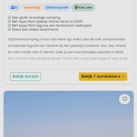
XL
Levendig
Waterpark
Aan zee
Zeer grote, levendige camping
Met Aqua Park Speedy Island nieuw in 2025!
Met Aqua Park Laguna, een fantastisch waterpark
Direct aan breed zandstrand
Vijfsterrencamping Union Lido Mare ligt direct aan de met zandstranden
omzoomde lagune van Venetië bij het plaatsje Cavallino. Zon, zee, strand
en niet minder dan 5 sterren! Zoek je een luxe kampeervakantie in Italië,
dan is Union Lido de beste keuze. Union Lido is een levendige en zeer grote
camping direct aan het strand, ideaal voor een...
Bekijk details
Bekijk 7 aanbieders