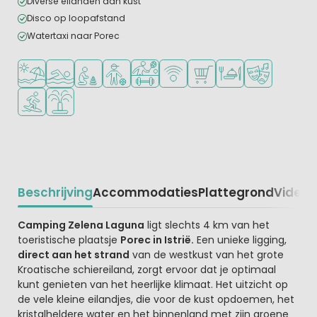
Diverse eilanden aan kust
Disco op loopafstand
Watertaxi naar Porec
Ligt bij strand en zee
Openlucht zwembad
Aanbevolen voor jonge kinderen
Aanbevolen voor tieners
Veel mogelijkheden om te sporten
WiFi beschikbaar
Campingwinkel/Supermar
Restaurant of pizzer
Animatieprog
Watersportfaciliteiten
Waterspeeltuin
Beschrijving
Accommodaties
Plattegrond
Video
K
Beschrijving
Camping Zelena Laguna
ligt slechts 4 km van het
toeristische plaatsje
Porec in Istrië.
Een unieke ligging,
direct aan het strand
van de westkust van het grote
Kroatische schiereiland, zorgt ervoor dat je optimaal
kunt genieten van het heerlijke klimaat. Het uitzicht op
de vele kleine eilandjes, die voor de kust opdoemen, het
kristalheldere water en het binnenland met zijn groene