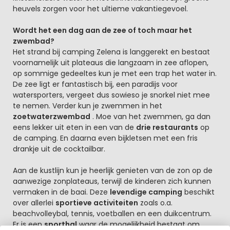
heuvels zorgen voor het ultieme vakantiegevoel.
Wordt het een dag aan de zee of toch maar het
zwembad?
Het strand bij camping Zelena is langgerekt en bestaat
voornamelijk uit plateaus die langzaam in zee aflopen,
op sommige gedeeltes kun je met een trap het water in.
De zee ligt er fantastisch bij, een paradijs voor
watersporters, vergeet dus sowieso je snorkel niet mee
te nemen. Verder kun je zwemmen in het
zoetwaterzwembad
. Moe van het zwemmen, ga dan
eens lekker uit eten in een van de
drie restaurants
op
de camping. En daarna even bijkletsen met een fris
drankje uit de cocktailbar.
Aan de kustlijn kun je heerlijk genieten van de zon op de
aanwezige zonplateaus, terwijl de kinderen zich kunnen
vermaken in de baai. Deze
levendige camping
beschikt
over allerlei
sportieve activiteiten
zoals o.a.
beachvolleybal, tennis, voetballen en een duikcentrum.
Er is een
sporthal
waar de mogelijkheid bestaat om