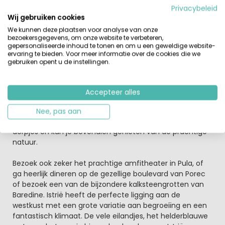
verschillende sporten te beoefenen zoals handbal,
Privacybeleid
badminton, aerobics, etc. Voor de kinderen is er een
Wij gebruiken cookies
leuke speeltuin en een animatieteam die genoeg in
We kunnen deze plaatsen voor analyse van onze
petto heeft om de kinderen een leuke vakantie te
bezoekersgegevens, om onze website te verbeteren,
gepersonaliseerde inhoud te tonen en om u een geweldige website-
bezorgen.
ervaring te bieden. Voor meer informatie over de cookies die we
gebruiken opent u de instellingen.
Dagje Porec, of Pula of wordt het een boottocht?
Op loopafstand van de camping liggen diverse
restaurantjes en gezellige terrasjes. Het stadje Poreç is
Accepteer alles
daarbij een topper.
Indien je de omgeving gaat verkennen, dan ontdek je
Nee, pas aan
allerlei mooie plekjes, kastelen, middeleeuwse stadjes en
dorpjes en kun je bovendien genieten van de prachtige
natuur.
Bezoek ook zeker het prachtige amfitheater in Pula, of
ga heerlijk dineren op de gezellige boulevard van Porec
of bezoek een van de bijzondere kalksteengrotten van
Baredine. Istrië heeft de perfecte ligging aan de
westkust met een grote variatie aan begroeiïng en een
fantastisch klimaat. De vele eilandjes, het helderblauwe