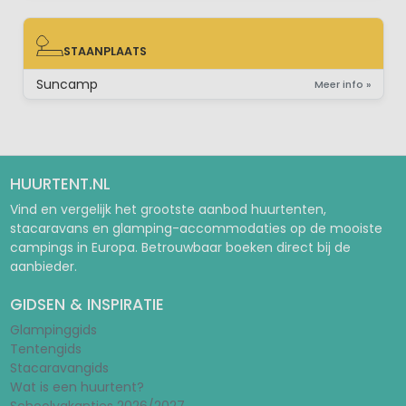
STAANPLAATS
STAANPLAATS
Suncamp
Meer info »
HUURTENT.NL
Vind en vergelijk het grootste aanbod huurtenten,
stacaravans en glamping-accommodaties op de mooiste
campings in Europa. Betrouwbaar boeken direct bij de
aanbieder.
GIDSEN & INSPIRATIE
Glampinggids
Tentengids
Stacaravangids
Wat is een huurtent?