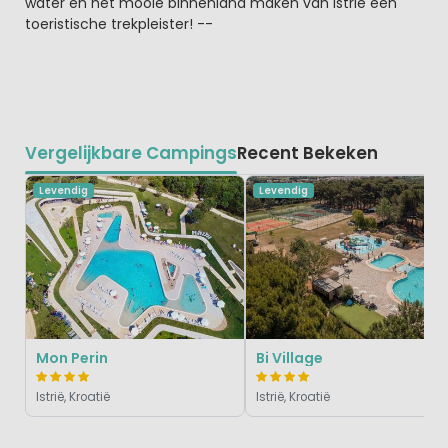
water en het mooie binnenland maken van Istrië een
toeristische trekpleister! --
Vergelijkbare Campings
Recent Bekeken
Levendig
Levendig
Mon Perin
Bi Village
Istrië, Kroatië
Istrië, Kroatië