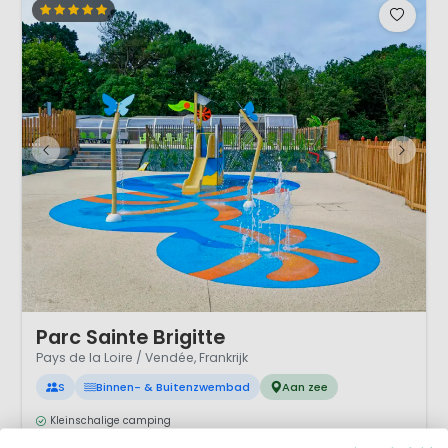
1 / 11
Parc Sainte Brigitte
Pays de la Loire / Vendée, Frankrijk
S
Binnen- & Buitenzwembad
Aan zee
Kleinschalige camping
Lagunebad met strand
Binnenzwembad en buitenbad