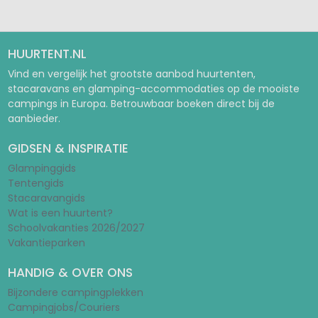
HUURTENT.NL
Vind en vergelijk het grootste aanbod huurtenten,
stacaravans en glamping-accommodaties op de mooiste
campings in Europa. Betrouwbaar boeken direct bij de
aanbieder.
GIDSEN & INSPIRATIE
Glampinggids
Tentengids
Stacaravangids
Wat is een huurtent?
Schoolvakanties 2026/2027
Vakantieparken
HANDIG & OVER ONS
Bijzondere campingplekken
Campingjobs/Couriers