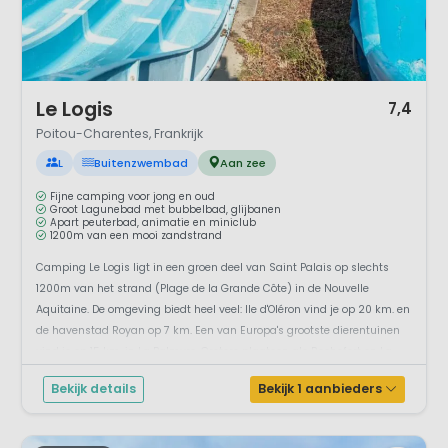
1 / 12
Le Logis
7,4
Poitou-Charentes, Frankrijk
L
Buitenzwembad
Aan zee
Fijne camping voor jong en oud
Groot Lagunebad met bubbelbad, glijbanen
Apart peuterbad, animatie en miniclub
1200m van een mooi zandstrand
Camping Le Logis ligt in een groen deel van Saint Palais op slechts
1200m van het strand (Plage de la Grande Côte) in de Nouvelle
Aquitaine. De omgeving biedt heel veel: Ile d'Oléron vind je op 20 km. en
de havenstad Royan op 7 km. Een van Europa's grootste dierentuinen
vind je op 15 km. in La Palmyre. Grotere plaatsen als Rochefort en La
Rochelle ...
Bekijk details
Bekijk 1 aanbieders