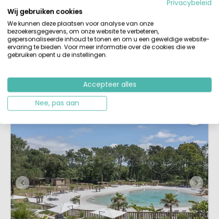
Privacybeleid
Waterspeeltuintje
Wij gebruiken cookies
In het groene hart van Zuid-Bretagne, in de regio Loire-Atlantique, ligt
We kunnen deze plaatsen voor analyse van onze
bezoekersgegevens, om onze website te verbeteren,
camping Parc Sainte-Brigitte: een fijne, kleinschalige camping waar
gepersonaliseerde inhoud te tonen en om u een geweldige website-
gezinnen met jonge kinderen zich meteen thuis voelen. Geen massale
ervaring te bieden. Voor meer informatie over de cookies die we
drukte, maar overzicht, rust en vooral veel speelplezier voor kids.
gebruiken opent u de instellingen.
Waterpret is hier altijd dichtbijEr is een verwarmd binnenzwembad
(fijn b...
Bekijk details
Bekijk 1 aanbieders
Accepteer alles
Nee, pas aan