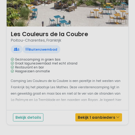
1 / 12
Les Couleurs de la Coubre
Poitou-Charentes, Frankrijk
S
Buitenzwembad
Gezinscamping in groen bos
Groot lagunezwembad met echt strand
Restaurant en bar
Hoogseizoen animatie
Camping Les Couleurs de la Coubre is een pareltje in het westen van
Frankrijk bij het plaatsje Les Mathes. Deze viersterrencamping ligt in
een geweldig groot en mooi bos en niet al te ver van de stranden van
La Palmyre en La Tremblade en ten noorden van Royan. Je logeert hier
in een groen dennenbos op 6 kilometer van de uitgestrekte stranden.
Wat i...
Bekijk details
Bekijk 1 aanbieders