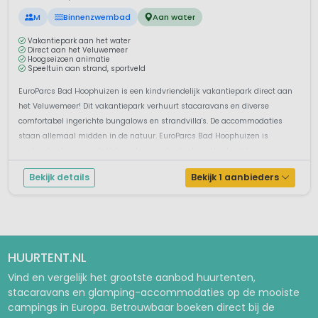
M
Binnenzwembad
Aan water
Vakantiepark aan het water
Direct aan het Veluwemeer
Hoogseizoen animatie
Speeltuin aan strand, sportveld
EuroParcs Bad Hoophuizen is een kindvriendelijk vakantiepark direct aan
het Veluwemeer! Dit vakantiepark verhuurt stacaravans en diverse
comfortabel ingerichte bungalows en strandvilla's. De accommodaties
staan allemaal midden in de natuur. EuroParcs Bad Hoophuizen is
centraal gelegen op de Veluwe tussen de plaatsen Harderwijk en
Nunspeet. Het vaka...
Bekijk details
Bekijk 1 aanbieders
HUURTENT.NL
Vind en vergelijk het grootste aanbod huurtenten,
stacaravans en glamping-accommodaties op de mooiste
campings in Europa. Betrouwbaar boeken direct bij de