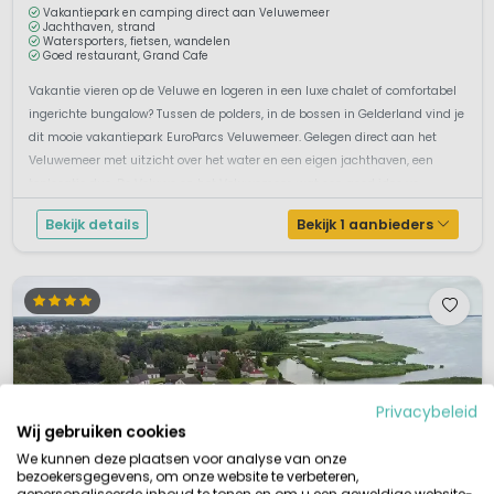
Vakantiepark en camping direct aan Veluwemeer
Jachthaven, strand
Watersporters, fietsen, wandelen
Goed restaurant, Grand Cafe
Vakantie vieren op de Veluwe en logeren in een luxe chalet of comfortabel
ingerichte bungalow? Tussen de polders, in de bossen in Gelderland vind je
dit mooie vakantiepark EuroParcs Veluwemeer. Gelegen direct aan het
Veluwemeer met uitzicht over het water en een eigen jachthaven, een
toplocatie dus. De Veluwe en het Veluwemeer, wat een goed idee vo...
Bekijk details
Bekijk 1 aanbieders
Privacybeleid
Wij gebruiken cookies
We kunnen deze plaatsen voor analyse van onze
bezoekersgegevens, om onze website te verbeteren,
gepersonaliseerde inhoud te tonen en om u een geweldige website-