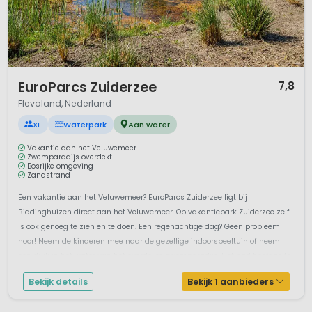
1 / 12
EuroParcs Zuiderzee
7,8
Flevoland, Nederland
XL
Waterpark
Aan water
Vakantie aan het Veluwemeer
Zwemparadijs overdekt
Bosrijke omgeving
Zandstrand
Een vakantie aan het Veluwemeer? EuroParcs Zuiderzee ligt bij
Biddinghuizen direct aan het Veluwemeer. Op vakantiepark Zuiderzee zelf
is ook genoeg te zien en te doen. Een regenachtige dag? Geen probleem
hoor! Neem de kinderen mee naar de gezellige indoorspeeltuin of neem
een duik in het water van het overdekte zwemparadijs. Het bad heeft zelfs
een...
Bekijk details
Bekijk 1 aanbieders