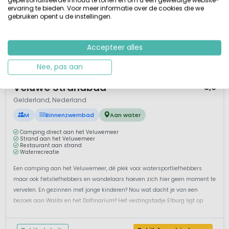
ervaring te bieden. Voor meer informatie over de cookies die we
gebruiken opent u de instellingen.
Accepteer alles
Nee, pas aan
1 / 12
Veluwe Strandbad
8,6
Gelderland, Nederland
M
Binnenzwembad
Aan water
Camping direct aan het Veluwemeer
Strand aan het Veluwemeer
Restaurant aan strand
Waterrecreatie
Een camping aan het Veluwemeer, dé plek voor watersportliefhebbers
maar ook fietsliefhebbers en wandelaars hoeven zich hier geen moment te
vervelen. En gezinnen met jonge kinderen? Nou wat dacht je van een
bezoek aan Walibi en het Dolfinarium? Het vestingstadje Elburg ligt op
loopafstand. Verder vind je aan een van de zandstranden een gezell...