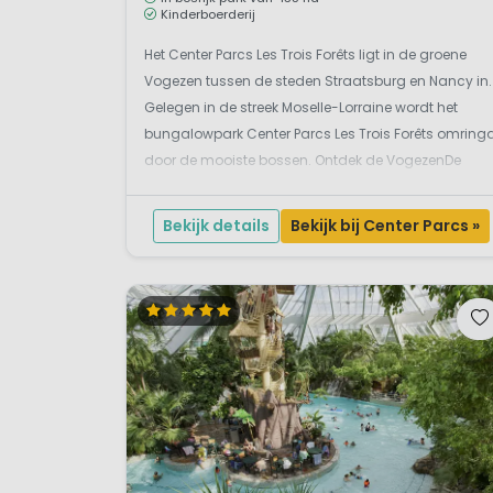
Kinderboerderij
Het Center Parcs Les Trois Forêts ligt in de groene
Vogezen tussen de steden Straatsburg en Nancy in.
Gelegen in de streek Moselle-Lorraine wordt het
bungalowpark Center Parcs Les Trois Forêts omring
door de mooiste bossen. Ontdek de VogezenDe
omgeving is uitstekend voor fiets- en
wandeltochten. Op het park geniet je van rust en
Bekijk details
Bekijk bij Center Parcs »
privac...