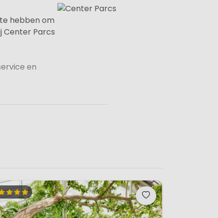
uimte hebben om
ij Center Parcs
service en
genaam wilt
 bieden de
tiviteiten.
bieden heeft.
rten,