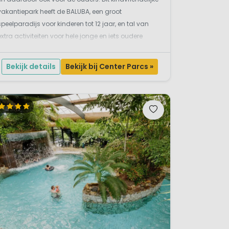
vakantiepark heeft de BALUBA, een groot
speelparadijs voor kinderen tot 12 jaar, en tal van
extra activiteiten voor hele jonge en iets oudere
kinderen. Samen de omgeving verkennen is ook
zeker de leuk om te doen: de Limburgse Kempen zijn
Bekijk details
Bekijk bij Center Parcs »
erg a...