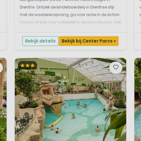
Drenthe. Ontdek de kinderboerderij in Drenthse stijl
met de wasberenopvang, ga voor actie in de Action
Factory of kies voor waterpret in de Aqua Mundo. Heb
je stalen zenuwen? Race dan van de wildwaterbaan
in de Aqua Mundo. Veiligheid voorop, dus er is b...
Bekijk details
Bekijk bij Center Parcs »