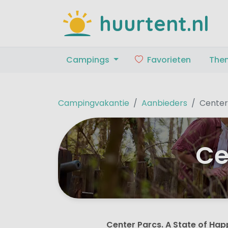
huurtent.nl
Campings
Favorieten
The
Campingvakantie
Aanbieders
Center
Ce
Center Parcs. A State of Hap