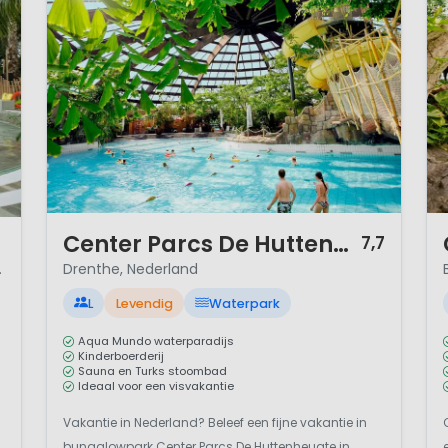
1 / 11
1 
Center Parcs De Huttenheugte
7,7
 Duitsland
Drenthe, Nederland
L
Levendig
Waterpark
Aqua Mundo waterparadijs
Kinderboerderij
Sauna en Turks stoombad
Ideaal voor een visvakantie
Vakantie in Nederland? Beleef een fijne vakantie in
bungalowpark Center Parcs De Huttenheugte in