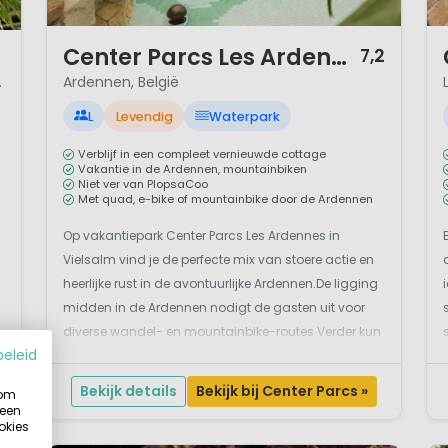
1 / 12
1 
Center Parcs Les Ardennes
7,2
d, Duitsland
Ardennen, België
L
Levendig
Waterpark
Verblijf in een compleet vernieuwde cottage
Vakantie in de Ardennen, mountainbiken
Niet ver van PlopsaCoo
Met quad, e-bike of mountainbike door de Ardennen
Op vakantiepark Center Parcs Les Ardennes in
Vielsalm vind je de perfecte mix van stoere actie en
heerlijke rust in de avontuurlijke Ardennen.De ligging
midden in de Ardennen nodigt de gasten uit voor
diverse wandel- en mountainbike-routes Verder kun
beleid
je ook diverse outdoor activiteiten beoefenen. Dit is
de perfecte combinatie van een vakantie midde...
Bekijk details
Bekijk bij Center Parcs »
 om
 een
okies