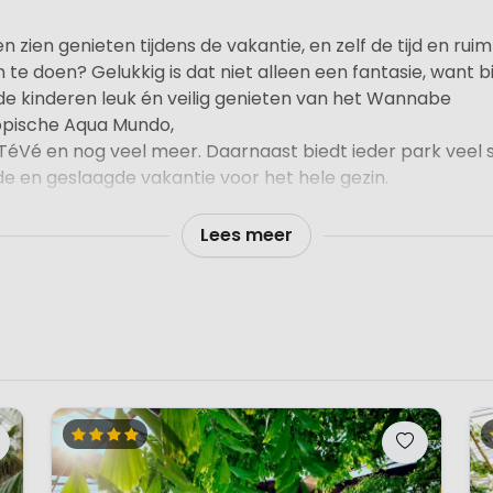
en zien genieten tijdens de vakantie, en zelf de tijd en r
te doen? Gelukkig is dat niet alleen een fantasie, want b
de kinderen leuk én veilig genieten van het Wannabe
opische Aqua Mundo,
éVé en nog veel meer. Daarnaast biedt ieder park veel 
gde en geslaagde vakantie voor het hele gezin.
omgeving om een vakantie lang te genieten. Of je nu aan
Lees meer
ende natuur en nabijgelegen culturele mogelijkheden
antie in Center Parcs is het allemaal mogelijk. Daarnaast
 aanbod en kun je deelnemen aan één van de vele leuke ac
le mogelijkheden die een vakantie in Center Parcs je te 
den voor ieder wat wils: lekker uit eten gaan, actief spo
n van de prachtige natuur en uitgebreid winkelen.