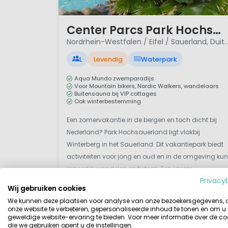
1 / 12
Center Parcs Park Hochsauerland
Nordrhein-Westfalen / Eifel / Sauerlan
L
Levendig
Waterpark
Aqua Mundo zwemparadijs
Voor Mountain bikers, Nordic Walkers, wandelaars
Buitensauna bij VIP cottages
Ook winterbestemming
Een zomervakantie in de bergen en toch dicht bij
Nederland? Park Hochsauerland ligt vlakbij
Winterberg in het Sauerland. Dit vakantiepark biedt
activiteiten voor jong en oud en in de omgeving kun
je heerlijk wandelen en fietsen. Een ideale
Privacy
bestemming voor een familievakantie in Sauerland!
Wij gebruiken cookies
Ook een wintervakantie is hier erg leuk. Voor de
Bekijk details
Bekijk bij Center Parcs »
We kunnen deze plaatsen voor analyse van onze bezoekersgegevens,
kinderen is...
onze website te verbeteren, gepersonaliseerde inhoud te tonen en om u
geweldige website-ervaring te bieden. Voor meer informatie over de co
die we gebruiken opent u de instellingen.