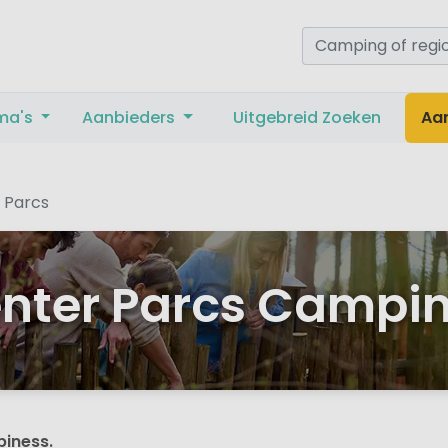
ma's
Aanbieders
Uitgebreid Zoeken
Aa
 Parcs
nter Parcs Campi
piness.