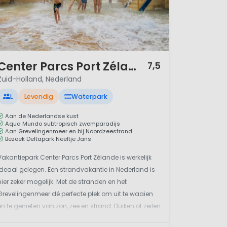
/ 12
Center Parcs Port Zélande
7,5
Zuid-Holland, Nederland
L
Levendig
Waterpark
Aan de Nederlandse kust
Aqua Mundo subtropisch zwemparadijs
Aan Grevelingenmeer en bij Noordzeestrand
Bezoek Deltapark Neeltje Jans
Vakantiepark Center Parcs Port Zélande is werkelijk
ideaal gelegen. Een strandvakantie in Nederland is
hier zeker mogelijk. Met de stranden en het
Grevelingenmeer dé perfecte plek om uit te waaien
en te genieten van zon, zee en strand. Duiken of zeilen
in de Grevelingen? Verblijf dan in bungalowpark Port