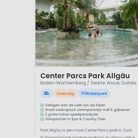
1 / 12
Center Parcs Park Allgäu
Baden-Württemberg / Zwarte Woud,
L
Levendig
Waterpark
Gelegen aan de voet van de Alpen
Groot subtropisch zwemparadijs met 5 glijbanen
2 grote indoor speelparadijzen
Ontspannen in Spa & Country Club
Park Allgäu is een mooi Center Parcs park in Zuid-
Duitsland bij het plaatsje Leutkirch im Allgau. Het is