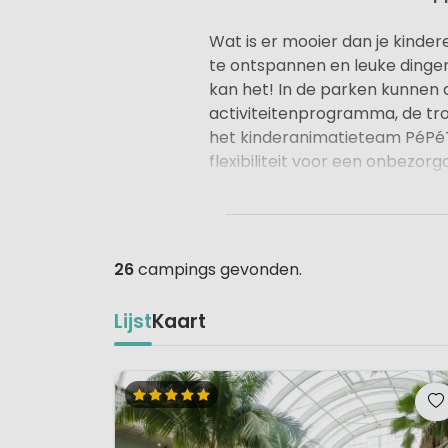
Wat is er mooier dan je kinder
te ontspannen en leuke dingen 
kan het! In de parken kunnen 
activiteitenprogramma, de tr
het kinderanimatieteam PéPéT
flexibiliteit voor een onbezor
Center Parcs biedt de ideale 
uitrusten of actief de omligg
wil verkennen, tijdens een vak
26
campings gevonden.
parken een uitgebreid culinair
Ontdek daarom hieronder de ve
Lijst
Kaart
De parken van Center Parcs bie
ontspannend zwemmen, geniete