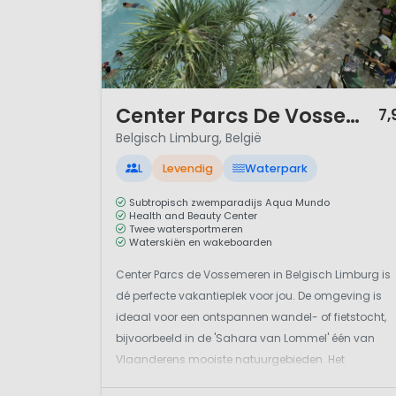
1 / 12
Center Parcs De Vossemeren
7,
Belgisch Limburg, België
L
Levendig
Waterpark
Subtropisch zwemparadijs Aqua Mundo
Health and Beauty Center
Twee watersportmeren
Waterskiën en wakeboarden
Center Parcs de Vossemeren in Belgisch Limburg is
dé perfecte vakantieplek voor jou. De omgeving is
ideaal voor een ontspannen wandel- of fietstocht,
bijvoorbeeld in de 'Sahara van Lommel' één van
Vlaanderens mooiste natuurgebieden. Het
bungalowpark zelf heeft maar liefst twee meren