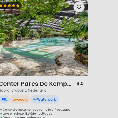
/ 11
Center Parcs De Kempervennen
8,0
Noord-Brabant, Nederland
L
Levendig
Waterpark
Complete metamorfose van alle VIP cottages
Luxe en ruimtelijke Eden cottages
Groot meer met watersporten