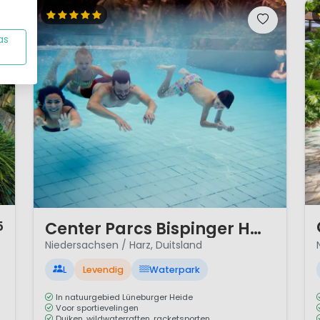
as
1 
1 / 12
Center Parcs Bispinger Heide
5
Niedersachsen / Harz, Duitsland
L
Levendig
Waterpark
In natuurgebied Lüneburger Heide
Voor sportievelingen
Duiken, wildwaterraften, racketsporten