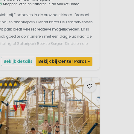
Shoppen, eten en flaneren in de Market Dome
Dicht bij Eindhoven in de provincie Noord-Brabant
vind je vakantiepark Center Parcs De Kempervennen.
Dit park biedt vele recreatieve mogelijkheden. En is
ook goed te combineren met een dagje uit naar de
Efteling of Safaripark Beekse Bergen. Kinderen die
zich vervelen? Daar hebben ze in De Kempervennen
nog nooit van gehoord. Wedden dat ze - met alle...
Bekijk details
Bekijk bij Center Parcs »