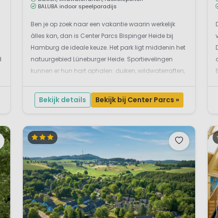
BALUBA indoor speelparadijs
Ben je op zoek naar een vakantie waarin werkelijk
àlles kan, dan is Center Parcs Bispinger Heide bij
Hamburg de ideale keuze. Het park ligt middenin het
d
natuurgebied Lüneburger Heide. Sportievelingen
kunnen er hun hart ophalen: duiken, wildwaterraften,
racketsporten en nog veel meer. De jonge gasten
leven zich dan weer uit in het BALUBA...
Bekijk details
Bekijk bij Center Parcs »