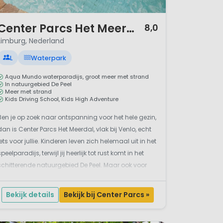
/ 12
Center Parcs Het Meerdal
8,0
Limburg, Nederland
L
Waterpark
Aqua Mundo waterparadijs, groot meer met strand
In natuurgebied De Peel
Meer met strand
Kids Driving School, Kids High Adventure
Ben je op zoek naar ontspanning voor het hele gezin,
dan is Center Parcs Het Meerdal, vlak bij Venlo, echt
iets voor jullie. Kinderen leven zich helemaal uit in het
speelparadijs, terwijl jij heerlijk tot rust komt in het
schitterende natuurgebied De Peel. Maar ook voor
sport en actie is Het Meerdal een uitstekende
bestemming. De beste waterpret in...
Bekijk details
Bekijk bij Center Parcs »