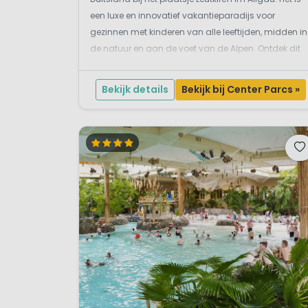
een luxe en innovatief vakantieparadijs voor
gezinnen met kinderen van alle leeftijden, midden in
de natuur en aan de voet van de Alpen. Ontdek dit
droomvakantiepark hier snel en verbaas je over de
vernieuwingen en het luxe aanbod.Een luxe ...
Bekijk details
Bekijk bij Center Parcs »