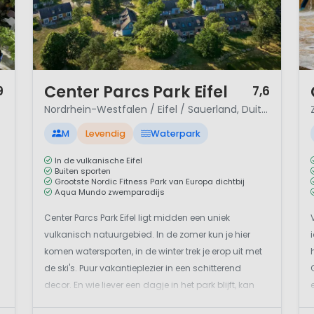
1 / 12
1 
Center Parcs Park Eifel
9
7,6
Nordrhein-Westfalen / Eifel / Sauerland, Duitsland
M
Levendig
Waterpark
In de vulkanische Eifel
Buiten sporten
Grootste Nordic Fitness Park van Europa dichtbij
Aqua Mundo zwemparadijs
Center Parcs Park Eifel ligt midden een uniek
vulkanisch natuurgebied. In de zomer kun je hier
komen watersporten, in de winter trek je erop uit met
de ski's. Puur vakantieplezier in een schitterend
decor. En wie liever een dagje in het park blijft, kan
zich uitleven in talloze sporten en attracties. Een park