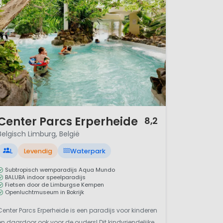
/ 12
Center Parcs Erperheide
8,2
Belgisch Limburg, België
L
Levendig
Waterpark
Subtropisch wemparadijs Aqua Mundo
BALUBA indoor speelparadijs
Fietsen door de Limburgse Kempen
Openluchtmuseum in Bokrijk
Center Parcs Erperheide is een paradijs voor kinderen
en daardoor ook voor de ouders! Dit kindvriendelijke