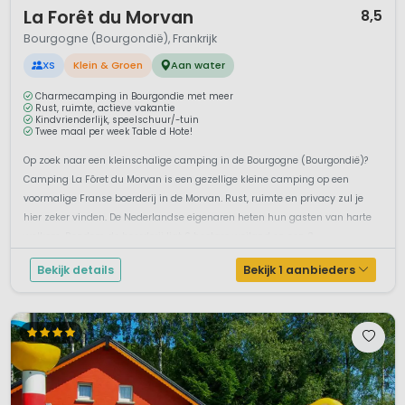
1 / 12
La Forêt du Morvan
8,5
Bourgogne (Bourgondië), Frankrijk
XS
Klein & Groen
Aan water
Charmecamping in Bourgondie met meer
Rust, ruimte, actieve vakantie
Kindvrienderlijk, speelschuur/-tuin
Twee maal per week Table d Hote!
Op zoek naar een kleinschalige camping in de Bourgogne (Bourgondië)?
Camping La Fôret du Morvan is een gezellige kleine camping op een
voormalige Franse boerderij in de Morvan. Rust, ruimte en privacy zul je
hier zeker vinden. De Nederlandse eigenaren heten hun gasten van harte
welkom. Rondom de boerderij ligt 6 hectare weiland en een 3,...
Bekijk details
Bekijk 1 aanbieders