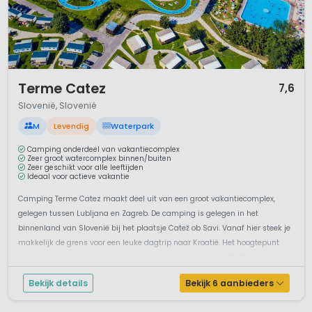
1 / 12
Terme Catez
7,6
Slovenië, Slovenië
M
Levendig
Waterpark
Camping onderdeel van vakantiecomplex
Zeer groot watercomplex binnen/buiten
Zeer geschikt voor alle leeftijden
Ideaal voor actieve vakantie
Camping Terme Catez maakt deel uit van een groot vakantiecomplex,
gelegen tussen Lubljana en Zagreb. De camping is gelegen in het
binnenland van Slovenië bij het plaatsje Catež ob Savi. Vanaf hier steek je
makkelijk de grens voor een leuke dagtrip naar Kroatië. Het hoogtepunt
van deze camping is het zwembadencomplex meer dan 10.000 m²...
Bekijk details
Bekijk 6 aanbieders