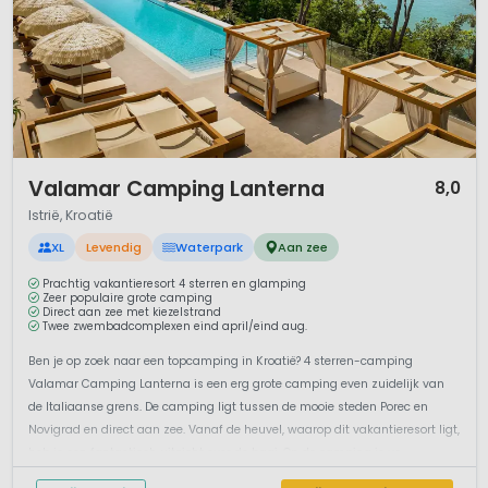
1 / 12
Valamar Camping Lanterna
8,0
Istrië, Kroatië
XL
Levendig
Waterpark
Aan zee
Prachtig vakantieresort 4 sterren en glamping
Zeer populaire grote camping
Direct aan zee met kiezelstrand
Twee zwembadcomplexen eind april/eind aug.
Ben je op zoek naar een topcamping in Kroatië? 4 sterren-camping
Valamar Camping Lanterna is een erg grote camping even zuidelijk van
de Italiaanse grens. De camping ligt tussen de mooie steden Porec en
Novigrad en direct aan zee. Vanaf de heuvel, waarop dit vakantieresort ligt,
heb je een fantastisch uitzicht over de baai. Op de camping is ve...