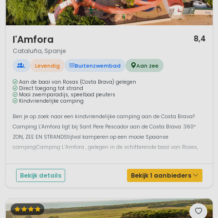
1 / 12
l'Amfora
8,4
Cataluña, Spanje
L
Levendig
Buitenzwembad
Aan zee
Aan de baai van Rosas (Costa Brava) gelegen
Direct toegang tot strand
Mooi zwemparadijs, speelbad peuters
Kindvriendelijke camping
Ben je op zoek naar een kindvriendelijke camping aan de Costa Brava?
Camping L'Amfora ligt bij Sant Pere Pescador aan de Costa Brava :360º
ZON, ZEE EN STRANDStijlvol kamperen op een mooie Spaanse
campingCamping L’Amfora , gelegen in de schitterende baai van Roses,
heet haar kampeergasten van harte welkom. De viersterrencamping in
Catalon...
Bekijk details
Bekijk 1 aanbieders