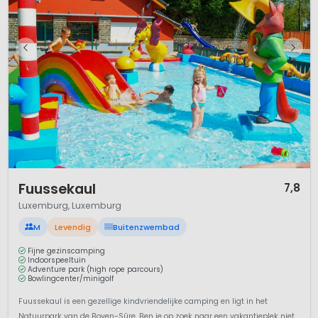
1 / 12
Fuussekaul
7,8
Luxemburg, Luxemburg
M
Levendig
Buitenzwembad
Fijne gezinscamping
Indoorspeeltuin
Adventure park (high rope parcours)
Bowlingcenter/minigolf
Fuussekaul is een gezellige kindvriendelijke camping en ligt in het
Natuurpark van de Boven-Sûre. Ben je op zoek naar een vakantieplek niet