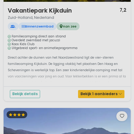
1 / 12
Vakantiepark Kijkduin
7,2
Zuid-Holland, Nederland
L
Binnenzwembad
Aan zee
Familiecamping direct aan strand
Overdekt zwembad met jacuzzi
Koos Kids Club
Uitgebreid sport- en animatieprogramma
Direct achter de duinen van het Noordzeestrand ligt de vier-sterren
familiecamping Kijkduin. De ligging vlakbij het plaatsen Den Haag en
Scheveningen is werkelijk top. Een zeer kindvriendelijke camping met tal
van voorzieningen voor jong en oud. Voor lekkerbekken is er een prima al la
carte restaurant, bar/eetcafe en een mini-supermarkt. Met een fa...
Bekijk details
Bekijk 1 aanbieders