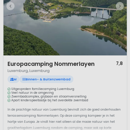
1 / 12
Europacamping Nommerlayen
7,8
Luxemburg, Luxemburg
M
Binnen- & Buitenzwembad
Uitgesproken familiecamping Luxemburg
Veel natuur in de omgeving
Zwembadcomplex, glijbaan en stroomversnelling
Apart kinderspeelbadje bij het overdekte zwembad
In de prachtige natuur van Luxemburg bevindt zich de goed onderhouden
terrassencamping Nommerlayen. Op deze camping kampeer je in het
hartje van Europa. Je vindt hier niet alleen al die mooie natuur van het
groothertogdom Luxemburg rondom de camping, maar ook op korte