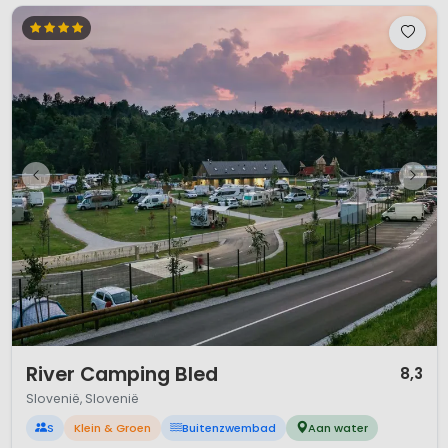
1 / 12
River Camping Bled
8,3
Slovenië, Slovenië
S
Klein & Groen
Buitenzwembad
Aan water