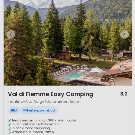
1 / 12
Val di Fiemme Easy Camping
8,0
Trentino-Alto Adige/Dolomieten, Italië
M
Buitenzwembad
Terrassencamping op 1300 meter hoogte
In het hart van de Dolomieten
In een groene omgeving
Wandelen, klimmen, raften