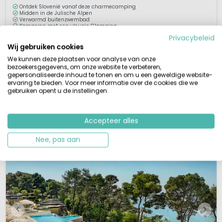
Ontdek Slovenië vanaf deze charmecamping
Midden in de Julische Alpen
Verwarmd buitenzwembad
Kamperen met een vleugje Glamping
Privacybeleid
Een luxe kampeervakantie op korte afstand van het mooie pittoreske meer
Wij gebruiken cookies
van Bled met de Julische Alpen als achtergrond? Charmecamping River
We kunnen deze plaatsen voor analyse van onze
Bled ligt net onder de stad Bled en heeft een unieke locatie midden in het
bezoekersgegevens, om onze website te verbeteren,
prachtige groene landschap van Slovenië. Deze natuurcamping ligt op een
gepersonaliseerde inhoud te tonen en om u een geweldige website-
ervaring te bieden. Voor meer informatie over de cookies die we
schiereiland waarlangs de rivier Sava loopt. Hier kun je v...
gebruiken opent u de instellingen.
Bekijk details
Bekijk 1 aanbieders
Accepteer alles
Nee, pas aan