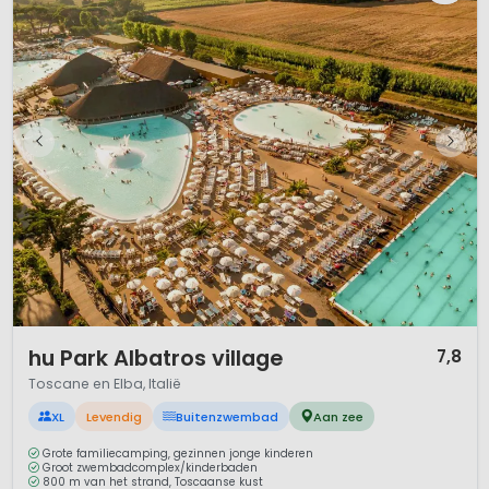
1 / 12
hu Park Albatros village
7,8
Toscane en Elba, Italië
XL
Levendig
Buitenzwembad
Aan zee
Grote familiecamping, gezinnen jonge kinderen
Groot zwembadcomplex/kinderbaden
800 m van het strand, Toscaanse kust