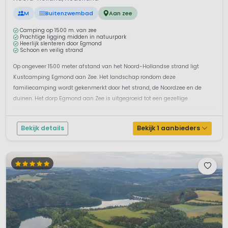
M
Buitenzwembad
Aan zee
Camping op 1500 m. van zee
Prachtige ligging midden in natuurpark
Heerlijk slenteren door Egmond
Schoon en veilig strand
Op ongeveer 1500 meter afstand van het Noord-Hollandse strand ligt
Kustcamping Egmond aan Zee. Het landschap rondom deze
familiecamping wordt gekenmerkt door het strand, de Noordzee en de
duinen. Het dorp Egmond aan Zee is uitgegroeid tot een gezellige
badplaats met veel vertier voor jong en oud. Heerlijk wandelen en winkelen
en ondertussen lekker ...
Bekijk details
Bekijk 1 aanbieders