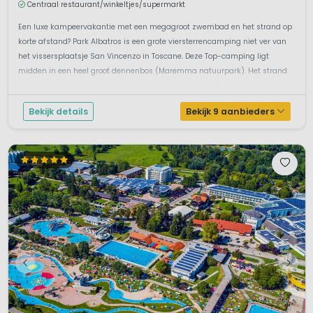
Centraal restaurant/winkeltjes/supermarkt
Een luxe kampeervakantie met een megagroot zwembad en het strand op
korte afstand? Park Albatros is een grote viersterrencamping niet ver van
het vissersplaatsje San Vincenzo in Toscane. Deze Top-camping ligt
midden in een heel groot dennenbos (Maremma natuurpark). Het strand
bereik je via de weg en een stukje door het bos. Een vakantie met kindere...
Bekijk details
Bekijk 9 aanbieders