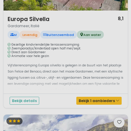
1 / 12
Europa Silvella
8,1
Gardameer, Italië
M
Levendig
Buitenzwembad
Aan water
Gezellige kindvriendelijke terrassencamping
Zwemparadijs/kinderbad open half mei/sept.
Direct aan Gardameer
Animatie voor hele gezin
Vijfsterrencamping Europa silvella is gelegen in de buurt van het plaatsje
San Felice del Benaco, direct aan het mooie Gardameer, met een idyllische
ligging tussen o.a. citrus-, olijf- en vijgenbomen. Deze terrassencamping is
een levendige camping met veel mogelijkheden om een fijne vakantie te
vieren. Het kleine centrum van San Felice ligt op onge...
Bekijk details
Bekijk 1 aanbieders