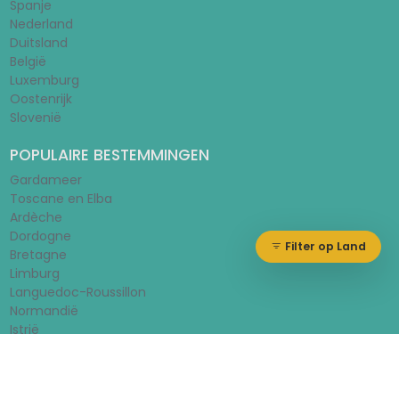
Spanje
Nederland
Duitsland
België
Luxemburg
Oostenrijk
Slovenië
POPULAIRE BESTEMMINGEN
Gardameer
Toscane en Elba
Ardèche
Dordogne
Filter op Land
Bretagne
Limburg
Languedoc-Roussillon
Normandië
Istrië
© 2026 - Huurtent.nl