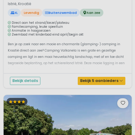
Istrië, Kroatië
XL
Levendig
Buitenzwembad
Aan zee
Direct aan het strand/kiezel/plateau
Familiecamping, leuke speeltuin
Animatie in hoogseizoen
Zwembad met kinderbad eind april/begin okt
Ben je op zoek naar een mooie en charmante (glamping-) camping in
Kroatië direct aan zee? Camping Valkanela is een grote en gezellige
camping en ligt in een mooi heuvelachtig landschap, met af en toe dicht
begroeide beplanting, op het schiereiland Istrië. Deze mooie ligging in een
fantastische baai tussen de plaatsen Vrsar en Funtana is u...
Bekijk details
Bekijk 5 aanbieders