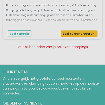
De mooi verzorgde en vernieuwde terrassencamping Val di Fiemme Easy
Camping bij het bergdorpje Bellamonte in Trentino (Dolomieten), ligt op
1300 meter hoogte. De camping ligt aan de rand van Parco Naturale di
Paneveggio en het ‘Violenbos’, tussen de roze tinten van de Dolomieten en
het donkere rood van de Lagorai- rotsen. Rond de campin...
Bekijk details
Bekijk 2 aanbieders
Fout bij het laden van je bekeken campings.
Pagina 1
Pagina 2
Pagina 3
Pagina 4
Pagina 5
Pagina 6
Pagina 7
HUURTENT.NL
Vind en vergelijk het grootste aanbod huurtenten,
stacaravans en glamping-accommodaties op de mooiste
campings in Europa. Betrouwbaar boeken direct bij de
aanbieder.
GIDSEN & INSPIRATIE