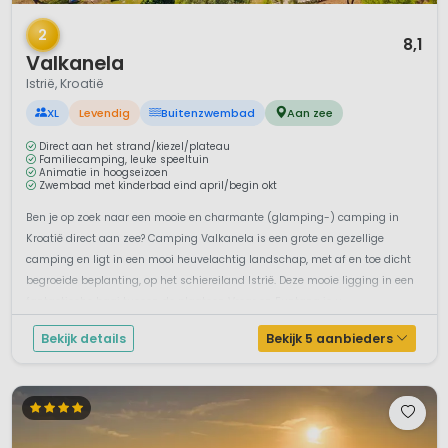
1 / 12
2
8,1
Valkanela
Istrië, Kroatië
XL
Levendig
Buitenzwembad
Aan zee
Direct aan het strand/kiezel/plateau
Familiecamping, leuke speeltuin
Animatie in hoogseizoen
Zwembad met kinderbad eind april/begin okt
Ben je op zoek naar een mooie en charmante (glamping-) camping in
Kroatië direct aan zee? Camping Valkanela is een grote en gezellige
camping en ligt in een mooi heuvelachtig landschap, met af en toe dicht
begroeide beplanting, op het schiereiland Istrië. Deze mooie ligging in een
fantastische baai tussen de plaatsen Vrsar en Funtana is u...
Bekijk details
Bekijk 5 aanbieders