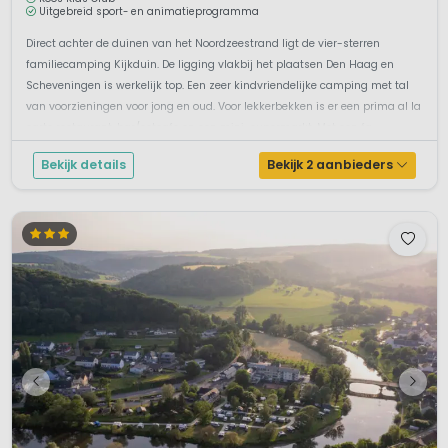
Uitgebreid sport- en animatieprogramma
Direct achter de duinen van het Noordzeestrand ligt de vier-sterren
familiecamping Kijkduin. De ligging vlakbij het plaatsen Den Haag en
Scheveningen is werkelijk top. Een zeer kindvriendelijke camping met tal
van voorzieningen voor jong en oud. Voor lekkerbekken is er een prima al la
carte restaurant, bar/eetcafe en een mini-supermarkt. Met een fa...
Bekijk details
Bekijk 2 aanbieders