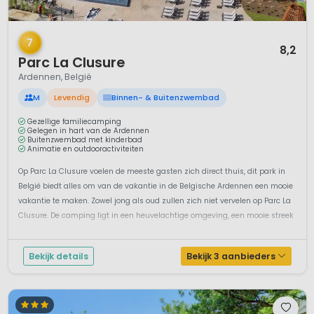
1 / 12
7
8,2
Parc La Clusure
Ardennen, België
M
Levendig
Binnen- & Buitenzwembad
Gezellige familiecamping
Gelegen in hart van de Ardennen
Buitenzwembad met kinderbad
Animatie en outdooractiviteiten
Op Parc La Clusure voelen de meeste gasten zich direct thuis, dit park in
België biedt alles om van de vakantie in de Belgische Ardennen een mooie
vakantie te maken. Zowel jong als oud zullen zich niet vervelen op Parc La
Clusure. De camping ligt in een heuvelachtige omgeving, een mooie streek
waar je in de directe omgeving de leuke dorpjes, S...
Bekijk details
Bekijk 3 aanbieders