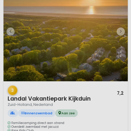
1 / 12
3
7,2
Landal Vakantiepark Kijkduin
Zuid-Holland, Nederland
L
Binnenzwembad
Aan zee
Familiecamping direct aan strand
Overdekt zwembad met jacuzzi
Koos Kids Club