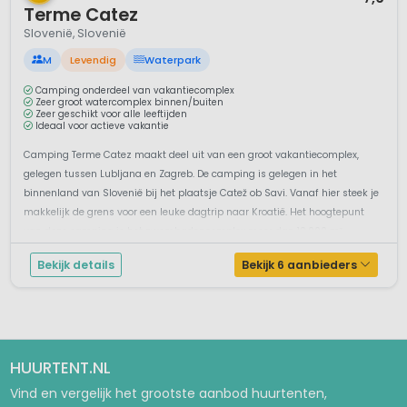
Terme Catez
Slovenië, Slovenië
M
Levendig
Waterpark
Camping onderdeel van vakantiecomplex
Zeer groot watercomplex binnen/buiten
Zeer geschikt voor alle leeftijden
Ideaal voor actieve vakantie
Camping Terme Catez maakt deel uit van een groot vakantiecomplex,
gelegen tussen Lubljana en Zagreb. De camping is gelegen in het
binnenland van Slovenië bij het plaatsje Catež ob Savi. Vanaf hier steek je
makkelijk de grens voor een leuke dagtrip naar Kroatië. Het hoogtepunt
van deze camping is het zwembadencomplex meer dan 10.000 m²...
Bekijk details
Bekijk 6 aanbieders
HUURTENT.NL
Vind en vergelijk het grootste aanbod huurtenten,