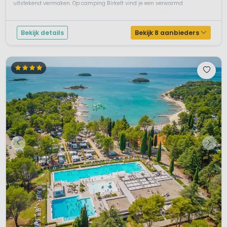
uitstekend vermaken. Op camping Birkelt vind je een verwarmd
binnenbad, heerlijk bij minder mooi weer. Het dak van dit binnenbad kan
ti...
Bekijk details
Bekijk 8 aanbieders