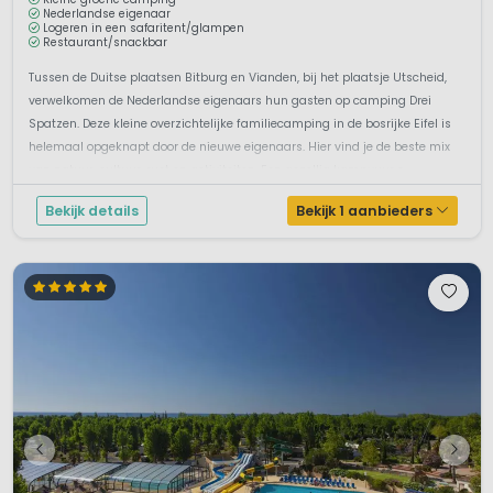
Nederlandse eigenaar
Logeren in een safaritent/glampen
Restaurant/snackbar
Tussen de Duitse plaatsen Bitburg en Vianden, bij het plaatsje Utscheid,
verwelkomen de Nederlandse eigenaars hun gasten op camping Drei
Spatzen. Deze kleine overzichtelijke familiecamping in de bosrijke Eifel is
helemaal opgeknapt door de nieuwe eigenaars. Hier vind je de beste mix
van natuur, cultuur, rust en activiteiten. Een gezellig kampvuur e...
Bekijk details
Bekijk 1 aanbieders