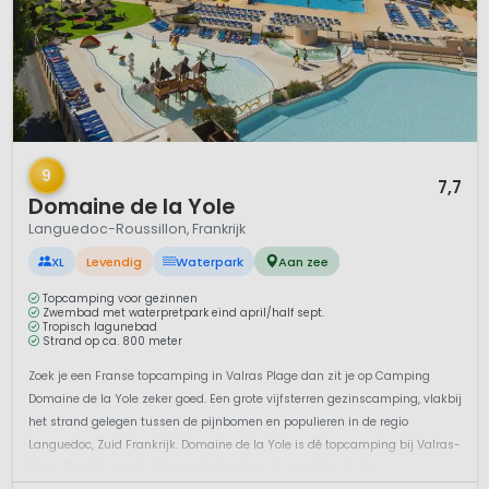
1 / 12
9
7,7
Domaine de la Yole
Languedoc-Roussillon, Frankrijk
XL
Levendig
Waterpark
Aan zee
Topcamping voor gezinnen
Zwembad met waterpretpark eind april/half sept.
Tropisch lagunebad
Strand op ca. 800 meter
Zoek je een Franse topcamping in Valras Plage dan zit je op Camping
Domaine de la Yole zeker goed. Een grote vijfsterren gezinscamping, vlakbij
het strand gelegen tussen de pijnbomen en populieren in de regio
Languedoc, Zuid Frankrijk. Domaine de la Yole is dé topcamping bij Valras-
Plage. Geniet van de witte zandstranden, de gezellige drukte...