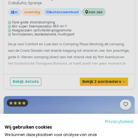
Cataluña, Spanje
XL
Levendig
Buitenzwembad
Aan zee
Fijne grote strandcamping
Een super Zwemparadijs 450 m² !!
Hoogseizoen: activiteitenprogramma
Tennisbanen, baskebalveld, multisport
Ga je voor Comfort en Luxe dan is Camping Playa Montroig dé camping
aan de Costa Dorada met directe toegang tot strand en zee. Een prachtige,
grote 5-Sterren camping direct aan het strand vlak bij Port Aventura en
het fantastische Tarragona Romana. Je hoeft jezelf hier geen moment te
vervelen. Op Playa Montroig kun je heerlijk ontspannen en ...
Bekijk details
Bekijk 2 aanbieders
Privacybeleid
Wij gebruiken cookies
We kunnen deze plaatsen voor analyse van onze