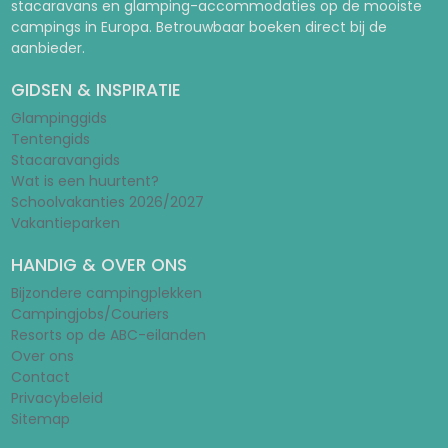
stacaravans en glamping-accommodaties op de mooiste
campings in Europa. Betrouwbaar boeken direct bij de
aanbieder.
GIDSEN & INSPIRATIE
Glampinggids
Tentengids
Stacaravangids
Wat is een huurtent?
Schoolvakanties 2026/2027
Vakantieparken
HANDIG & OVER ONS
Bijzondere campingplekken
Campingjobs/Couriers
Resorts op de ABC-eilanden
Over ons
Contact
Privacybeleid
Sitemap