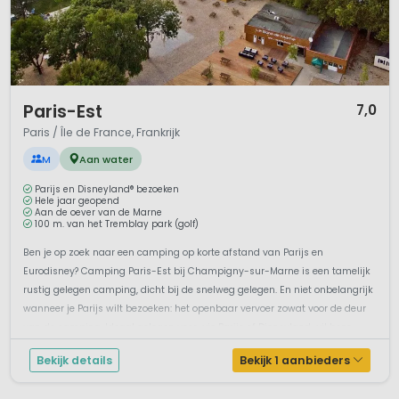
1 / 12
Paris-Est
7,0
Paris / Île de France, Frankrijk
M
Aan water
Parijs en Disneyland® bezoeken
Hele jaar geopend
Aan de oever van de Marne
100 m. van het Tremblay park (golf)
Ben je op zoek naar een camping op korte afstand van Parijs en
Eurodisney? Camping Paris-Est bij Champigny-sur-Marne is een tamelijk
rustig gelegen camping, dicht bij de snelweg gelegen. En niet onbelangrijk
wanneer je Parijs wilt bezoeken: het openbaar vervoer zowat voor de deur
van de camping. Ideaal gelegen voor wie Parijs of Disneyland wil bezo...
Bekijk details
Bekijk 1 aanbieders