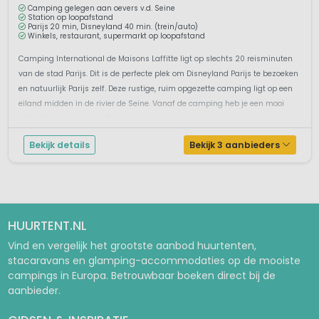
Camping gelegen aan oevers v.d. Seine
Station op loopafstand
Parijs 20 min, Disneyland 40 min. (trein/auto)
Winkels, restaurant, supermarkt op loopafstand
Camping International de Maisons Laffitte ligt op slechts 20 reisminuten
van de stad Parijs. Dit is de perfecte plek om Disneyland Parijs te bezoeken
en natuurlijk Parijs zelf. Deze rustige, ruim opgezette camping ligt op een
eiland midden in de rivier de Seine. Vanaf de camping heb je een mooi
uitzicht over het water. Kom je na een bezoek aan de v...
Bekijk details
Bekijk 3 aanbieders
HUURTENT.NL
Vind en vergelijk het grootste aanbod huurtenten,
stacaravans en glamping-accommodaties op de mooiste
campings in Europa. Betrouwbaar boeken direct bij de
aanbieder.