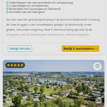
Vakantiepark met veel activiteiten én ontspanning
beeldentuin is een aanrader!
2 zwembaden én recreatiemeer
De Zwarte Cross in Gelderland plaatsvindt? Dit
Binnenbad met sauna/jacuzzi (wellness)
Animatie voor het hele gezin
driedaagse muziekfestival trekt elk jaar ruim 200.000
bezoekers. Hiermee is de Zwarte Cross het drukst
Op zoek naar een glampingcamping in de provincie Gelderland? Camping
bezochte festival van Nederland.
De Twee Bruggen is een recreatiepark gelegen bij Winterswijk, in een
groene, natuurlijke omgeving. Deze 5 sterrencamping ligt vlak bij de
Slingeplas, een 30 hectare groot recreatieplas, met een langzaam
aflopend strand, waar ook de kleintjes veilig kunnen spelen. Voor de
kleintjes...
Bekijk details
Bekijk 5 aanbieders