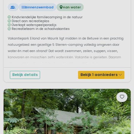
L
Binnenzwembad
Aan water
Kindvriendelijke familiecamping in de natuur
Direct aan recreatieplas
Overkapt waterspeelparadijs
Recreatieteam in de schoolvakanties
Vakantiepark Eiland van Maurik ligt midden in de Betuwe in een prachtig
natuurgebied: een gezellige 5 Sterren-camping volledig omgeven door
water én met een strand! Dat wordt zwemmen, zeilen, suppen, vissen,
kanovaren en misschien zelfs waterskiën. Vakantie is genieten. Daarom
zijn er op Vakantiepark Eiland van Maurik verschillende hor...
Bekijk details
Bekijk 1 aanbieders