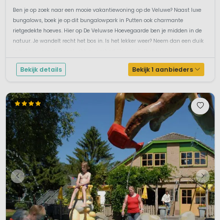
Ben je op zoek naar een mooie vakantiewoning op de Veluwe? Naast luxe
bungalows, boek je op dit bungalowpark in Putten ook charmante
rietgedekte hoeves. Hier op De Veluwse Hoevegaarde ben je midden in de
natuur. Je wandelt recht het bos in. Is het lekker weer? Neem dan een duik
in het verwarmde openlucht-zwembad. Voor de liefhebbers is er een visvi...
Bekijk details
Bekijk 1 aanbieders