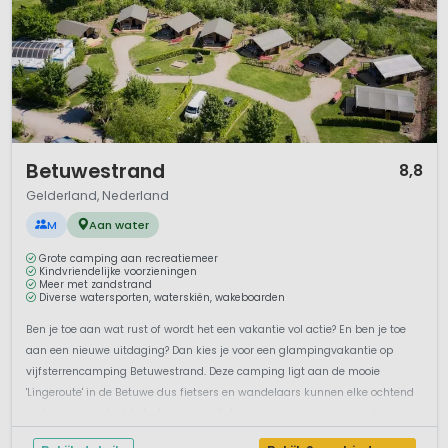
1 / 12
Betuwestrand
8,8
Gelderland, Nederland
M
Aan water
Grote camping aan recreatiemeer
Kindvriendelijke voorzieningen
Meer met zandstrand
Diverse watersporten, waterskiën, wakeboarden
Ben je toe aan wat rust of wordt het een vakantie vol actie? En ben je toe
aan een nieuwe uitdaging? Dan kies je voor een glampingvakantie op
vijfsterrencamping Betuwestrand. Deze camping ligt aan de mooie
'Lingeroute' in de Betuwe dus fietsers en wandelaars kunnen elke ochtend
met een mooie tocht starten. Verder ligt de camping aan een groot recre...