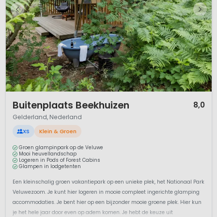
1 / 12
Buitenplaats Beekhuizen
8,0
Gelderland, Nederland
XS
Klein & Groen
Groen glampinpark op de Veluwe
Mooi heuvellandschap
Logeren in Pods of Forest Cabins
Glampen in lodgetenten
Een kleinschalig groen vakantiepark op een unieke plek, het Nationaal Park
Veluwezoom. Je kunt hier logeren in mooie compleet ingerichte glamping
accommodaties. Je bent hier op een bijzonder mooie groene plek. Hier kun
je het hele jaar door even op adem komen. Je hebt de keuze uit