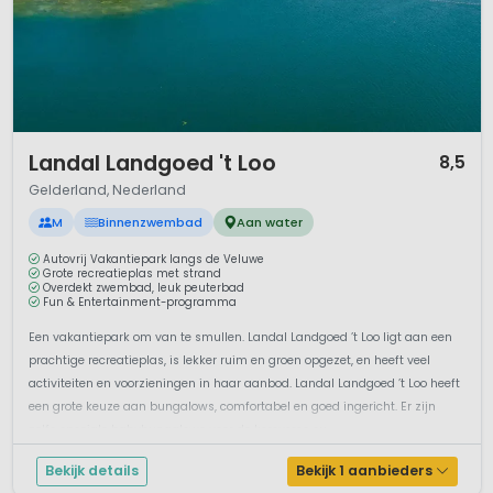
1 / 12
Landal Landgoed 't Loo
8,5
Gelderland, Nederland
M
Binnenzwembad
Aan water
Autovrij Vakantiepark langs de Veluwe
Grote recreatieplas met strand
Overdekt zwembad, leuk peuterbad
Fun & Entertainment-programma
Een vakantiepark om van te smullen. Landal Landgoed ’t Loo ligt aan een
prachtige recreatieplas, is lekker ruim en groen opgezet, en heeft veel
activiteiten en voorzieningen in haar aanbod. Landal Landgoed ’t Loo heeft
een grote keuze aan bungalows, comfortabel en goed ingericht. Er zijn
zelfs speciale babybungalows voor de kersverse ou...
Bekijk details
Bekijk 1 aanbieders