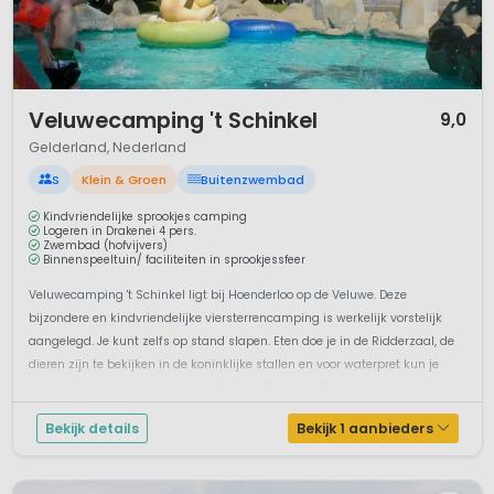
1 / 12
Veluwecamping 't Schinkel
9,0
Gelderland, Nederland
S
Klein & Groen
Buitenzwembad
Kindvriendelijke sprookjes camping
Logeren in Drakenei 4 pers.
Zwembad (hofvijvers)
Binnenspeeltuin/ faciliteiten in sprookjessfeer
Veluwecamping 't Schinkel ligt bij Hoenderloo op de Veluwe. Deze
bijzondere en kindvriendelijke viersterrencamping is werkelijk vorstelijk
aangelegd. Je kunt zelfs op stand slapen. Eten doe je in de Ridderzaal, de
dieren zijn te bekijken in de koninklijke stallen en voor waterpret kun je
terecht in de hofvijvers: de zwembaden. Camping Schinkel is e...
Bekijk details
Bekijk 1 aanbieders