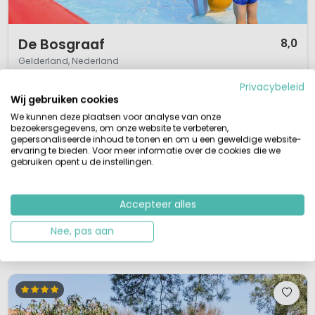
1 / 12
De Bosgraaf
8,0
Gelderland, Nederland
M
Buitenzwembad
Privacybeleid
Wij gebruiken cookies
Fijne comfortcamping met glamping
Aan de rand van de Veluwe
We kunnen deze plaatsen voor analyse van onze
Verwarmd openlucht zwembad
bezoekersgegevens, om onze website te verbeteren,
Tijdens schoolvakanties recreatieprogramma
gepersonaliseerde inhoud te tonen en om u een geweldige website-
ervaring te bieden. Voor meer informatie over de cookies die we
Ardoercamping de Bosgraaf betekent genieten van de immense vrijheid op
gebruiken opent u de instellingen.
de Veluwe. Op deze kindvriendelijke glampingcamping zijn de
voorzieningen allemaal goed verzorgd, met recht een viersterrencamping.
Ideaal voor kampeerders die prijs stellen op privacy en gastvrijheid. Daarbij
Accepteer alles
zijn alle plaatsen royaal. Ook kun je hier mooie accommodaties huren ...
Nee, pas aan
Bekijk details
Bekijk 1 aanbieders