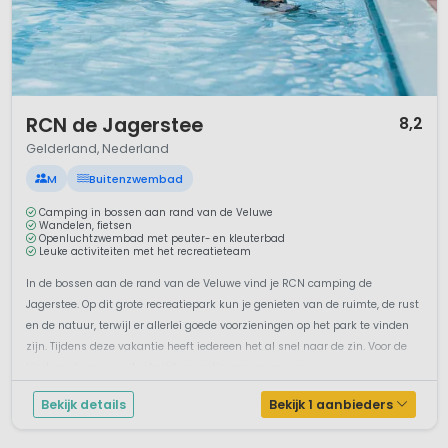
tientallen bedreigde planten- en diersoorten te ontdekken.
Voor zowel jong als oud worden in De Hoge Veluwe sportieve,
culturele en educatieve activiteiten georganiseerd. Pluspunt:
fietsen zijn gratis te leen in het park! 🚴
1 / 12
RCN de Jagerstee
8,2
Gelderland, Nederland
M
Buitenzwembad
Camping in bossen aan rand van de Veluwe
Wandelen, fietsen
Openluchtzwembad met peuter- en kleuterbad
Leuke activiteiten met het recreatieteam
In de bossen aan de rand van de Veluwe vind je RCN camping de
Jagerstee. Op dit grote recreatiepark kun je genieten van de ruimte, de rust
en de natuur, terwijl er allerlei goede voorzieningen op het park te vinden
zijn. Tijdens deze vakantie heeft iedereen het al snel naar de zin. Voor de
kinderen is er een uitgebreid recreatieprogramma en een ver...
Bekijk details
Bekijk 1 aanbieders
De cultuur van Gelderland snuiven en
ruiken