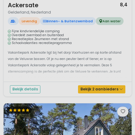
Ackersate
8,4
Gelderland, Nederland
L
Levendig
Binnen- & Buitenzwembad
Aan water
Fijne kindvriendelijke camping
Overdekt zwembad en buitenbad
Recreatieplas Zeumeren met strand
Schoolvakanties recreatieprogramma
Vakantiepark Ackersate ligt bij het dorp Voorhuizen en op korte afstand
van de Veluwse bossen. Of je nu een peuter bent of tiener, er is op
Vakantiepark Ackersate volop gelegenheid je te vermaken. Deze 5
sterrencamping is de perfecte plek om de Veluwe te verkennen. Je kunt
natuurlijk ook actief bezig zijn op de camping. Wat dacht je van zwemmen
in ...
Bekijk details
Bekijk 2 aanbieders