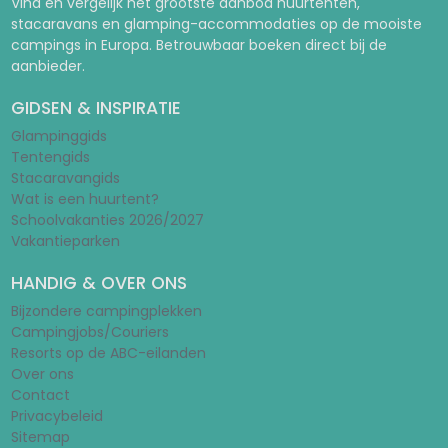
Vind en vergelijk het grootste aanbod huurtenten,
stacaravans en glamping-accommodaties op de mooiste
campings in Europa. Betrouwbaar boeken direct bij de
aanbieder.
GIDSEN & INSPIRATIE
Glampinggids
Tentengids
Stacaravangids
Wat is een huurtent?
Schoolvakanties 2026/2027
Vakantieparken
HANDIG & OVER ONS
Bijzondere campingplekken
Campingjobs/Couriers
Resorts op de ABC-eilanden
Over ons
Contact
Privacybeleid
Sitemap