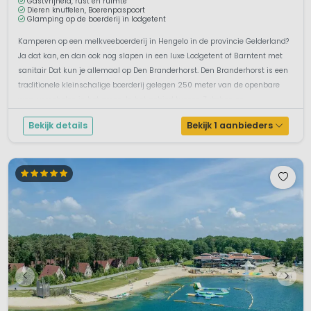
Gastvrijheid, rust en ruimte
Dieren knuffelen, Boerenpaspoort
Glamping op de boerderij in lodgetent
Kamperen op een melkveeboerderij in Hengelo in de provincie Gelderland?
Ja dat kan, en dan ook nog slapen in een luxe Lodgetent of Barntent met
sanitair Dat kun je allemaal op Den Branderhorst. Den Branderhorst is een
traditionele kleinschalige boerderij gelegen 250 meter van de openbare
weg, verscholen in het groen. In het gebied tussen Zutphen en...
Bekijk details
Bekijk 1 aanbieders