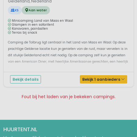
Gelderland, Nederland
XS
Aan water
Minicamping Land van Maas en Waal
Glampen in een safaritent
Kanovaren, painballen
Terras bij snack
Camping de Tolbrug ligt centraal in het Land van Maas en Waal. Op deze
prachtige Gelderse locatie kun je genieten van de rust, maar vervelen is in
dit stukje Gelderland echt niet nodig. Op de camping zelf kun je genieten
van een American Diner, met heerlijke Amerikaanse gerechten, een heerlijk
terras om een even een speciaal biertje te drinken en...
Bekijk details
Bekijk 1 aanbieders
Fout bij het laden van je bekeken campings.
Pagina 1
Pagina 2
Pagina 3
Pagina 4
Pagina 5
HUURTENT.NL