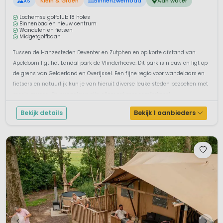
XS
Klein & Groen
Binnenzwembad
Aan water
Lochemse golfclub 18 holes
Binnenbad en nieuw centrum
Wandelen en fietsen
Midgetgolfbaan
Tussen de Hanzesteden Deventer en Zutphen en op korte afstand van
Apeldoorn ligt het Landal park de Vlinderhoeve. Dit park is nieuw en ligt op
de grens van Gelderland en Overijssel. Een fijne regio voor wandelaars en
fietsers en natuurlijk kun je van hieruit diverse leuke steden bezoeken met
mooie musea. De bungalows zijn allemaal zeer comfortabel ...
Bekijk details
Bekijk 1 aanbieders