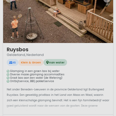
1 / 12
Ruysbos
Gelderland, Nederland
XS
Klein & Groen
Aan water
Glamping in een groen bos bij water
Diverse mooie glamping accommodties
Groot bos aan een water (de Wetering)
Ontbijtservice, BBQ pakketservice
Net onder Beneden-Leeuwen in de provincie Gelderland ligt Buitengoed
Ruysbos. Een geweldig privébos in het Land van Maas en Waal, waarin
zich een kleinschalige glamping bevindt. Het is een fijn familiebedrijf waar
goed geluisterd wordt naar de wensen van de gasten. Deze groene
glamping heeft diverse mooie accommodaties, zoals het sfeervol in...