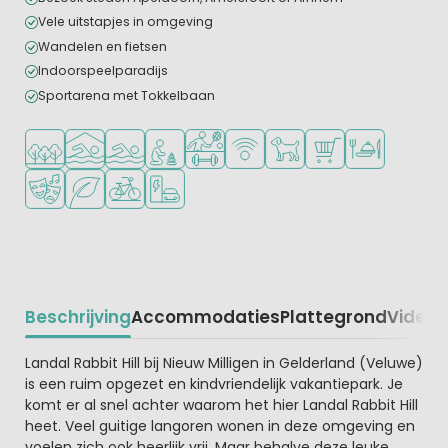
Vele uitstapjes in omgeving
Wandelen en fietsen
Indoorspeelparadijs
Sportarena met Tokkelbaan
Ligt in een bosrijke omgeving
Overdekt zwembad
Openlucht zwembad
Aanbevolen voor jonge kinderen
Veel mogelijkheden om te sporten
WiFi beschikbaar
Huisdieren toegestaan
Campingwinkel/Sup
Restaurant of p
Animatieprogramma
Groene ligging
Fietsverhuur
Laadpaal elektrische auto
Beschrijving
Accommodaties
Plattegrond
Video
K
Beschrijving
Landal Rabbit Hill bij Nieuw Milligen in Gelderland (Veluwe)
is een ruim opgezet en kindvriendelijk vakantiepark. Je
komt er al snel achter waarom het hier Landal Rabbit Hill
heet. Veel guitige langoren wonen in deze omgeving en
voelen zich ook heerlijk vrij. Maar behalve deze leuke