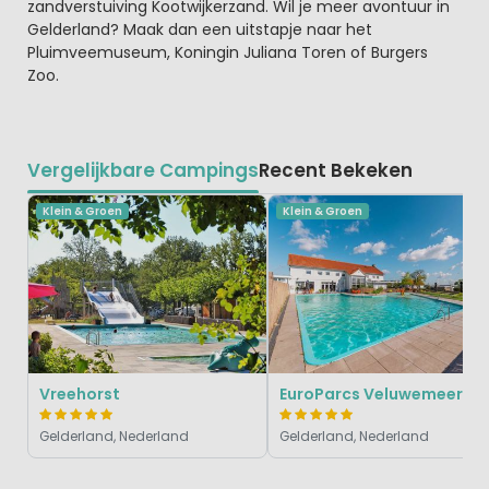
zandverstuiving Kootwijkerzand. Wil je meer avontuur in
Gelderland? Maak dan een uitstapje naar het
Pluimveemuseum, Koningin Juliana Toren of Burgers
Zoo.
Vergelijkbare Campings
Recent Bekeken
Klein & Groen
Klein & Groen
Vreehorst
EuroParcs Veluwemeer
Gelderland, Nederland
Gelderland, Nederland