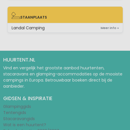
STAANPLAATS
STAANPLAATS
Landal Camping
Meer info »
HUURTENT.NL
Vind en vergelijk het grootste aanbod huurtenten,
stacaravans en glamping-accommodaties op de mooiste
campings in Europa. Betrouwbaar boeken direct bij de
aanbieder.
GIDSEN & INSPIRATIE
Glampinggids
Tentengids
Stacaravangids
Wat is een huurtent?