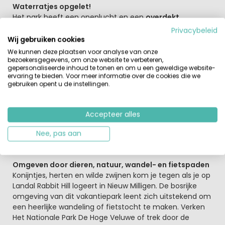
Waterratjes opgelet!
Het park heeft een openlucht en een
overdekt
zwembad
met waterattracties. Tegen betaling is er een
Privacybeleid
tennisbaan, sauna, stoombad, zonnebanken,
Wij gebruiken cookies
bowlingbanen, minigolfbaan, wasserette, filmverhuur en
We kunnen deze plaatsen voor analyse van onze
verhuur van o.a. fietsen. Verder is er een
vernieuwd
bezoekersgegevens, om onze website te verbeteren,
gepersonaliseerde inhoud te tonen en om u een geweldige website-
indoorspeelparadijs
aanwezig op Landal Rabbit Hill.
ervaring te bieden. Voor meer informatie over de cookies die we
Tijdens de schoolvakanties worden er regelmatig leuke
gebruiken opent u de instellingen.
activiteiten door het Fun en Entertainment team
georganiseerd. En mocht je trek hebben na een heerlijke
dag buiten, dan kun je het restaurant De Brasserie
Accepteer alles
bezoeken. En je kunt voor een snelle hap ook terecht bij
de snackbar. Een verblijf op Landal Rabbit Hill betekent
Nee, pas aan
volop genieten en ontspannen.
Omgeven door dieren, natuur, wandel- en fietspaden
Konijntjes, herten en wilde zwijnen kom je tegen als je op
Landal Rabbit Hill logeert in Nieuw Milligen. De bosrijke
omgeving van dit vakantiepark leent zich uitstekend om
een heerlijke wandeling of fietstocht te maken. Verken
Het Nationale Park De Hoge Veluwe of trek door de