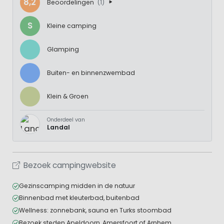
8,2
Beoordelingen
(1)
S
Kleine camping
Glamping
Buiten- en binnenzwembad
Klein & Groen
Onderdeel van
Landal
Bezoek campingwebsite
Gezinscamping midden in de natuur
Binnenbad met kleuterbad, buitenbad
Wellness: zonnebank, sauna en Turks stoombad
Bezoek steden Apeldoorn, Amersfoort of Arnhem