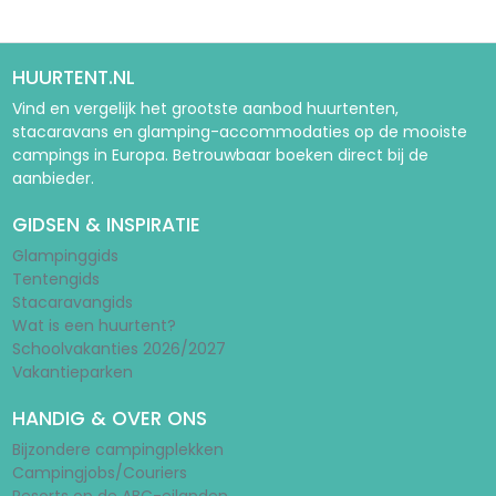
HUURTENT.NL
Vind en vergelijk het grootste aanbod huurtenten,
stacaravans en glamping-accommodaties op de mooiste
campings in Europa. Betrouwbaar boeken direct bij de
aanbieder.
GIDSEN & INSPIRATIE
Glampinggids
Tentengids
Stacaravangids
Wat is een huurtent?
Schoolvakanties 2026/2027
Vakantieparken
HANDIG & OVER ONS
Bijzondere campingplekken
Campingjobs/Couriers