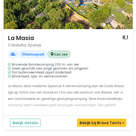
1 / 12
La Masia
8,1
Cataluña, Spanje
L
Waterpark
Aan zee
Bruisende familiecamping 200 m. van zee
Zowel geschikt voor jonge gezinnen als jongeren
Fijn buitenzwembad, apart kinderbad
Binnenbad, spa- en wellnesscenter
La Masia, deze moderne Spaanse 4 sterrencamping aan de Costa Brava
ligt op 300m van het strand en 1 km van het centrum van Blanes. Het is
een comfortabele en gezellige glampingcamping. Deze kindvriendelijke
camping heeft meerdere goed verzorgde voorzieningen. Een geliefd
vakantie-adres in Spanje waar gastvrijheid em gezelligheid voorop
staat.Kleute...
Bekijk details
Bekijk bij Brava Tents »