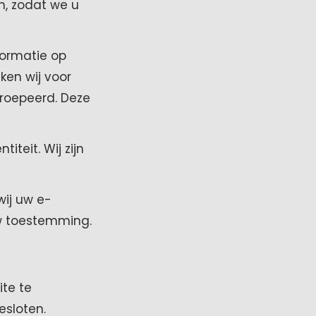
n, zodat we u
formatie op
ken wij voor
roepeerd. Deze
iteit. Wij zijn
wij uw e-
uw toestemming.
te te
esloten.