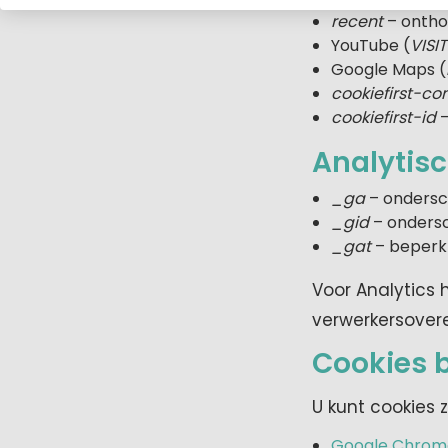
recent
– ontho
YouTube (
VISI
Google Maps (
cookiefirst-co
cookiefirst-id
–
Analytisc
_ga
– ondersch
_gid
– ondersc
_gat
– beperkt
Voor Analytics 
verwerkersover
Cookies b
U kunt cookies z
Google Chrom