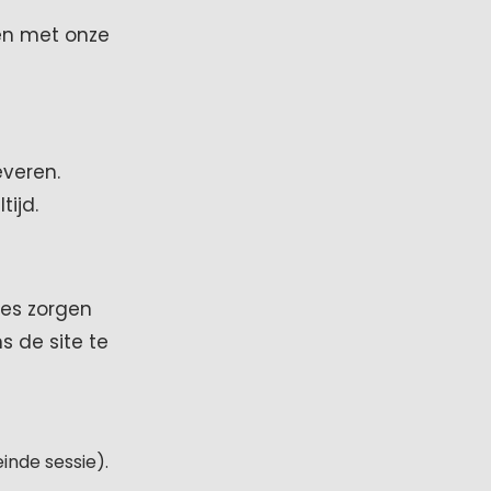
en met onze
everen.
ijd.
ies zorgen
s de site te
einde sessie).