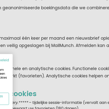
en geanonimiseerde boekingsdata die we combiner
n maximaal één keer per maand een nieuwsbrief opl
 veilig opgeslagen bij MailMunch. Afmelden kan alt
beleid
nctionele en analytische cookies. Functionele cook
 om
 een
ite werkt (favorieten). Analytische cookies helpen on
okies
le cookies
as
tiforgery.*****
– tijdelijke sessie-informatie (vervalt aan 
ings
– bewaart uw favorieten (180 dagen).