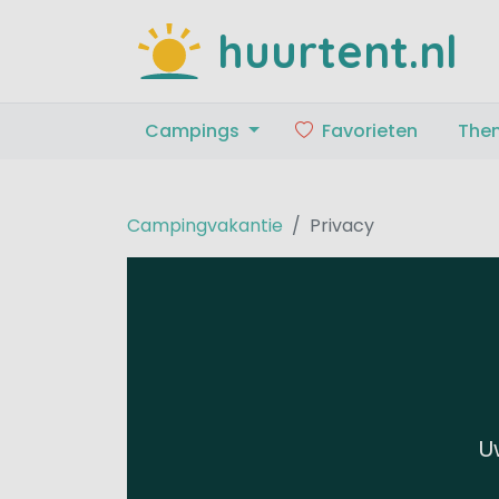
huurtent.nl
Campings
Favorieten
The
Campingvakantie
Privacy
U