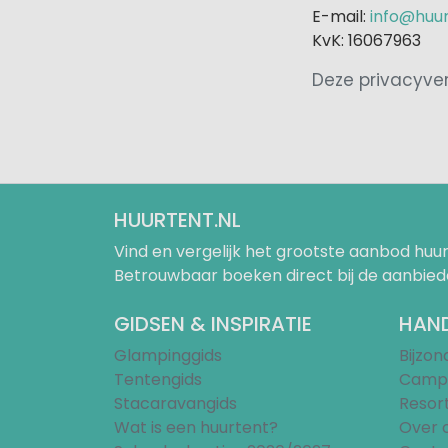
E-mail:
info@huur
KvK: 16067963
Deze privacyver
HUURTENT.NL
Vind en vergelijk het grootste aanbod h
Betrouwbaar boeken direct bij de aanbied
GIDSEN & INSPIRATIE
HAND
Glampinggids
Bijzo
Tentengids
Campi
Stacaravangids
Resor
Wat is een huurtent?
Over 