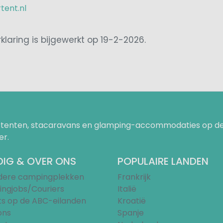
tent.nl
klaring is bijgewerkt op 19-2-2026.
uurtenten, stacaravans en glamping-accommodaties op de
er.
IG & OVER ONS
POPULAIRE LANDEN
ndere campingplekken
Frankrijk
ngjobs/Couriers
Italië
ts op de ABC-eilanden
Kroatië
ons
Spanje