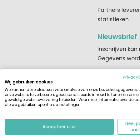
Partners lever
statistieken.
Nieuwsbrief
Inschrijven ka
Gegevens worden
Cookies
Privacy
Wij gebruiken cookies
We gebruiken fu
We kunnen deze plaatsen voor analyse van onze bezoekersgegevens,
onze website te verbeteren, gepersonaliseerde inhoud te tonen en om u
ervoor dat de s
geweldige website-ervaring te bieden. Voor meer informatie over de co
die we gebruiken opent u de instellingen.
verbeteren.
Functione
Nee, p
Accepteer alles
aan
.AspNetCore.An
favoriteCamp