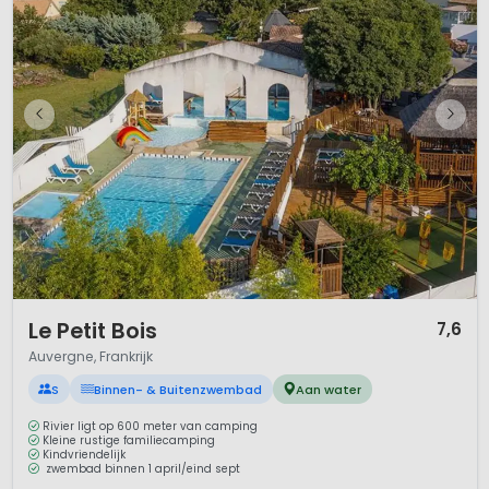
1 / 12
Le Petit Bois
7,6
Auvergne, Frankrijk
S
Binnen- & Buitenzwembad
Aan water
Rivier ligt op 600 meter van camping
Kleine rustige familiecamping
Kindvriendelijk
zwembad binnen 1 april/eind sept