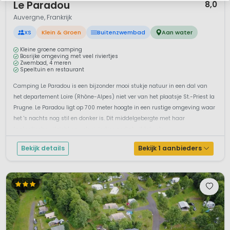
Le Paradou
8,0
Auvergne, Frankrijk
XS
Klein & Groen
Buitenzwembad
Aan water
Kleine groene camping
Bosrijke omgeving met veel riviertjes
Zwembad, 4 meren
Speeltuin en restaurant
Camping Le Paradou is een bijzonder mooi stukje natuur in een dal van
het departement Loire (Rhône-Alpes) niet ver van het plaatsje St.-Priest la
Prugne. Le Paradou ligt op 700 meter hoogte in een rustige omgeving waar
het 's nachts nog stil en donker is. Dit middelgebergte met haar
fantastische uitzicht en vele riviertjes nodigt uit tot vele...
Bekijk details
Bekijk 1 aanbieders