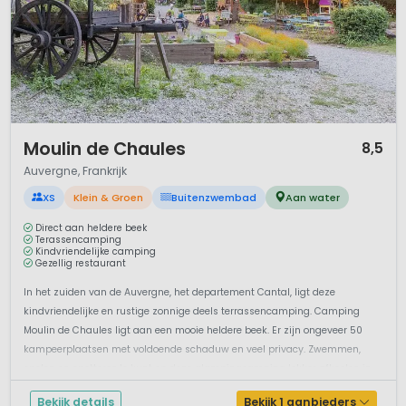
Wikipedia over de Auvergne
Frans bureau voor Toerisme in Nederland
1 / 12
Moulin de Chaules
8,5
Auvergne, Frankrijk
XS
Klein & Groen
Buitenzwembad
Aan water
Direct aan heldere beek
Terassencamping
Kindvriendelijke camping
Gezellig restaurant
In het zuiden van de Auvergne, het departement Cantal, ligt deze
kindvriendelijke en rustige zonnige deels terrassencamping. Camping
Moulin de Chaules ligt aan een mooie heldere beek. Er zijn ongeveer 50
kampeerplaatsen met voldoende schaduw en veel privacy. Zwemmen,
spelen en spetterenJe kunt op deze glampingcamping lekker afkoelen in
het zwe...
Bekijk details
Bekijk 1 aanbieders