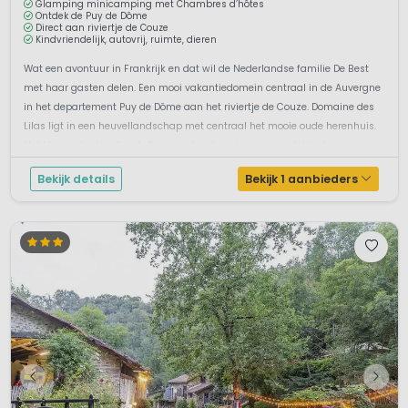
Dore. Zeker de moeite van een bezoek waard, als weldadige
Glamping minicamping met Chambres d’hôtes
Ontdek de Puy de Dôme
bron of als uniek natuurfenomeen.
Direct aan riviertje de Couze
Kindvriendelijk, autovrij, ruimte, dieren
Cultuur
Wat een avontuur in Frankrijk en dat wil de Nederlandse familie De Best
met haar gasten delen. Een mooi vakantiedomein centraal in de Auvergne
Het cultureel erfgoed in het gebied bestaat voornamelijk uit
in het departement Puy de Dôme aan het riviertje de Couze. Domaine des
kastelen en romaanse kerken. Op het gebied van
Lilas ligt in een heuvellandschap met centraal het mooie oude herenhuis.
(dans)muziek kent Auvergne een belangrijke en lange
Het kleine plaatsje Saint-German-Lembron is een vriendelijk dor...
muzikale traditie en overlevering. Ruime tijd zijn deze Franse
chansons mondeling overgeleverd.
Bekijk details
Bekijk 1 aanbieders
Op een van de vele festivals die in de zonnige maanden
worden georganiseerd kun je kennis maken met de
muziekstijl uit deze streek en genieten van de gezelligheid
en de lokale hapjes en drankjes. Bij streekproducten uit
Auvergne kun je denken aan lokale wijnen, planten- en
fruitlikeuren, honing en bekende Franse kwaliteitskazen als
Bleu d’Auvergne, Fourme d’Ambert, Salers en Saint-Nectare.
Belangrijke Links