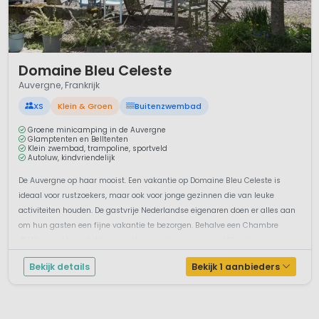
1 / 12
Domaine Bleu Celeste
Auvergne, Frankrijk
XS
Klein & Groen
Buitenzwembad
Groene minicamping in de Auvergne
Glamptenten en Belltenten
Klein zwembad, trampoline, sportveld
Autoluw, kindvriendelijk
De Auvergne op haar mooist. Een vakantie op Domaine Bleu Celeste is
ideaal voor rustzoekers, maar ook voor jonge gezinnen die van leuke
activiteiten houden. De gastvrije Nederlandse eigenaren doen er alles aan
om hun gasten een fijne vakantie te bezorgen. Behalve een Chambre
d'Hôtes vind je op het terrein ook een minicamping met 12 ruime
kampeerple...
Bekijk details
Bekijk 1 aanbieders