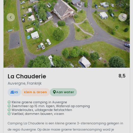
1 / 12
La Chauderie
8,5
Auvergne, Frankrijk
XS
Klein & Groen
Aan water
Kleine groene camping in Auvergne
Zwemmeer op 15 min. lopen, Waterval op camping
Wandelroutes, uitdagende fietstochten
Voetbal, dammen bouwen, vissen
Camping La Chauderie is een kleine groene 3-sterrencamping gelegen in
de regio Auvergne. Op deze mooie groene terrassencamping word je