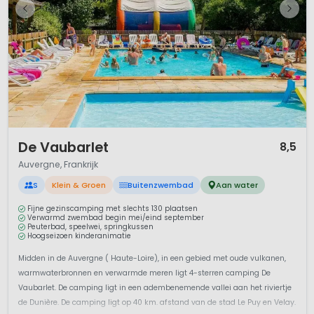
1 / 12
De Vaubarlet
8,5
Auvergne, Frankrijk
S
Klein & Groen
Buitenzwembad
Aan water
Fijne gezinscamping met slechts 130 plaatsen
Verwarmd zwembad begin mei/eind september
Peuterbad, speelwei, springkussen
Hoogseizoen kinderanimatie
Midden in de Auvergne ( Haute-Loire), in een gebied met oude vulkanen,
warmwaterbronnen en verwarmde meren ligt 4-sterren camping De
Vaubarlet. De camping ligt in een adembenemende vallei aan het riviertje
de Dunière. De camping ligt op 40 km. afstand van de stad Le Puy en Velay.