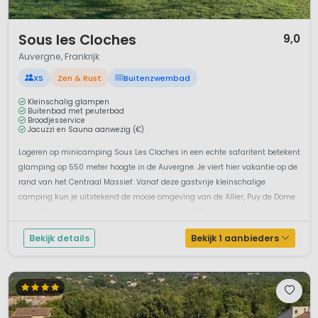
1 / 12
Sous les Cloches
9,0
Auvergne, Frankrijk
XS
Zen & Rust
Buitenzwembad
Kleinschalig glampen
Buitenbad met peuterbad
Broodjesservice
Jacuzzi en Sauna aanwezig (€)
Logeren op minicamping Sous Les Cloches in een echte safaritent betekent
glamping op 550 meter hoogte in de Auvergne. Je viert hier vakantie op de
rand van het Centraal Massief. Vanaf deze gastvrije kleinschalige
camping kun je uitstekend de mooie omgeving van de Allier, Puy de Dome
en de Creuse verkennen. Op de camping is er WIFI, broodjeservice e...
Bekijk details
Bekijk 1 aanbieders