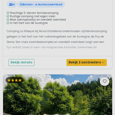
M
Binnen- & Buitenzwembad
Prachtige 5-sterren familiecamping
Rustige camping met eigen meer
Mooi zwemparadijs en overdekt zwembad
In het hart van de Auvergne
Camping La Ribeyre bij Murol.Uitstekend onderhouden vijfsterrencamping
gelegen in het hart van het vulkanengebied van de Auvergne, de Puy de
Dome. Een mooi zwembadcomplex en overdekt zwembad zorgt voor een
fijn verblijf zowel in voor- als hoogseizoen.Animatie, zwemmeer en
zwemparadijs Voor waterpret kun je terecht bij het privémeer met
zandstrand o...
Bekijk details
Bekijk 2 aanbieders