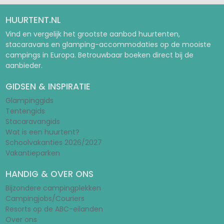
HUURTENT.NL
Vind en vergelijk het grootste aanbod huurtenten,
stacaravans en glamping-accommodaties op de mooiste
campings in Europa. Betrouwbaar boeken direct bij de
aanbieder.
GIDSEN & INSPIRATIE
Glampinggids
Tentengids
Stacaravangids
Wat is een huurtent?
Schoolvakanties 2026/2027
Vakantieparken
HANDIG & OVER ONS
Bijzondere campingplekken
Campingjobs/Couriers
Resorts op de ABC-eilanden
Over ons