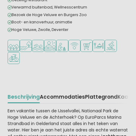
Verwarmd buitenbad, Wellnesscentrum
Bezoek de Hoge Veluwe en Burgers Zoo
Boot- en kanoverhuur, animatie
Hoge Veluwe, Zwolle, Deventer
Ligt in een bosrijke omgeving
Ligt bij het water
Openlucht zwembad
Wellnessfaciliteiten
Aanbevolen voor jonge kinderen
WiFi beschikbaar
Campingwinkel/Supermar
Restaurant of pizzer
Watersportfaci
Fietsverhuur
Beschrijving
Accommodaties
Plattegrond
Kaart
R
Beschrijving
Een vakantie tussen de IJsselvallei, Nationaal Park de
Hoge Veluwe en de Achterhoek? Op EuroParcs Marina
Strandbad in Gelderland staat alles in het teken van
water. Hier ben je aan het juiste adres als echte waterrat