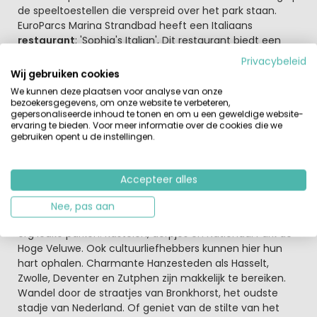
de speeltoestellen die verspreid over het park staan.
EuroParcs Marina Strandbad heeft een Italiaans
restaurant
; 'Sophia's Italian', Dit restaurant biedt een
echte beleving, en uiteraard worden hier heerlijke
Privacybeleid
Italiaanse gerechten bereid. Liever een kroketje
Wij gebruiken cookies
vanavond? Bij Snackbar 'Crazy Fries' kan je deze zeker
We kunnen deze plaatsen voor analyse van onze
halen!
bezoekersgegevens, om onze website te verbeteren,
gepersonaliseerde inhoud te tonen en om u een geweldige website-
ervaring te bieden. Voor meer informatie over de cookies die we
Ontdek de omgeving en geniet volop
gebruiken opent u de instellingen.
EuroParcs Marina Strandbad ligt vlak bij Nationaal Park de
Hoge Veluwe, door deze ligging is dit de ideale plek om
deze omgeving te verkennen. Echte aanrader is het
Accepteer alles
Kröller-Müller museum, als je ook maar enigszins van
kunst houdt moet je hier zijn geweest! Iets verder vindt
Nee, pas aan
je de Apenheul en Burgers Zoo. Met kleintjes erbij zijn dit
erg leuke parken. Kastelen, dorpjes en Nationaal Park de
Hoge Veluwe. Ook cultuurliefhebbers kunnen hier hun
hart ophalen. Charmante Hanzesteden als Hasselt,
Zwolle, Deventer en Zutphen zijn makkelijk te bereiken.
Wandel door de straatjes van Bronkhorst, het oudste
stadje van Nederland. Of geniet van de stilte van het