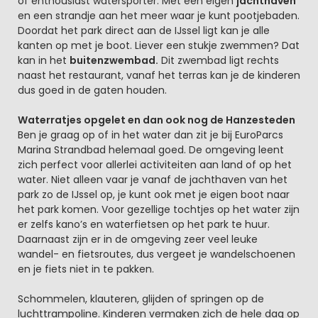
of enthousiast watersporter. Met een eigen
jachthaven
en een strandje aan het meer waar je kunt pootjebaden.
Doordat het park direct aan de IJssel ligt kan je alle
kanten op met je boot. Liever een stukje zwemmen? Dat
kan in het
buitenzwembad.
Dit zwembad ligt rechts
naast het restaurant, vanaf het terras kan je de kinderen
dus goed in de gaten houden.
Waterratjes opgelet en dan ook nog de Hanzesteden
Ben je graag op of in het water dan zit je bij EuroParcs
Marina Strandbad helemaal goed. De omgeving leent
zich perfect voor allerlei activiteiten aan land of op het
water. Niet alleen vaar je vanaf de jachthaven van het
park zo de IJssel op, je kunt ook met je eigen boot naar
het park komen. Voor gezellige tochtjes op het water zijn
er zelfs kano’s en waterfietsen op het park te huur.
Daarnaast zijn er in de omgeving zeer veel leuke
wandel- en fietsroutes, dus vergeet je wandelschoenen
en je fiets niet in te pakken.
Schommelen, klauteren, glijden of springen op de
luchttrampoline. Kinderen vermaken zich de hele dag op