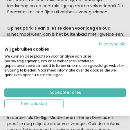
landschap en de centrale ligging maken vakantiepark De
Beemster tot een fijne uitvalsbasis voor gezinnen.
Op het park is van alles te doen voor jong en oud
Is het mooi weer, dan is het
buitenbad
met ligweide een
heerlijke plek om samen te genieten. Zit het weer even
Privacybeleid
niet mee, dan biedt het
binnenbad
uitkomst en kun je
Wij gebruiken cookies
ook ontspannen in
de wellness
. Kinderen vermaken zich
We kunnen deze plaatsen voor analyse van onze
in de speeltuin of bij de kinderboerderij, terwijl oudere
bezoekersgegevens, om onze website te verbeteren,
kinderen en ouders terechtkunnen op
de tennisbaan
of
gepersonaliseerde inhoud te tonen en om u een geweldige website-
ervaring te bieden. Voor meer informatie over de cookies die we
een van de sportvelden. Ook voor een hapje en drankje
gebruiken opent u de instellingen.
zit je goed in
het gezellige restaurant
. De omgeving
verkennen? Spring op de fiets, want er zijn volop mooie
routes.
Accepteer alles
Nee, pas aan
Rondom het vakantiepark kijk je uit over het weidse,
karakteristieke polderlandschap van De Beemster
In dorpen als De Rijp, Middenbeemster en Driehuizen
proef je nog altijd de sfeer van vroeger. Ook de molens
van de Schermer en historische plaatsen als Hoorn,