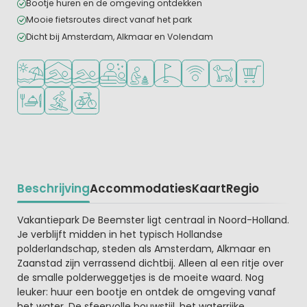
Bootje huren en de omgeving ontdekken
Mooie fietsroutes direct vanaf het park
Dicht bij Amsterdam, Alkmaar en Volendam
Ligt bij strand en zee
Overdekt zwembad
Openlucht zwembad
Wellnessfaciliteiten
Aanbevolen voor jonge kinderen
Golfbaan in de buurt
WiFi beschikbaar
Huisdieren toegesta
Campingwinke
Restaurant of pizzeria
Watersportfaciliteiten
Fietsverhuur
Beschrijving
Accommodaties
Kaart
Regio
Beschrijving
Vakantiepark De Beemster ligt centraal in Noord-Holland.
Je verblijft midden in het typisch Hollandse
polderlandschap, steden als Amsterdam, Alkmaar en
Zaanstad zijn verrassend dichtbij. Alleen al een ritje over
de smalle polderweggetjes is de moeite waard. Nog
leuker: huur een bootje en ontdek de omgeving vanaf
het water. De sfeervolle bouwstijl, het waterrijke