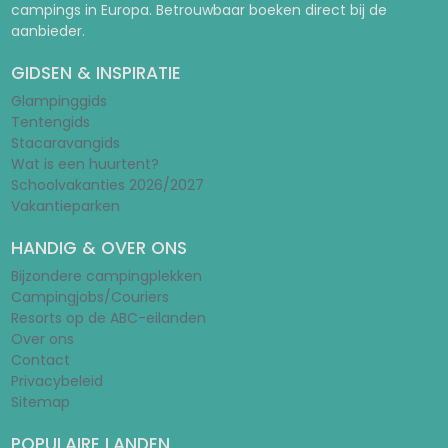
campings in Europa. Betrouwbaar boeken direct bij de
aanbieder.
GIDSEN & INSPIRATIE
Glampinggids
Tentengids
Stacaravangids
Wat is een huurtent?
Schoolvakanties 2026/2027
Vakantieparken
HANDIG & OVER ONS
Bijzondere campingplekken
Campingjobs/Couriers
Resorts op de ABC-eilanden
Over ons
Contact
Privacybeleid
Sitemap
POPULAIRE LANDEN