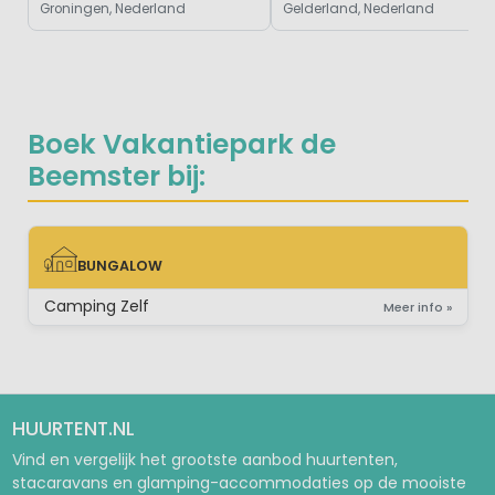
Groningen, Nederland
Gelderland, Nederland
Boek Vakantiepark de
Beemster bij:
BUNGALOW
BUNGALOW
Camping Zelf
Meer info »
HUURTENT.NL
Vind en vergelijk het grootste aanbod huurtenten,
stacaravans en glamping-accommodaties op de mooiste