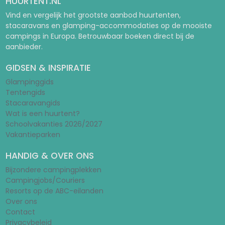
HUURTENT.NL
Vind en vergelijk het grootste aanbod huurtenten,
stacaravans en glamping-accommodaties op de mooiste
campings in Europa. Betrouwbaar boeken direct bij de
aanbieder.
GIDSEN & INSPIRATIE
Glampinggids
Tentengids
Stacaravangids
Wat is een huurtent?
Schoolvakanties 2026/2027
Vakantieparken
HANDIG & OVER ONS
Bijzondere campingplekken
Campingjobs/Couriers
Resorts op de ABC-eilanden
Over ons
Contact
Privacybeleid