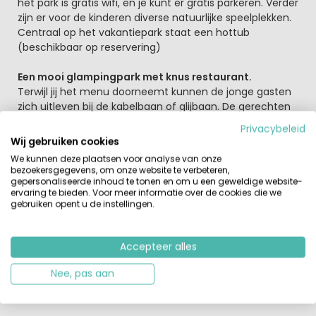
het park is gratis wifi, en je kunt er gratis parkeren. Verder
zijn er voor de kinderen diverse natuurlijke speelplekken.
Centraal op het vakantiepark staat een hottub
(beschikbaar op reservering)
Een mooi glampingpark met knus restaurant.
Terwijl jij het menu doorneemt kunnen de jonge gasten
zich uitleven bij de kabelbaan of glijbaan. De gerechten
zijn eerlijk, vers en puur en vaak vind je er
Privacybeleid
streekproducten tussen. In schoolvakanties en de zomer
Wij gebruiken cookies
is het restaurant 7 dagen per week geopend. Ga je
We kunnen deze plaatsen voor analyse van onze
wandelend of fietsend Het Nationaal Park de Veluwe
bezoekersgegevens, om onze website te verbeteren,
ontdekken dan kun je bij het restaurant een goed
gepersonaliseerde inhoud te tonen en om u een geweldige website-
ervaring te bieden. Voor meer informatie over de cookies die we
gevulde picknicktas bestellen. Verder kun je bij de
gebruiken opent u de instellingen.
receptie fietsen huren of je eigen elektrische fiets
opladen. De kinderen kunnen zich uitleven op het park
zelf. Natuurlijk is een bezoek aan Dierentuin Burgers Zoo
Accepteer alles
een leuke dagtrip met kinderen. Op het park zijn
aangelijnde honden welkom (zie parkregels) in
Nee, pas aan
Lodgetenten en Forest Cabins.