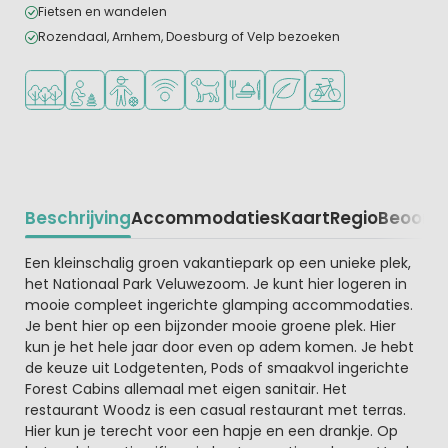
Fietsen en wandelen
Rozendaal, Arnhem, Doesburg of Velp bezoeken
Ligt in een bosrijke omgeving
Aanbevolen voor jonge kinderen
Aanbevolen voor tieners
WiFi beschikbaar
Huisdieren toegestaan
Restaurant of pizzeria
Groene ligging
Fietsverhuur
Beschrijving
Accommodaties
Kaart
Regio
Beoorde
Beschrijving
Een kleinschalig groen vakantiepark op een unieke plek,
het Nationaal Park Veluwezoom. Je kunt hier logeren in
mooie compleet ingerichte glamping accommodaties.
Je bent hier op een bijzonder mooie groene plek. Hier
kun je het hele jaar door even op adem komen. Je hebt
de keuze uit Lodgetenten, Pods of smaakvol ingerichte
Forest Cabins allemaal met eigen sanitair. Het
restaurant Woodz is een casual restaurant met terras.
Hier kun je terecht voor een hapje en een drankje. Op