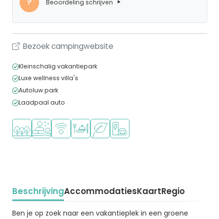
?
Beoordeling schrijven
Bezoek campingwebsite
Kleinschalig vakantiepark
Luxe wellness villa's
Autoluw park
Laadpaal auto
Ligt in een bosrijke omgeving
Wellnessfaciliteiten
WiFi beschikbaar
Restaurant of pizzeria
Groene ligging
Laadpaal elektrische auto
Beschrijving
Accommodaties
Kaart
Regio
Beschrijving
Ben je op zoek naar een vakantieplek in een groene