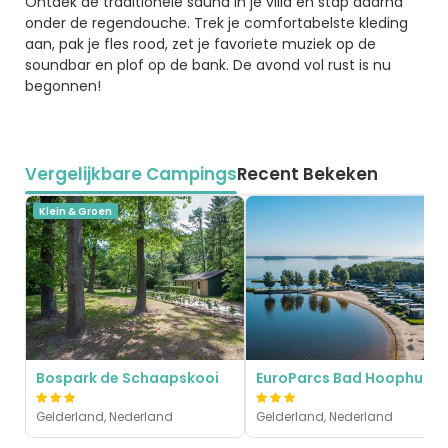
Ontdek de traditionele sauna in je villa en stap daarna
onder de regendouche. Trek je comfortabelste kleding
aan, pak je fles rood, zet je favoriete muziek op de
soundbar en plof op de bank. De avond vol rust is nu
begonnen!
Vergelijkbare Campings
Recent Bekeken
Klein & Groen
Bospark de Schaapskooi
EuroParcs Bad Hoophuize
Gelderland, Nederland
Gelderland, Nederland