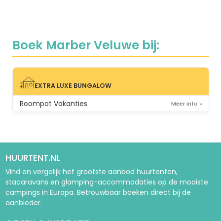
Boek Marber Veluwe bij:
EXTRA LUXE BUNGALOW
EXTRA LUXE BUNGALOW
Roompot Vakanties
Meer info »
HUURTENT.NL
Vind en vergelijk het grootste aanbod huurtenten,
stacaravans en glamping-accommodaties op de mooiste
campings in Europa. Betrouwbaar boeken direct bij de
aanbieder.