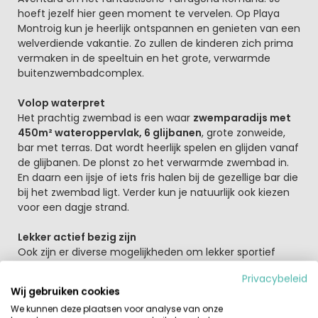
hoeft jezelf hier geen moment te vervelen. Op Playa
Montroig kun je heerlijk ontspannen en genieten van een
welverdiende vakantie. Zo zullen de kinderen zich prima
vermaken in de speeltuin en het grote, verwarmde
buitenzwembadcomplex.
Volop waterpret
Het prachtig zwembad is een waar
zwemparadijs met
450m² wateroppervlak, 6 glijbanen
, grote zonweide,
bar met terras. Dat wordt heerlijk spelen en glijden vanaf
de glijbanen. De plonst zo het verwarmde zwembad in.
En daarn een ijsje of iets fris halen bij de gezellige bar die
bij het zwembad ligt. Verder kun je natuurlijk ook kiezen
voor een dagje strand.
Lekker actief bezig zijn
Ook zijn er diverse mogelijkheden om lekker sportief
bezig zijn; speel een potje tennis, huur fietsen en ga de
Privacybeleid
omgeving verkennen, leef je uit in
de fitnessruimte
of
Wij gebruiken cookies
neem deel aan de duiklessen. Proef ook heerlijke
We kunnen deze plaatsen voor analyse van onze
mediterrane streekgerechten in één van de