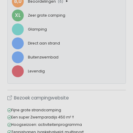
8,0
Beoordelingen
(6)
XL
Zeer grote camping
Glamping
Direct aan strand
Buitenzwembad
Levendig
Bezoek campingwebsite
Fijne grote strandcamping
Een super Zwemparadijs 450 m² !!
Hoogseizoen: activiteitenprogramma
Tennisbanen, baskebalveld, multisport