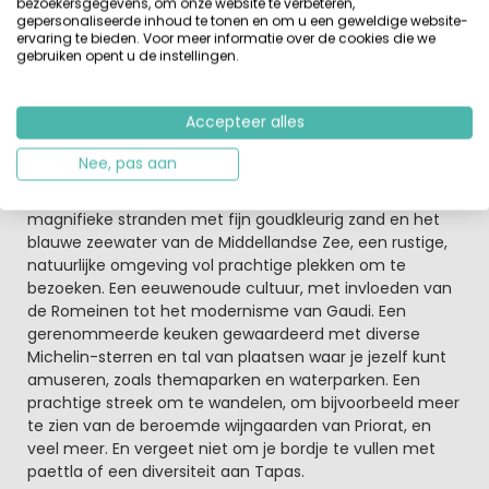
bezoekersgegevens, om onze website te verbeteren,
restaurants
. Het aangrenzende Tam Tam Eco Park ligt
gepersonaliseerde inhoud te tonen en om u een geweldige website-
in een bosrijk gebied van 20.000 m². Ontdek onder
ervaring te bieden. Voor meer informatie over de cookies die we
gebruiken opent u de instellingen.
begeleiding van een ervaren gids de flora en fauna en
kom alles te weten over de karakteristieke
eigenschappen van de natuur in deze streek.
Accepteer alles
De Costa Dorado heeft zich wereldwijd bewezen als
Nee, pas aan
één van de grote toeristische bestemmingen.
Er zijn talrijke redenen om Playa Montroig te bezoeken:
magnifieke stranden met fijn goudkleurig zand en het
blauwe zeewater van de Middellandse Zee, een rustige,
natuurlijke omgeving vol prachtige plekken om te
bezoeken. Een eeuwenoude cultuur, met invloeden van
de Romeinen tot het modernisme van Gaudi. Een
gerenommeerde keuken gewaardeerd met diverse
Michelin-sterren en tal van plaatsen waar je jezelf kunt
amuseren, zoals themaparken en waterparken. Een
prachtige streek om te wandelen, om bijvoorbeeld meer
te zien van de beroemde wijngaarden van Priorat, en
veel meer. En vergeet niet om je bordje te vullen met
paettla of een diversiteit aan Tapas.