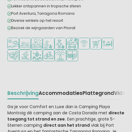
Lekker ontspannen in tropische sferen
Port Aventura, Tarragona Romana
Diverse winkels op het resort
Bezoek de wijngaarden van Priorat
Ligt bij strand en zee
Openlucht zwembad
Wellnessfaciliteiten
Aanbevolen voor jonge kinderen
Aanbevolen voor tieners
Veel mogelijkheden om te spor
WiFi beschikbaar
Campingwinkel/Sup
Restaurant of p
Animatieprogramma
Watersportfaciliteiten
Discotheek
Fietsverhuur
Waterspeeltuin
Padelbaan
Beschrijving
Accommodaties
Plattegrond
Video
K
Beschrijving
Ga je voor Comfort en Luxe dan is Camping Playa
Montroig dé camping aan de Costa Dorada met
directe
toegang tot strand en zee.
Een prachtige, grote 5-
Sterren camping
direct aan het strand
vlak bij Port
Aventura en het fantastische Tarragona Romana. Je