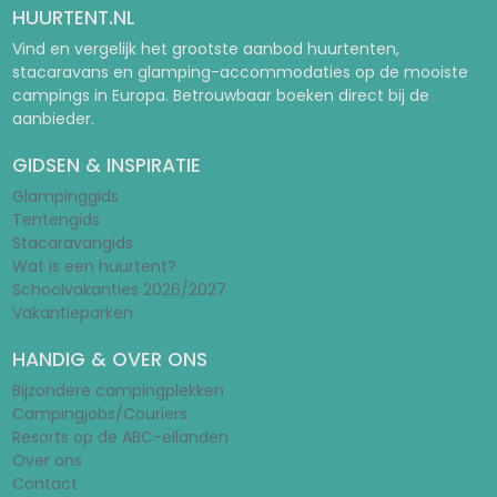
HUURTENT.NL
Vind en vergelijk het grootste aanbod huurtenten,
stacaravans en glamping-accommodaties op de mooiste
campings in Europa. Betrouwbaar boeken direct bij de
aanbieder.
GIDSEN & INSPIRATIE
Glampinggids
Tentengids
Stacaravangids
Wat is een huurtent?
Schoolvakanties 2026/2027
Vakantieparken
HANDIG & OVER ONS
Bijzondere campingplekken
Campingjobs/Couriers
Resorts op de ABC-eilanden
Over ons
Contact