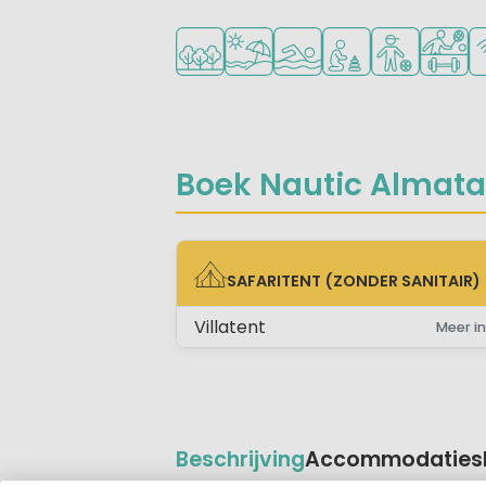
Ligt in een bosrijke omgeving
Ligt bij strand en zee
Openlucht zwembad
Aanbevolen voor j
Aanbevolen v
Veel mo
Wi
Boek Nautic Almata 
SAFARITENT (ZONDER SANITAIR)
SAFARITENT (ZONDER SANITAIR)
Villatent
Meer in
Beschrijving
Accommodaties