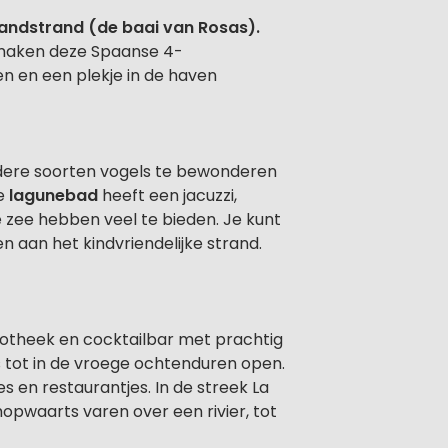
andstrand (de baai van Rosas).
, maken deze Spaanse 4-
n en een plekje in de haven
andere soorten vogels te bewonderen
he
lagunebad
heeft een jacuzzi,
 zee hebben veel te bieden. Je kunt
n aan het kindvriendelijke strand.
cotheek en cocktailbar met prachtig
is tot in de vroege ochtenduren open.
s en restaurantjes. In de streek La
mopwaarts varen over een rivier, tot