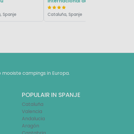
au
Internacional de Calonge
, Spanje
Cataluña, Spanje
 mooiste campings in Europa.
POPULAIR IN SPANJE
Cataluña
Valencia
Andalucia
Aragón
Cantabria