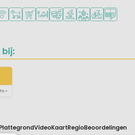
onge kinderen
oor tieners
gelijkheden om te sporten
Fi beschikbaar
Huisdieren toegestaan
Campingwinkel/Supermarkt
Restaurant of pizzeria
Animatieprogramma
Watersportfaciliteiten
Discotheek
Fietsverhuur
Padelbaan
bij:
fo »
Plattegrond
Video
Kaart
Regio
Beoordelingen