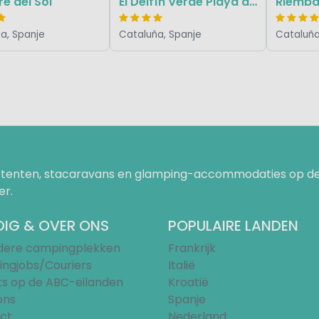
re del Sol
El Delfín Verde Playa de Aro
Riemb
a, Spanje
Cataluña, Spanje
Cataluña
uurtenten, stacaravans en glamping-accommodaties op de
er.
IG & OVER ONS
POPULAIRE LANDEN
ndere campingplekken
Frankrijk
ngjobs/Couriers
Italië
ts op de ABC-eilanden
Kroatië
ons
Spanje
ct
Nederland