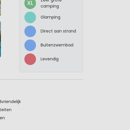
XL
camping
Glamping
Direct aan strand
Buitenzwembad
Levendig
vriendelijk
teiten
ken