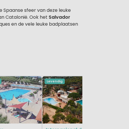
jke Spaanse sfeer van deze leuke
van Catalonië. Ook het
Salvador
daques en de vele leuke badplaatsen
Levendig
Levendig
Cala Ll
Cataluña,