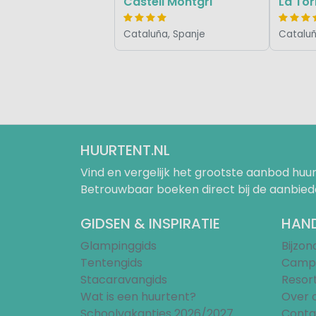
Castell Montgri
La Tor
Cataluña, Spanje
Cataluñ
HUURTENT.NL
Vind en vergelijk het grootste aanbod h
Betrouwbaar boeken direct bij de aanbied
GIDSEN & INSPIRATIE
HAND
Glampinggids
Bijzo
Tentengids
Campi
Stacaravangids
Resor
Wat is een huurtent?
Over 
Schoolvakanties 2026/2027
Conta