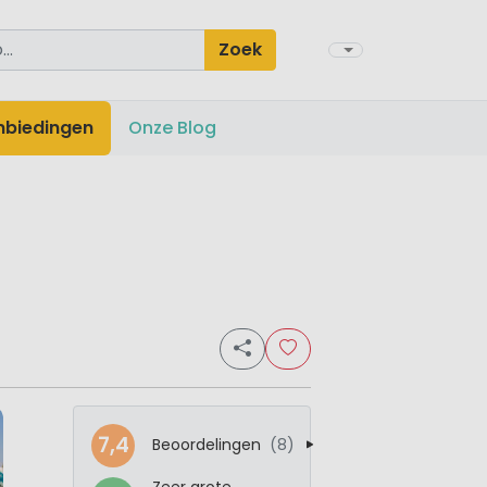
Zoek
nbiedingen
Onze Blog
7,4
Beoordelingen
(8)
Zeer grote