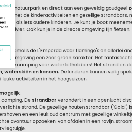
beleid
in een natuurpark en direct aan een geweldig goudgeel
z
inatie met de kinderactiviteiten en gezellige strandbars
 om
jonge als iets oudere kinderen. Je kunt je boot meeneme
 een
okies
en rivier. Ook kun je in de directe omgeving fijn fietsen.
as
ied Aquamolls de L'Emporda waar flamingo's en allerlei 
rrijke omgeving een zeer groen karakter. Het fantastisc
n ideale camping voor waterliefhebbers! Het strand en de
en, waterskiën en kanoën.
De kinderen kunnen veilig spele
i leuke activiteiten in het hoogseizoen.
mogelijk
.
de camping. De
strandbar
verandert in een openlucht dis
 verlichte strand. De gezellige houten strandbar ('Gola') 
ssershaven en een leuk oud centrum met gezellige winkeltje
chte avontuur opzoeken: van afdalen in een ravijn, stroo
vliegtuigje.