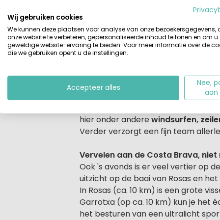
Privacy
Beschrijving
Camping
Nautic Almata
ligt midden
Wij gebruiken cookies
De (water)sportfaciliteiten in comb
We kunnen deze plaatsen voor analyse van onze bezoekersgegevens,
Sterrencamping geschikt voor zowel 
onze website te verbeteren, gepersonaliseerde inhoud te tonen en om u
geweldige website-ervaring te bieden. Voor meer informatie over de co
reserveren want de camping ligt aan e
die we gebruiken opent u de instellingen.
Watersporters dat wordt genieten
Nee, p
Nautic Almata ligt in het natuurgeb
Accepteer alles
aan
zijn. De camping heeft door de wate
kinderbad en een grote ligweide. Ee
hier onder andere
windsurfen, zeil
Verder verzorgt een fijn team allerle
Vervelen aan de Costa Brava, niet 
Ook 's avonds is er veel vertier op 
uitzicht op de baai van Rosas en het
In Rosas (ca. 10 km) is een grote vi
Garrotxa (op ca. 10 km) kun je het é
het besturen van een ultralicht sport