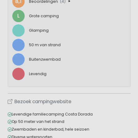
8,1
Beoordelingen
(4)
L
Grote camping
Glamping
50 m van strand
Buitenzwembad
Levendig
Bezoek campingwebsite
Levendige familiecamping Costa Dorada
Op 50 meter van het strand
Zwembaden en kinderbad, hele seizoen
Diverse watersporten