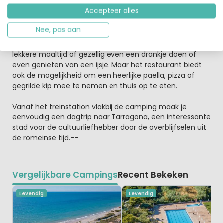
Accepteer alles
Een lekker hapje en daarna een gezellige avond op je
terras
Nee, pas aan
Naast het zwembad is de bar en
het restaurant
te
vinden. Op het grote terras kun je terecht voor een
lekkere maaltijd of gezellig even een drankje doen of
even genieten van een ijsje. Maar het restaurant biedt
ook de mogelijkheid om een heerlijke paella, pizza of
gegrilde kip mee te nemen en thuis op te eten.
Vanaf het treinstation vlakbij de camping maak je
eenvoudig een dagtrip naar Tarragona, een interessante
stad voor de cultuurliefhebber door de overblijfselen uit
de romeinse tijd.--
Vergelijkbare Campings
Recent Bekeken
Levendig
Levendig