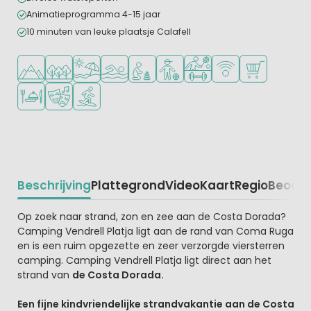
Animatieprogramma 4-15 jaar
10 minuten van leuke plaatsje Calafell
Ligt in de heuvels/bergen
Ligt in een bosrijke omgeving
Ligt bij strand en zee
Openlucht zwembad
Aanbevolen voor jonge kinderen
Aanbevolen voor tieners
Veel mogelijkheden om te
WiFi beschikbaar
Campingwinke
Restaurant of pizzeria
Animatieprogramma
Watersportfaciliteiten
Beschrijving
Plattegrond
Video
Kaart
Regio
Beoord
Beschrijving
Op zoek naar strand, zon en zee aan de Costa Dorada?
Camping Vendrell Platja ligt aan de rand van Coma Ruga
en is een ruim opgezette en zeer verzorgde viersterren
camping. Camping Vendrell Platja ligt direct aan het
strand van
de Costa Dorada.
Een fijne kindvriendelijke strandvakantie aan de Costa