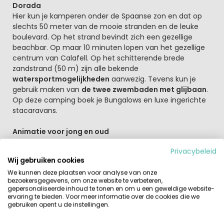
Dorada
Hier kun je kamperen onder de Spaanse zon en dat op
slechts 50 meter van de mooie stranden en de leuke
boulevard. Op het strand bevindt zich een gezellige
beachbar. Op maar 10 minuten lopen van het gezellige
centrum van Calafell. Op het schitterende brede
zandstrand (50 m) zijn alle bekende
watersportmogelijkheden
aanwezig. Tevens kun je
gebruik maken van
de twee zwembaden met glijbaan
.
Op deze camping boek je Bungalows en luxe ingerichte
stacaravans.
Animatie voor jong en oud
De kinderen hebben snel het animatieteam ontdekt en
Privacybeleid
met hun nieuwe vriendjes zullen zij zich geen moment
Wij gebruiken cookies
vervelen. Ook voor volwassen leuke activiteiten.
We kunnen deze plaatsen voor analyse van onze
Bijvoorbeeld een partijtje jeu de boules. Mocht je nog
bezoekersgegevens, om onze website te verbeteren,
energie over hebben dan laat je je uitdagen door
het
gepersonaliseerde inhoud te tonen en om u een geweldige website-
animatieteam
tot een actief spel in het zwembad.
ervaring te bieden. Voor meer informatie over de cookies die we
gebruiken opent u de instellingen.
Rondom het zwembad is een terras met ligstoelen
aangelegd waar je heerlijk kunt relaxen.