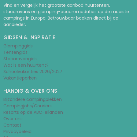
Vind en vergelijk het grootste aanbod huurtenten,
stacaravans en glamping-accommodaties op de mooiste
campings in Europa. Betrouwbaar boeken direct bij de
aanbieder.
GIDSEN & INSPIRATIE
Glampinggids
Tentengids
Stacaravangids
Wat is een huurtent?
Schoolvakanties 2026/2027
Vakantieparken
HANDIG & OVER ONS
Bijzondere campingplekken
Campingjobs/Couriers
Resorts op de ABC-eilanden
Over ons
Contact
Privacybeleid