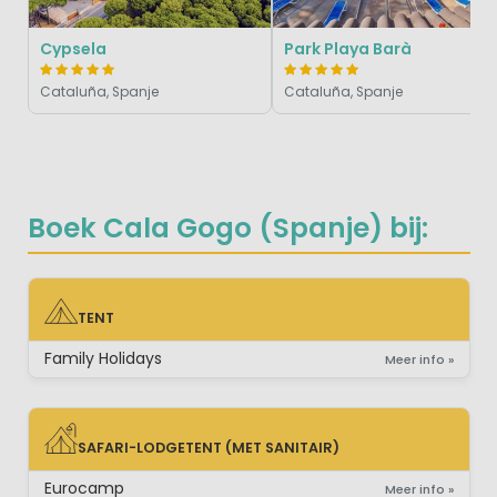
Cypsela
Park Playa Barà
Cataluña, Spanje
Cataluña, Spanje
Boek Cala Gogo (Spanje) bij:
TENT
TENT
Family Holidays
Meer info »
SAFARI-LODGETENT (MET SANITAIR)
SAFARI-LODGETENT (MET SANITAIR)
Eurocamp
Meer info »