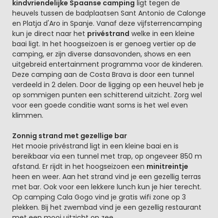
kindvriendelijke Spaanse camping
ligt tegen de
heuvels tussen de badplaatsen Sant Antonio de Calonge
en Platja d'Aro in Spanje. Vanaf deze vijfsterrencamping
kun je direct naar het
privéstrand
welke in een kleine
baai ligt. In het hoogseizoen is er genoeg vertier op de
camping, er zijn diverse dansavonden, shows en een
uitgebreid entertainment programma voor de kinderen.
Deze camping aan de Costa Brava is door een tunnel
verdeeld in 2 delen. Door de ligging op een heuvel heb je
op sommigen punten een schitterend uitzicht. Zorg wel
voor een goede conditie want soms is het wel even
klimmen.
Zonnig strand met gezellige bar
Het mooie privéstrand ligt in een kleine baai en is
bereikbaar via een tunnel met trap, op ongeveer 850 m
afstand. Er rijdt in het hoogseizoen een
minitreintje
heen en weer. Aan het strand vind je een gezellig terras
met bar. Ook voor een lekkere lunch kun je hier terecht.
Op camping Cala Gogo vind je gratis wifi zone op 3
plekken. Bij het zwembad vind je een gezellig restaurant
met een mooi uitzicht op zee.