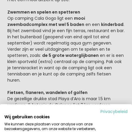
Zwemmen en spelen en spetteren
Op camping Cala Gogo ligt een
mooi
zwembadcomplex met wel 5 baden
en een
kinderbad
.
Bij het zwembad vind je een fijn terras, restaurant en bar.
In het buitenbad (geopend van eind april tot eind
september) wordt regelmatig aqua gym gegeven.
Verder zijn er veel uitdagingen om te spelen en te
spetteren, zoals:
de 5 grote waterglijbanen
en er is een
klein sportveld (extra) centraal op de camping. Pak ook
je tennisracket in want op de camping ligt ook een
tennisbaan en je kunt op de camping zelfs fietsen
huren.
Fietsen, flaneren, wandelen of golfen
De gezellige drukke stad Playa d’Aro is maar 1.5 km
verderop, S.Antonio de Calonge ligt 2 km verderop.
Allebei leuk om een gezellig terrasje te pakken en te
Privacybeleid
Wij gebruiken cookies
flaneren. In deze regio zijn ook goede fietspaden. Een
van de fietsroutes begint in het centrum van Platja d
We kunnen deze plaatsen voor analyse van onze
bezoekersgegevens, om onze website te verbeteren,
´Aro en is zeker de moeite waard. Club de Golf D’Aro Mas