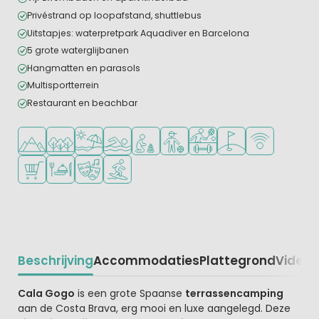
Privéstrand op loopafstand, shuttlebus
Uitstapjes: waterpretpark Aquadiver en Barcelona
5 grote waterglijbanen
Hangmatten en parasols
Multisportterrein
Restaurant en beachbar
Ligt in de heuvels/bergen
Ligt in een bosrijke omgeving
Ligt bij strand en zee
Openlucht zwembad
Aanbevolen voor jonge kinderen
Aanbevolen voor tieners
Veel mogelijkheden om te
Golfbaan in de buur
WiFi beschikba
Campingwinkel/Supermarkt
Restaurant of pizzeria
Animatieprogramma
Watersportfaciliteiten
Beschrijving
Accommodaties
Plattegrond
Video
K
Beschrijving
Cala Gogo
is een grote Spaanse
terrassencamping
aan de Costa Brava, erg mooi en luxe aangelegd. Deze