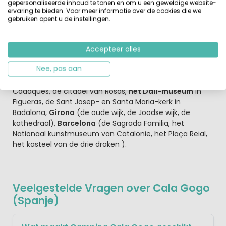
gepersonaliseerde inhoud te tonen en om u een geweldige website-
Nou ligt op een kleine 20 minuten rijden.
Deze golfbaan
ervaring te bieden. Voor meer informatie over de cookies die we
is fantastisch aangelegd boven op een berg met
gebruiken opent u de instellingen.
palmbomen en meer dan duizend olijfbomen, dus wat
let je?
Accepteer alles
In de regio en de directe omgeving is er ook genoeg te
Nee, pas aan
doen: Het kasteel Benedormiens in Castell d’Aro, Museu
de la Nina (poppenmuseum), de ruïnes van Empúries,
Cadaques, de citadel van Rosas,
het Dali-museum
in
Figueras, de Sant Josep- en Santa Maria-kerk in
Badalona,
Girona
(de oude wijk, de Joodse wijk, de
kathedraal),
Barcelona
(de Sagrada Familia, het
Nationaal kunstmuseum van Catalonië, het Plaça Reial,
het kasteel van de drie draken ).
Veelgestelde Vragen over Cala Gogo
(Spanje)