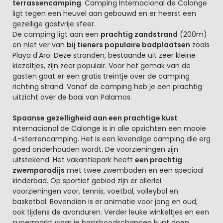
terrassencamping
. Camping Internacional de Calonge
ligt tegen een heuvel aan gebouwd en er heerst een
gezellige gastvrije sfeer.
De camping ligt aan een
prachtig zandstrand
(200m)
en niet ver van
bij tieners populaire badplaatsen
zoals
Playa d'Aro. Deze stranden, bestaande uit zeer kleine
kiezeltjes, zijn zeer populair. Voor het gemak van de
gasten gaat er een gratis treintje over de camping
richting strand. Vanaf de camping heb je een prachtig
uitzicht over de baai van Palamos.
Spaanse gezelligheid aan een prachtige kust
Internacional de Calonge is in alle opzichten een mooie
4-sterrencamping. Het is een levendige camping die erg
goed onderhouden wordt. De voorzieningen zijn
uitstekend. Het vakantiepark heeft
een prachtig
zwemparadijs
met twee zwembaden en een speciaal
kinderbad. Op sportief gebied zijn er allerlei
voorzieningen voor, tennis, voetbal, volleybal en
basketbal. Bovendien is er animatie voor jong en oud,
ook tijdens de avonduren. Verder leuke winkeltjes en een
supermarkt waar je basisboodschappen kunt doen.