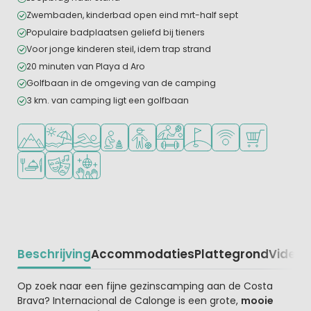
Zwembaden, kinderbad open eind mrt-half sept
Populaire badplaatsen geliefd bij tieners
Voor jonge kinderen steil, idem trap strand
20 minuten van Playa d Aro
Golfbaan in de omgeving van de camping
3 km. van camping ligt een golfbaan
Ligt in de heuvels/bergen
Ligt bij strand en zee
Openlucht zwembad
Aanbevolen voor jonge kinderen
Aanbevolen voor tieners
Veel mogelijkheden om te spor
Golfbaan in de buurt
WiFi beschikbaar
Campingwinke
Restaurant of pizzeria
Animatieprogramma
Discotheek
Beschrijving
Accommodaties
Plattegrond
Video
K
Beschrijving
Op zoek naar een fijne gezinscamping aan de Costa
Brava? Internacional de Calonge is een grote,
mooie