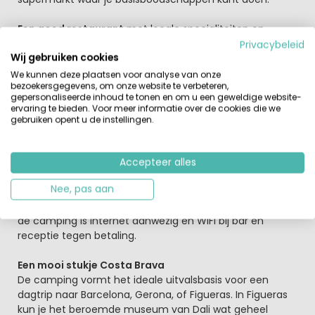
Een goed restaurant
met locale specialiteiten en
afhaalmaaltijden. Disco voor het gezin maar ook voor de
Privacybeleid
Wij gebruiken cookies
tieners (hoogseizoen). 3 kilometer van de camping ligt
een mooie golfbaan.
De grillige naaldbomen en de
We kunnen deze plaatsen voor analyse van onze
bezoekersgegevens, om onze website te verbeteren,
oleanders zorgen voor een zuidelijke sfeer op het terrein.
gepersonaliseerde inhoud te tonen en om u een geweldige website-
Voor kleine kinderen kan het hier wat te steil zijn; dat
ervaring te bieden. Voor meer informatie over de cookies die we
geldt ook voor de lange trap van de camping naar het
gebruiken opent u de instellingen.
strand.
Echt ruim zijn de plaatsen niet, maar je zit wel op een
Accepteer alles
plezierige afstand van het strand. Je zult jezelf hier niet
Nee, pas aan
vervelen. Je kunt naar de tennisbaan,
het zwembad
, de
bar of het restaurant, waar het altijd gezellig druk is. Op
de camping is internet aanwezig en WiFi bij bar en
receptie tegen betaling.
Een mooi stukje Costa Brava
De camping vormt het ideale uitvalsbasis voor een
dagtrip naar Barcelona, Gerona, of Figueras. In Figueras
kun je het beroemde museum van Dali wat geheel