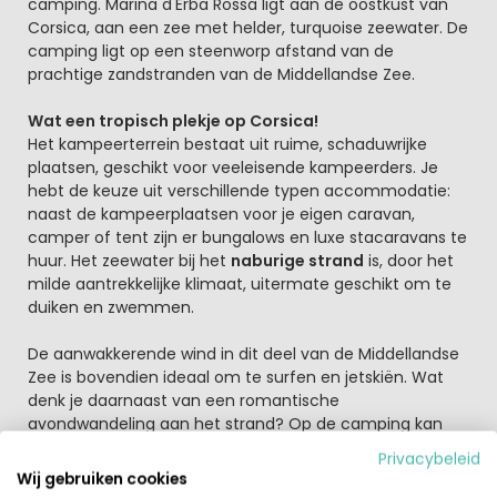
camping. Marina d'Erba Rossa ligt aan de oostkust van
Corsica, aan een zee met helder, turquoise zeewater. De
camping ligt op een steenworp afstand van de
prachtige zandstranden van de Middellandse Zee.
Wat een tropisch plekje op Corsica!
Het kampeerterrein bestaat uit ruime, schaduwrijke
plaatsen, geschikt voor veeleisende kampeerders. Je
hebt de keuze uit verschillende typen accommodatie:
naast de kampeerplaatsen voor je eigen caravan,
camper of tent zijn er bungalows en luxe stacaravans te
huur. Het zeewater bij het
naburige strand
is, door het
milde aantrekkelijke klimaat, uitermate geschikt om te
duiken en zwemmen.
De aanwakkerende wind in dit deel van de Middellandse
Zee is bovendien ideaal om te surfen en jetskiën. Wat
denk je daarnaast van een romantische
avondwandeling aan het strand? Op de camping kan
jong en oud genieten van
het riante zwembad
, met
Privacybeleid
uitzicht op de zee! Lekker luieren tussen de activiteiten
Wij gebruiken cookies
door? Voor de kinderen is er
animatie
en een dierentuin