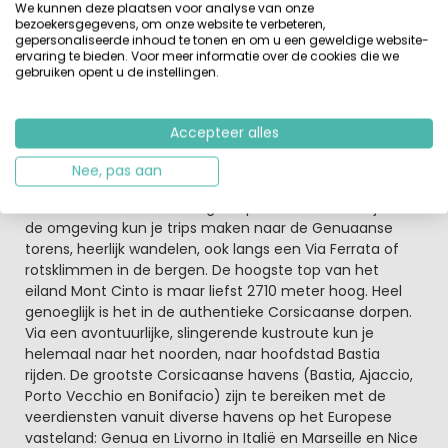
We kunnen deze plaatsen voor analyse van onze
met Corsicaanse en mediterrane dieren. Daarnaast is er
bezoekersgegevens, om onze website te verbeteren,
een minigolfbaan waar je ook in de avond kunt spelen.
gepersonaliseerde inhoud te tonen en om u een geweldige website-
ervaring te bieden. Voor meer informatie over de cookies die we
Verder kun je volop bijkomen van een druk jaar bij de
gebruiken opent u de instellingen.
Wellnessruimte
met een sauna, spa en
massagemogelijkheden. (€)
Accepteer alles
Een prachtig Frans eiland
In de buurt kun je ritjes maken te paard naar het strand
Nee, pas aan
of de nabij gelegen bergen. 's Avonds kun je lekker eten
in
het restaurant
en swingen op de muziek van dj’s. In
de omgeving kun je trips maken naar de Genuaanse
torens, heerlijk wandelen, ook langs een Via Ferrata of
rotsklimmen in de bergen. De hoogste top van het
eiland Mont Cinto is maar liefst 2710 meter hoog. Heel
genoeglijk is het in de authentieke Corsicaanse dorpen.
Via een avontuurlijke, slingerende kustroute kun je
helemaal naar het noorden, naar hoofdstad Bastia
rijden. De grootste Corsicaanse havens (Bastia, Ajaccio,
Porto Vecchio en Bonifacio) zijn te bereiken met de
veerdiensten vanuit diverse havens op het Europese
vasteland: Genua en Livorno in Italië en Marseille en Nice