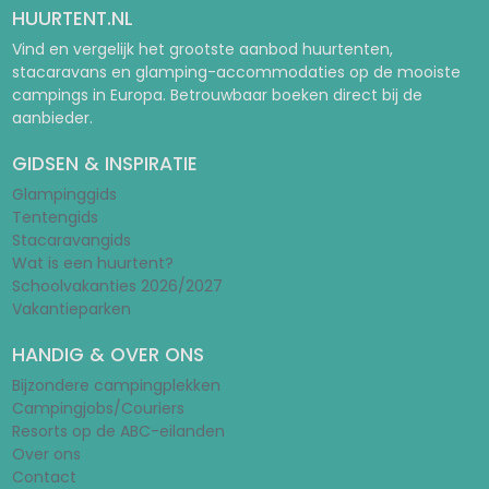
HUURTENT.NL
Vind en vergelijk het grootste aanbod huurtenten,
stacaravans en glamping-accommodaties op de mooiste
campings in Europa. Betrouwbaar boeken direct bij de
aanbieder.
GIDSEN & INSPIRATIE
Glampinggids
Tentengids
Stacaravangids
Wat is een huurtent?
Schoolvakanties 2026/2027
Vakantieparken
HANDIG & OVER ONS
Bijzondere campingplekken
Campingjobs/Couriers
Resorts op de ABC-eilanden
Over ons
Contact