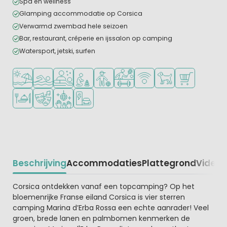
Spa en wellness
Glamping accommodatie op Corsica
Verwarmd zwembad hele seizoen
Bar, restaurant, crêperie en ijssalon op camping
Watersport, jetski, surfen
Ligt bij strand en zee
Openlucht zwembad
Wellnessfaciliteiten
Aanbevolen voor jonge kinderen
Aanbevolen voor tieners
Veel mogelijkheden om te spor
WiFi beschikbaar
Huisdieren toegesta
Campingwinke
Restaurant of pizzeria
Animatieprogramma
Discotheek
Laadpaal elektrische auto
Beschrijving
Accommodaties
Plattegrond
Video
K
Beschrijving
Corsica ontdekken vanaf een topcamping? Op het
bloemenrijke Franse eiland Corsica is vier sterren
camping Marina d’Erba Rossa een echte aanrader! Veel
groen, brede lanen en palmbomen kenmerken de