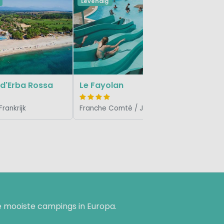
Levendig
Levendig
Le Caste
 d'Erba Rossa
Le Fayolan
Frankrijk
Franche Comté / Jura, Frankrijk
 mooiste campings in Europa.