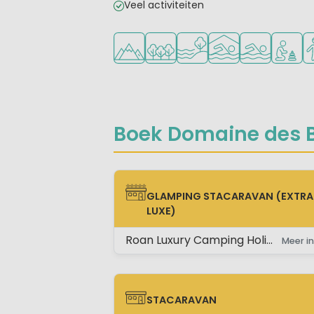
Veel activiteiten
Ligt in de heuvels/bergen
Ligt in een bosrijke omgeving
Ligt bij het water
Overdekt zwemba
Openlucht 
Aanbevo
Aa
Boek Domaine des B
GLAMPING STACARAVAN (EXTRA
GLAMPING STACARAVAN (EXTRA LUX
LUXE)
Roan Luxury Camping Holidays
Meer in
STACARAVAN
STACARAVAN