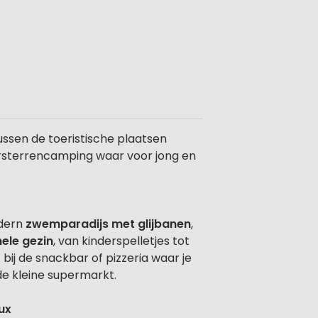
ussen de toeristische plaatsen
iersterrencamping waar voor jong en
odern
zwemparadijs met glijbanen
,
ele gezin
, van kinderspelletjes tot
 bij de snackbar of pizzeria waar je
de kleine supermarkt.
ux