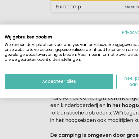
Eurocamp
Meer in
Privacy
Wij gebruiken cookies
Beschrijving
Accommodaties
We kunnen deze plaatsen voor analyse van onze bezoekersgegevens,
onze website te verbeteren, gepersonaliseerde inhoud te tonen en om u
geweldige website-ervaring te bieden. Voor meer informatie over de co
Beschrijving
die we gebruiken opent u de instellingen.
4 Sterren Camping Domaine des Bans 
Gérardmer en St-Dié (18 km.) op een
oud veel te doen is, een bijzondere 
Nee, p
Accepteer alles
aan
Volop waterpret
Hart van de camping is
een meertje
een kinderboerderij en
in het hoogs
folkloristische optredens. WiFi tegen
in het hoogseizoen ook maaltijden k
De camping is omgeven door groen