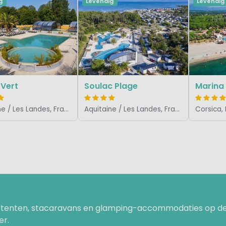
g
Levendig
Levendig
 Vert
Soulac Plage
Marina
Aquitaine / Les Landes, Frankrijk
Aquitaine / Les Landes, Frankrijk
Corsica, 
uurtenten, stacaravans en glamping-accommodaties op de
er.