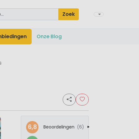
Zoek
nbiedingen
Onze Blog
s
6,8
Beoordelingen
(6)