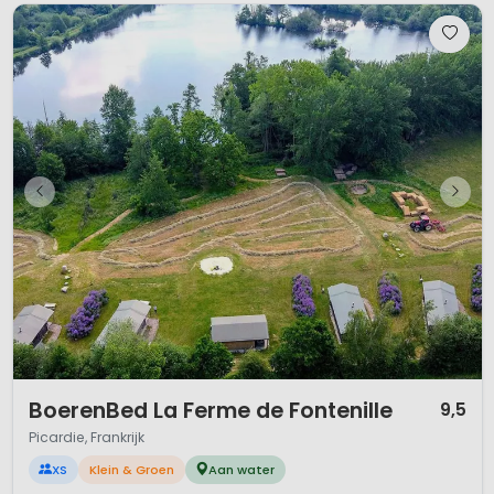
1 / 12
BoerenBed La Ferme de Fontenille
9,5
Picardie, Frankrijk
XS
Klein & Groen
Aan water