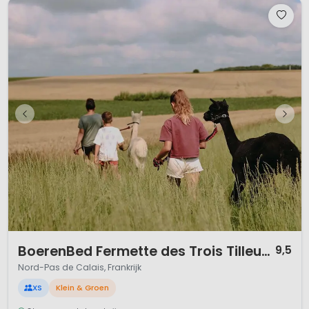
1 / 12
BoerenBed Fermette des Trois Tilleuls
9,5
Nord-Pas de Calais, Frankrijk
XS
Klein & Groen