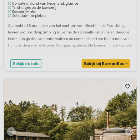
Op korte afstand van Nederland, glampen
Tenthuisjes op de boerderij
Boerderijwinkel
Schaduwrijke plekjes
Op slechts 4,5 uur rijden van het centrum van Utrecht in de Picardie ligt
BoerenBed boerderijcamping La Ferme de Fontenille. Delphine en Grégoire
heten hun gasten van harte welkom en nemen de tijd om hun passie van
hun boerderij met je te delen.Glampen op een echte boerderij in de Picardie.
Op deze boerderij vind je 6 ruime tenthuisjes met u...
Bekijk details
Bekijk bij BoerenBed »