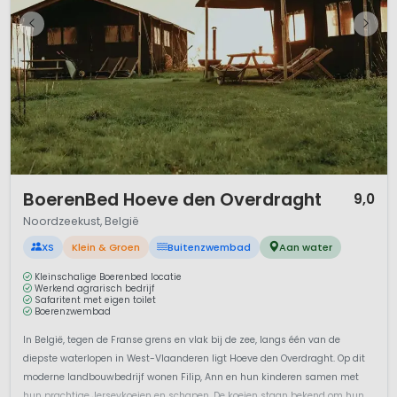
1 / 12
BoerenBed Hoeve den Overdraght
9,0
Noordzeekust, België
XS
Klein & Groen
Buitenzwembad
Aan water
Kleinschalige Boerenbed locatie
Werkend agrarisch bedrijf
Safaritent met eigen toilet
Boerenzwembad
In België, tegen de Franse grens en vlak bij de zee, langs één van de
diepste waterlopen in West-Vlaanderen ligt Hoeve den Overdraght. Op dit
moderne landbouwbedrijf wonen Filip, Ann en hun kinderen samen met
hun prachtige Jerseykoeien en schapen. De koeien staan bekend om hun