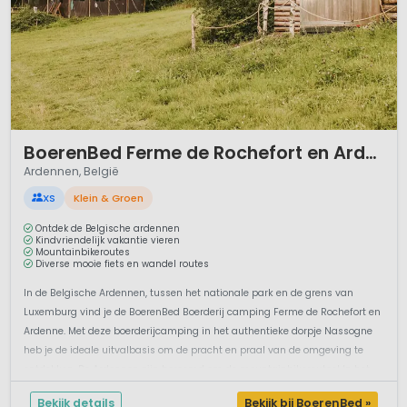
1 / 12
BoerenBed Ferme de Rochefort en Ardenne
Ardennen, België
XS
Klein & Groen
Ontdek de Belgische ardennen
Kindvriendelijk vakantie vieren
Mountainbikeroutes
Diverse mooie fiets en wandel routes
In de Belgische Ardennen, tussen het nationale park en de grens van
Luxemburg vind je de BoerenBed Boerderij camping Ferme de Rochefort en
Ardenne. Met deze boerderijcamping in het authentieke dorpje Nassogne
heb je de ideale uitvalbasis om de pracht en praal van de omgeving te
ontdekken. De Ardennen zijn beroemd om de mountainbikeroutes! In het
bo...
Bekijk details
Bekijk bij BoerenBed »