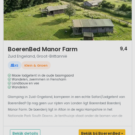
1 / 12
BoerenBed Manor Farm
9,4
Zuid Engeland, Groot-Brittannië
XS
Klein & Groen
Mooie lodgetent in de oude boomgaard
Wandelen, zwemmen in Frensham
Landbouw en vee
Wandelen
Glamping in Zuid-Engeland, kamperen in een echte Safari/Lodgetent van
BoerenBed? Op nog geen uur rijden van Londen ligt Boerenbed Boerderij
Manor Farm. De boerderij ligt in Alton in de regio Hampshire in het
Nationale Park South Downs. Je tenthuisje staat onder de bomen van de
oude boomgaard, met uitzicht over de velden vol met tarwe, gerst, koolza...
Bekijk details
Bekijk bij BoerenBed »