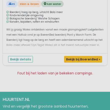
XS
Klein & Groen
Aan water
Boerderij hoog op berg, uitzicht Bala meer
Kindvriendelijke omgeving
Biologische boerderij/ Welshe Schapen
Kanoën, kajakken, raften en windsurfen
Wil jij graag Wales ontdekken vanaf een mooie glampingplek? Lodgetenten
met een Hottub vind je op BoerenBed boerderij Pant y March Farm. De
Boerderij ligt hoog op de berg en heeft een adembenemend uitzicht op het
Bala-meer oftewel 'Llyn Tegid Wales' dit is het meest natuurlijke meer in
Wales. Het is een onberoerd bergachtig gebied waar de kinderen ...
Bekijk details
Bekijk bij BoerenBed »
Fout bij het laden van je bekeken campings.
Pagina 1
Pagina 2
Pagina 3
Pagina 4
HUURTENT.NL
Vind en vergelijk het grootste aanbod huurtenten,