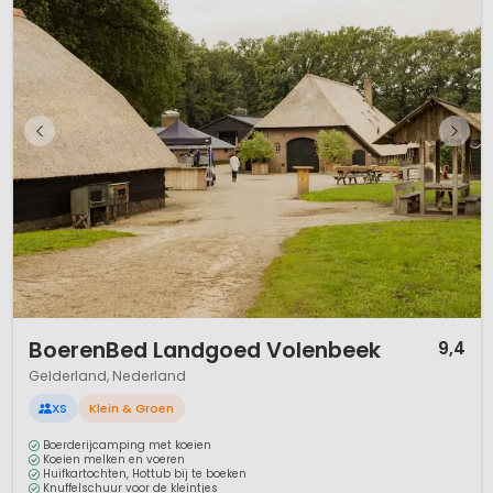
1 / 12
BoerenBed Landgoed Volenbeek
9,4
Gelderland, Nederland
XS
Klein & Groen
Boerderijcamping met koeien
Koeien melken en voeren
Huifkartochten, Hottub bij te boeken
Knuffelschuur voor de kleintjes