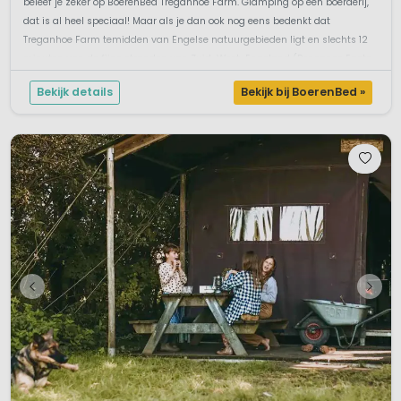
beleef je zeker op BoerenBed Treganhoe Farm. Glamping op een boerderij,
dat is al heel speciaal! Maar als je dan ook nog eens bedenkt dat
Treganhoe Farm temidden van Engelse natuurgebieden ligt en slechts 12
minuten van de fijne stranden van Zuid-West-Engeland (Penzance Easte...
Bekijk details
Bekijk bij BoerenBed »