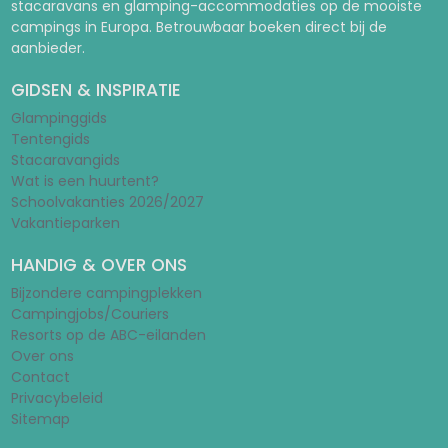
stacaravans en glamping-accommodaties op de mooiste
campings in Europa. Betrouwbaar boeken direct bij de
aanbieder.
GIDSEN & INSPIRATIE
Glampinggids
Tentengids
Stacaravangids
Wat is een huurtent?
Schoolvakanties 2026/2027
Vakantieparken
HANDIG & OVER ONS
Bijzondere campingplekken
Campingjobs/Couriers
Resorts op de ABC-eilanden
Over ons
Contact
Privacybeleid
Sitemap