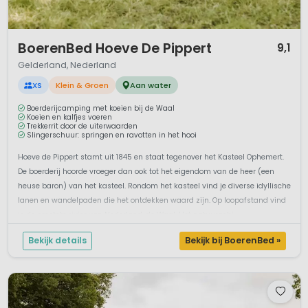
1 / 12
BoerenBed Hoeve De Pippert
9,1
Gelderland, Nederland
XS
Klein & Groen
Aan water
Boerderijcamping met koeien bij de Waal
Koeien en kalfjes voeren
Trekkerrit door de uiterwaarden
Slingerschuur: springen en ravotten in het hooi
Hoeve de Pippert stamt uit 1845 en staat tegenover het Kasteel Ophemert.
De boerderij hoorde vroeger dan ook tot het eigendom van de heer (een
heuse baron) van het kasteel. Rondom het kasteel vind je diverse idyllische
lanen en wandelpaden die het ontdekken waard zijn. Op loopafstand vind
je de grootste rivier van Nederland, de Waal. Het natuurgebi...
Bekijk details
Bekijk bij BoerenBed »