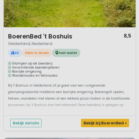
1 / 12
BoerenBed 't Boshuis
8,5
Gelderland, Nederland
XS
Klein & Groen
Aan water
Glampen op de boerderij
Verschillende boerderijdieren
Bosrijke omgeving
Wandelroutes en fietsroutes
Bij 't Boshuis in Gelderland zit je goed voor een rustgevende
glampingvakantie middenin een bosrijke omgeving. Boerengolf spelen,
fietsen, wandelen met dieren of een lekkere pizza maken in de traditionele
pizzaoven: bij ‘t Boshuis kan het allemaal! Deze boerderij is gelegen op
slechts 7km van hanzestad Zutphen, hier kun je uiteraard uitgebrei...
Bekijk details
Bekijk bij BoerenBed »