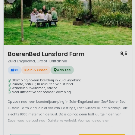
1 / 12
BoerenBed Lunsford Farm
9,5
Zuid Engeland, Groot-Brittannië
XS
Klein & Groen
Aan zee
Glamping op een boerderij in Zuid Engeland
Ruimte, natuur, 10 minuten van strand
Wandelen, zwemmen, strand
Mooi uitzicht vanaf boerderijcamping
Op zoek naar een boerderijcamping in Zuid-Engeland aan Zee? BoerenBed
Lusford Farm vind je niet ver van Hastings, East Sussex bij het plaatsje Pett
slechts 1000 meter van de kust. Dit is op nog geen half uurtje rijden van
Dover waar de boot naar Duinkerke vertrekt. Voor wandelaars en
natuurliefhebbers zijn de heuvels en parken in en rond Hastings e...