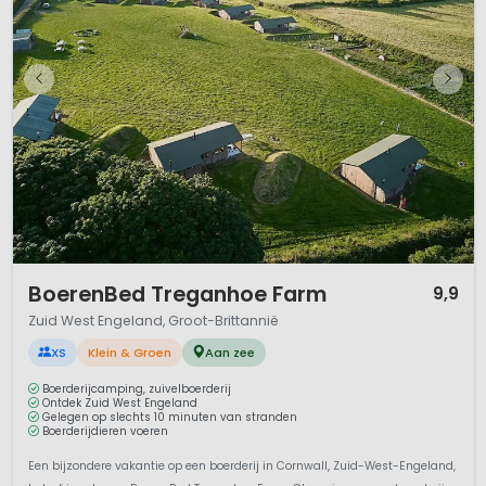
1 / 12
BoerenBed Treganhoe Farm
9,9
Zuid West Engeland, Groot-Brittannië
XS
Klein & Groen
Aan zee
Boerderijcamping, zuivelboerderij
Ontdek Zuid West Engeland
Gelegen op slechts 10 minuten van stranden
Boerderijdieren voeren
Een bijzondere vakantie op een boerderij in Cornwall, Zuid-West-Engeland,