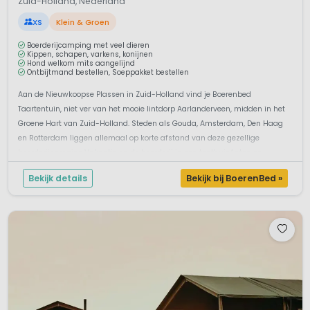
Zuid-Holland, Nederland
XS
Klein & Groen
Boerderijcamping met veel dieren
Kippen, schapen, varkens, konijnen
Hond welkom mits aangelijnd
Ontbijtmand bestellen, Soeppakket bestellen
Aan de Nieuwkoopse Plassen in Zuid-Holland vind je Boerenbed
Taartentuin, niet ver van het mooie lintdorp Aarlanderveen, midden in het
Groene Hart van Zuid-Holland. Steden als Gouda, Amsterdam, Den Haag
en Rotterdam liggen allemaal op korte afstand van deze gezellige
boerderijcamping.Vakantie op de boerderij in een tenthuisAnton en
Marisca zijn tro...
Bekijk details
Bekijk bij BoerenBed »