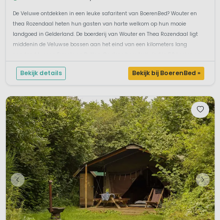
De Veluwe ontdekken in een leuke safaritent van BoerenBed? Wouter en
thea Rozendaal heten hun gasten van harte welkom op hun mooie
landgoed in Gelderland. De boerderij van Wouter en Thea Rozendaal ligt
middenin de Veluwse bossen aan het eind van een kilometers lang
zandpad tussen Ermelo en Putten. Op deze boerderij vind je 50 koeien en
een monument...
Bekijk details
Bekijk bij BoerenBed »