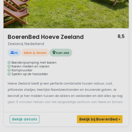
boerenlandleven van vroeger dagen. Geniet van de sfeer
van kaarsen en olielampen, en van de lange avonden rond
de warme houtkachel. Vergeet de tijd...
Het Betere BoerenBed is bestemd voor iedereen die zoekt
naar kwaliteit en kleinschaligheid. Beleving en ervaring; ver
1 / 12
BoerenBed Hoeve Zeeland
8,5
weg van "massa en plastic pret".
Zeeland, Nederland
XS
Klein & Groen
Aan zee
Boerderijcamping met koeien
Koeien melken en voeren
Kampvuurkar
Spelen op de hooizolder
Hoeve Zeeland biedt je een perfecte combinatie tussen natuur, rust,
pittoreske stadjes, heerlijke Noordzeestranden en bruisende golven. Je
bevindt je hier midden tussen de akkers en weilanden en dat alles op nog
geen 5 minuten fietsen van het oergezellige centrum van Veere en binnen
een kwartier van de Noordzee. Ook het gezellige Middelburg ligt op...
Bekijk details
Bekijk bij BoerenBed »