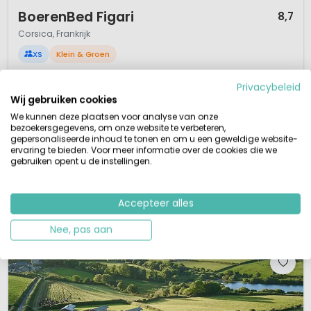
1 / 12
BoerenBed Figari
8,7
Corsica, Frankrijk
XS
Klein & Groen
Ontdek het eiland Corsica
Privacybeleid
Diverse speeltoestellen op de camping
Diverse prachtige stranden in de omgeving
Wij gebruiken cookies
Beklim de Cagna berg
We kunnen deze plaatsen voor analyse van onze
bezoekersgegevens, om onze website te verbeteren,
Aan de rand van de vele bergketens van het Franse vakantie-eiland
gepersonaliseerde inhoud te tonen en om u een geweldige website-
Corsica vind je boerderijcamping Figari van BoerenBed. Hier heten de
ervaring te bieden. Voor meer informatie over de cookies die we
eigenaren Pierre-Paul en Santa je graag welkom. Deze gastfamilie heeft
gebruiken opent u de instellingen.
een 6 hectare grote wijngaard, en weilanden vol met bloemen. Hier kan je
deelnemen aan het oogsten, of misschien mag je mee kijken bij het dest...
Accepteer alles
Bekijk details
Bekijk bij BoerenBed »
Nee, pas aan