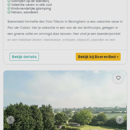
Glampen op de boerderij
Vakantie vieren in alle rust
Kindvriendelijke glamping
Fietsen, wandelen
Boerenbed Fermette des Trois Tilleuls in Bezinghem is een vakantie-oase in
Pas-de-Calais. Vier je vakantie in een van de zes tenthuisjes, gelegen in
een groene vallei en omringd door bossen. Hier vind je een boerderijwinkel
en een heleboel dieren: vleeskoeien, schapen, alpaca's, paarden en een
aantal kleine boerderijdieren. Een heerlijke plek om he...
Bekijk details
Bekijk bij BoerenBed »