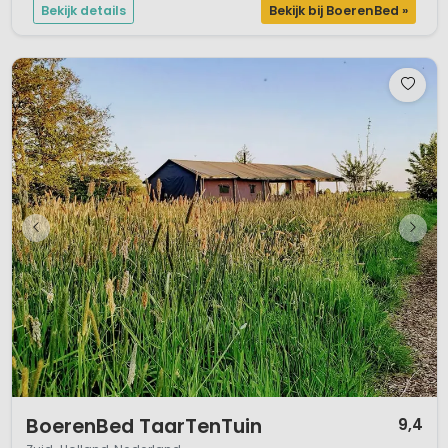
Bekijk details
Bekijk bij BoerenBed »
1 / 12
BoerenBed TaarTenTuin
9,4