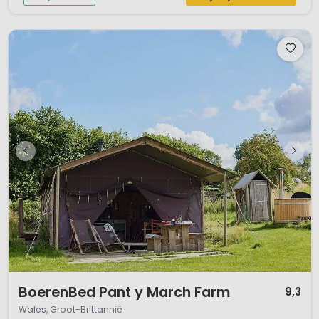
1 / 12
BoerenBed Pant y March Farm
9,3
Wales, Groot-Brittannië