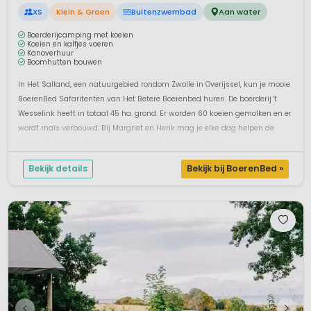
XS
Klein & Groen
Buitenzwembad
Aan water
Boerderijcamping met koeien
Koeien en kalfjes voeren
Kanoverhuur
Boomhutten bouwen
In Het Salland, een natuurgebied rondom Zwolle in Overijssel, kun je mooie
BoerenBed Safaritenten van Het Betere Boerenbed huren. De boerderij 't
Wesselink heeft in totaal 45 ha. grond. Er worden 60 koeien gemolken en er
wordt maïs verbouwd. Bij Margriet en Henk mag je elke dag helpen de
koeien en kalfjes voeren en mag je mee de koeien uit de ...
Bekijk details
Bekijk bij BoerenBed »