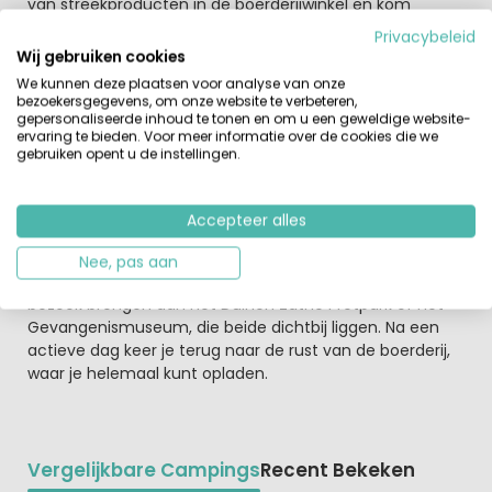
van streekproducten in de boerderijwinkel en kom
helemaal tot rust bij het kampvuur na een dag buiten.
Privacybeleid
Wij gebruiken cookies
Pak je wandelschoenen in en ontdek
We kunnen deze plaatsen voor analyse van onze
Dit stukje Friesland is een paradijs voor gezinnen die
bezoekersgegevens, om onze website te verbeteren,
graag actief zijn. Met honderden kilometers wandel-,
gepersonaliseerde inhoud te tonen en om u een geweldige website-
ervaring te bieden. Voor meer informatie over de cookies die we
fiets-, mountainbike- en ruiterroutes hoef je jezelf niet
gebruiken opent u de instellingen.
te vervelen. De routes gaan door verschillende
aangrenzende natuur parken, zoals het Drents-Friese
Wold, één van de grootste natuurgebieden van
Accepteer alles
Nederland, en het Fochteloërveen, een gebied dat
grenzend is aan UNESCO Werelderfgoed in Veenhuizen.
Nee, pas aan
Terwijl je van al deze natuur geniet, kun je ook een
bezoek brengen aan het Duinen Zathe Pretpark of het
Gevangenismuseum, die beide dichtbij liggen. Na een
actieve dag keer je terug naar de rust van de boerderij,
waar je helemaal kunt opladen.
Vergelijkbare Campings
Recent Bekeken