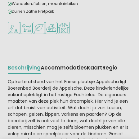
Wandelen, fietsen, mountainbiken
Duinen Zathe Pretpark
Aanbevolen voor jonge kinderen
Huisdieren toegestaan
Groene ligging
Fietsverhuur
Boerderijcamping
Beschrijving
Accommodaties
Kaart
Regio
Beschrijving
Op korte afstand van het Friese plaatsje Appelscha ligt
Boerenbed Boerderij de Appelsche. Deze kindvriendelijke
vakantieplek ligt in het rustige Fochteloo. De eigenaars
maakten van deze plek hun droomplek. Hier vind je een
erf dat bruist van activiteit. Wat dacht je van koeien,
schapen, geiten, kippen, varkens en paarden? Op de
boerderij zelf is ook veel te doen, wat dacht je van alle
dieren, misschien mag je zelfs bloemen plukken en er is
volop ruimte en speelplezier voor de kinderen. Geniet