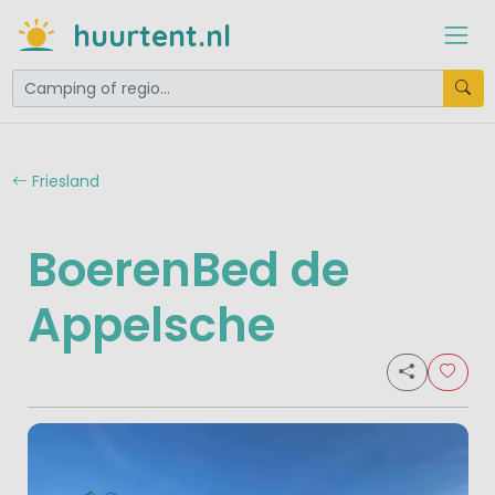
huurtent.nl
Friesland
BoerenBed de
Appelsche