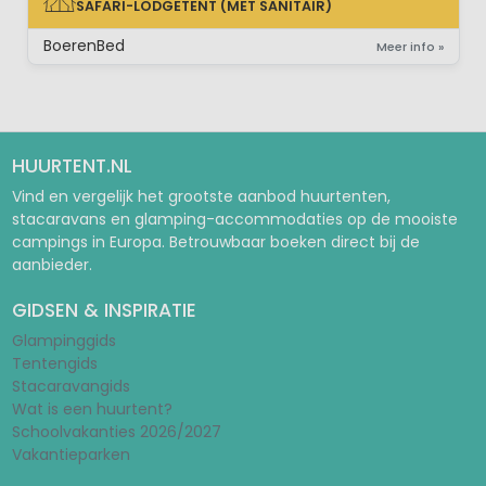
SAFARI-LODGETENT (MET SANITAIR)
SAFARI-LODGETENT (MET SANITAIR)
BoerenBed
Meer info »
HUURTENT.NL
Vind en vergelijk het grootste aanbod huurtenten,
stacaravans en glamping-accommodaties op de mooiste
campings in Europa. Betrouwbaar boeken direct bij de
aanbieder.
GIDSEN & INSPIRATIE
Glampinggids
Tentengids
Stacaravangids
Wat is een huurtent?
Schoolvakanties 2026/2027
Vakantieparken