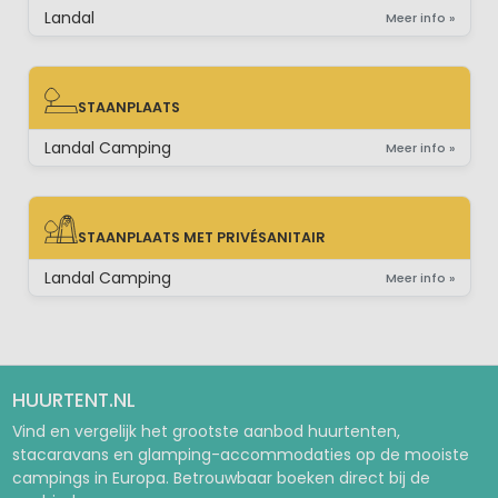
Landal
Meer info »
STAANPLAATS
STAANPLAATS
Landal Camping
Meer info »
STAANPLAATS MET PRIVÉSANITAIR
STAANPLAATS MET PRIVÉSANITAIR
Landal Camping
Meer info »
HUURTENT.NL
Vind en vergelijk het grootste aanbod huurtenten,
stacaravans en glamping-accommodaties op de mooiste
campings in Europa. Betrouwbaar boeken direct bij de