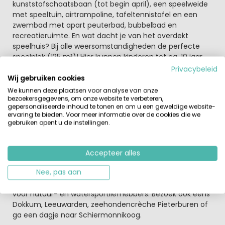
kunststofschaatsbaan (tot begin april), een speelweide
met speeltuin, airtrampoline, tafeltennistafel en een
zwembad met apart peuterbad, bubbelbad en
recreatieruimte. En wat dacht je van het overdekt
speelhuis? Bij alle weersomstandigheden de perfecte
speelplek (125 m²)! Hier kunnen kinderen tot ca. 10 jaar
zich naar hartelust uitleven. Kom het snel ontdekken!
Privacybeleid
Wij gebruiken cookies
Of wat dacht je van een bezoek aan
We kunnen deze plaatsen voor analyse van onze
Schiermonnikoog. Friesland heeft zoveel
bezoekersgegevens, om onze website te verbeteren,
gepersonaliseerde inhoud te tonen en om u een geweldige website-
mogelijkheden.
ervaring te bieden. Voor meer informatie over de cookies die we
Verder kun je na een fijne dag een van de gezellige
gebruiken opent u de instellingen.
restaurants op het park bezoeken. Gastvrijheid en
gezelligheid dat is allemaal aanwezig op dit leuke park
aan het Leukermeer. Het park ligt op de grens van
Accepteer alles
Nationaal Park Het Lauwersmeer met open
Nee, pas aan
vaarverbinding met het Lauwersmeer. Hier geniet je van
een waterrijk landschap vol terpen en dijken. Dé plek
voor natuur- en watersportliefhebbers. Bezoek ook eens
Dokkum, Leeuwarden, zeehondencrèche Pieterburen of
ga een dagje naar Schiermonnikoog.