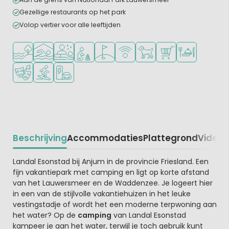
Gezellige restaurants op het park
Volop vertier voor alle leeftijden
Ligt bij het water
Overdekt zwembad
Wellnessfaciliteiten
Aanbevolen voor jonge kinderen
Golfbaan in de buurt
WiFi beschikbaar
Huisdieren toegestaan
Campingwinkel/Sup
Restaurant of p
Animatieprogramma
Watersportfaciliteiten
Laadpaal elektrische auto
Beschrijving
Accommodaties
Plattegrond
Video
K
Beschrijving
Landal Esonstad bij Anjum in de provincie Friesland. Een
fijn vakantiepark met camping en ligt op korte afstand
van het Lauwersmeer en de Waddenzee. Je logeert hier
in een van de stijlvolle vakantiehuizen in het leuke
vestingstadje of wordt het een moderne terpwoning aan
het water? Op de
camping
van Landal Esonstad
kampeer je aan het water, terwijl je toch gebruik kunt