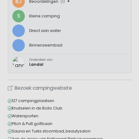
8,1
Beoordelingen
(1)
S
Kleine camping
Direct aan water
Binnenzwembad
Onderdeel van
Landal
Bezoek campingwebsite
127 campingplaatsen
Knutselen in de Bollo Club
Watersporten
Pitch & Putt golfbaan
Sauna en Turks stoombad, beautysalon
Aan de grens van Nationaal Park Lauwersmeer