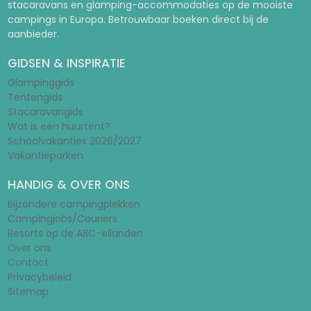
stacaravans en glamping-accommodaties op de mooiste
campings in Europa. Betrouwbaar boeken direct bij de
aanbieder.
GIDSEN & INSPIRATIE
Glampinggids
Tentengids
Stacaravangids
Wat is een huurtent?
Schoolvakanties 2026/2027
Vakantieparken
HANDIG & OVER ONS
Bijzondere campingplekken
Campingjobs/Couriers
Resorts op de ABC-eilanden
Over ons
Contact
Privacybeleid
Sitemap