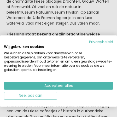
de charmante Friese plaatsjes Drachten, Grouw, Warten
of Earnewald. Of voel en ruik de natuur in
beleefmuseum Natuurmuseum Fryslân. Op Landal
Waterpark de Alde Faenen logeer je in een luxe
watervilla, vaak met eigen steiger. Dus varen maar.
Friesland staat bekend om zijn prachtige weidse
uitzichten vol rust en ruimte
Privacybeleid
Hier word je wakker met het geluid van het kabbelende
Wij gebruiken cookies
water, en het ruisende riet. Vanaf de bungalows vaar je
We kunnen deze plaatsen voor analyse van onze
zo de Friese wateren op. Uiteraard kan je vanaf de
bezoekersgegevens, om onze website te verbeteren,
gepersonaliseerde inhoud te tonen en om u een geweldige website-
bungalow ook diverse watersporten beoefenen. Het
ervaring te bieden. Voor meer informatie over de cookies die we
rustige water is perfect voor een kanotocht of een
gebruiken opent u de instellingen.
middagje suppen.
Fietsen en Wandelen
Accepteer alles
Het vlakke landschap van Friesland is ideaal voor lange
fiets of wandeltochten voor alle leeftijden.
Nee, pas aan
Gegarandeerd dat je hier een mooie fietstocht gaat
vinden die perfect bij jouw eisen past. Stop onderweg bij
een van de Friese cafeetjes of bistro's in authentieke
plaatsjes als Grou en Warten voor een kop koffie of een