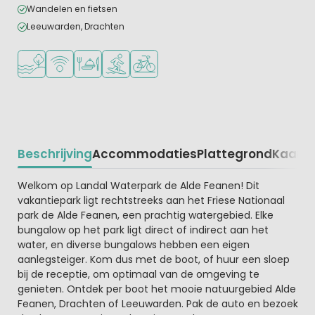
Wandelen en fietsen
Leeuwarden, Drachten
Ligt bij het water
WiFi beschikbaar
Restaurant of pizzeria
Watersportfaciliteiten
Fietsverhuur
Beschrijving
Accommodaties
Plattegrond
Kaart
R
Beschrijving
Welkom op Landal Waterpark de Alde Feanen! Dit
vakantiepark ligt rechtstreeks aan het Friese Nationaal
park de Alde Feanen, een prachtig watergebied. Elke
bungalow op het park ligt direct of indirect aan het
water, en diverse bungalows hebben een eigen
aanlegsteiger. Kom dus met de boot, of huur een sloep
bij de receptie, om optimaal van de omgeving te
genieten. Ontdek per boot het mooie natuurgebied Alde
Feanen, Drachten of Leeuwarden. Pak de auto en bezoek