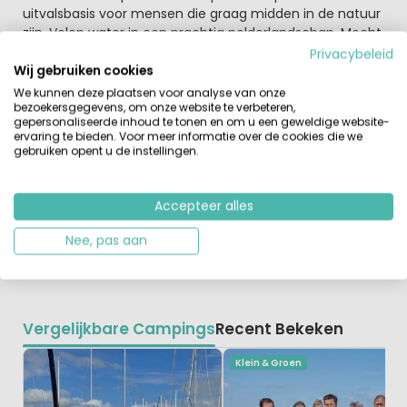
uitvalsbasis voor mensen die graag midden in de natuur
zijn. Volop water in een prachtig polderlandschap. Mocht
je een boot bezitten dan zit je hier uiteraard helemaal op
Privacybeleid
Wij gebruiken cookies
je plek.
We kunnen deze plaatsen voor analyse van onze
bezoekersgegevens, om onze website te verbeteren,
Boek hier een van de leuke waterbungalows vaak met
gepersonaliseerde inhoud te tonen en om u een geweldige website-
een aanlegsteiger waar je met je eigen boot
ervaring te bieden. Voor meer informatie over de cookies die we
terechtkunt. Gooi je hengel uit vanaf de steiger en
gebruiken opent u de instellingen.
geniet van de rust en de ruimte om je heen. Verder
staan er aan het strand van de zwemvijver ook leuk
ingerichte strandlodges geschikt voor 4 personen.
Accepteer alles
Heerlijk om 's morgens wakker te worden en meteen het
Nee, pas aan
strandje op lopen om een duik te nemen.
Vergelijkbare Campings
Recent Bekeken
Klein & Groen