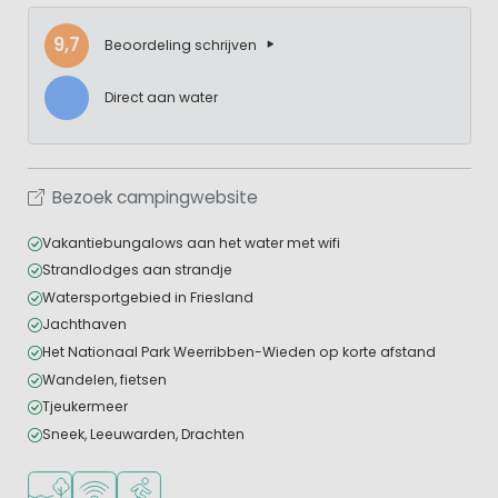
9,7
Beoordeling schrijven
Direct aan water
Bezoek campingwebsite
Vakantiebungalows aan het water met wifi
Strandlodges aan strandje
Watersportgebied in Friesland
Jachthaven
Het Nationaal Park Weerribben-Wieden op korte afstand
Wandelen, fietsen
Tjeukermeer
Sneek, Leeuwarden, Drachten
Ligt bij het water
WiFi beschikbaar
Watersportfaciliteiten