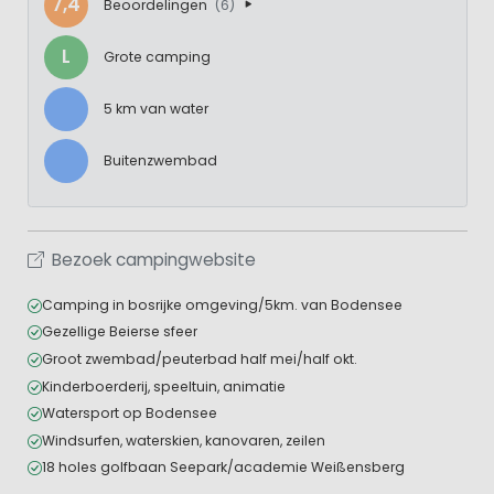
7,4
Beoordelingen
(6)
L
Grote camping
5 km van water
Buitenzwembad
Bezoek campingwebsite
Camping in bosrijke omgeving/5km. van Bodensee
Gezellige Beierse sfeer
Groot zwembad/peuterbad half mei/half okt.
Kinderboerderij, speeltuin, animatie
Watersport op Bodensee
Windsurfen, waterskien, kanovaren, zeilen
18 holes golfbaan Seepark/academie Weißensberg