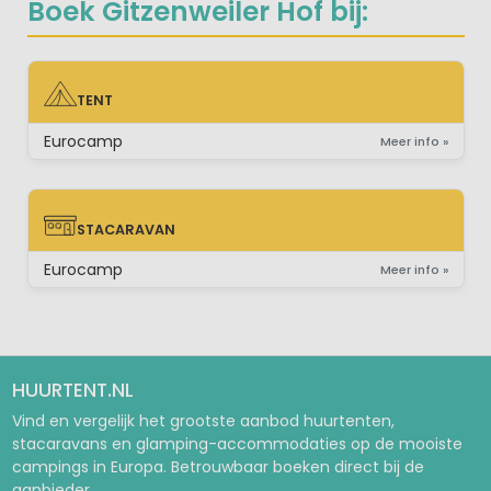
Boek Gitzenweiler Hof bij:
TENT
TENT
Eurocamp
Meer info »
STACARAVAN
STACARAVAN
Eurocamp
Meer info »
HUURTENT.NL
Vind en vergelijk het grootste aanbod huurtenten,
stacaravans en glamping-accommodaties op de mooiste
campings in Europa. Betrouwbaar boeken direct bij de
aanbieder.