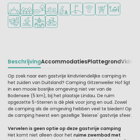
Ligt in de heuvels/bergen
Ligt in een bosrijke omgeving
Ligt bij het water
Openlucht zwembad
Aanbevolen voor jonge kinderen
Golfbaan in de buurt
WiFi beschikbaar
Campingwinkel/Sup
Restaurant of p
Animatieprogramma
Watersportfaciliteiten
Discotheek
Fietsverhuur
Beschrijving
Accommodaties
Plattegrond
Video
K
Beschrijving
Op zoek naar een gastvrije kindvriendelijke camping in
het zuiden van Duitsland? Camping Gitzenweiler Hof ligt
in een mooie bosrijke omgeving niet ver van de
Bodensee (5 km), bij het plaatsje Lindau. De ruim
opgezette 5-Sterren is dé plek voor jong en oud. Zowel
de camping als de omgeving hebben veel te bieden! Op
de camping heerst een gezellige 'Beierse' gastvrije sfeer.
Vervelen is geen optie op deze gastvrije camping
Het komt niet alleen door het
ruime zwembad met