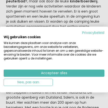
peuterbad
?, maar ook door de leuke
kinderboerderij.
Verder zijn er nog vele activiteiten waardoor de kinderen
zich geen moment hoeven te vervelen. Er is een groot
sportterrein en een leuke speeltuin. In de omgeving kun
je ook duiken en vissen. Er worden op de camping leuke
activiteiten georganiseerd door het enthousiaste
animatie-team. Voor de oudere kinderen is er zelfs een
Privacybeleid
disco. Trek van al die activiteiten? In het restaurant
Wij gebruiken cookies
staan lokale gerechten, maar ook Italiaanse maaltijden
We kunnen deze plaatsen voor analyse van onze
op het menu. Gelukkig kun je na zo’n drukke dag heerlijk
bezoekersgegevens, om onze website te verbeteren,
gepersonaliseerde inhoud te tonen en om u een geweldige website-
tot rust komen bij de stacaravan. Af en toe hoor je het
ervaring te bieden. Voor meer informatie over de cookies die we
verkeer, maar dit is nauwelijks storend.
gebruiken opent u de instellingen.
Op vijf kilometer ligt de Bodensee
Hier hebben waterliefhebbers alle ruimte om te
Accepteer alles
windsurfen, waterskiën, kanovaren en zeilen. Ook op
korte afstand ligt park Sealife in Konstanz, het
Nee, pas aan
Ravensburger Spieleland (van de bekende bordspelen),
een Zeppelin museum en het Kinder-Naturland. De
grootste apenberg van Duitsland, Salem, is ook in de
buurt. Hier wachten meer dan 200 apen op hun
bezoekers. Met een bootje kun je ook nog de Bodensee