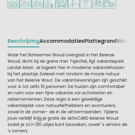
Beschrijving
Accommodaties
Plattegrond
Video
K
Beschrijving
Waar het Boheemse Woud overgaat in het Beierse
Woud, dicht bij de grens met Tsjechië, ligt vakantiepark
Landal Arber. Je logeert hier in moderne vakantiehuizen
bij het plaatsje Zwiesel met rondom de mooie natuur
van het Beierse Wout. De vakantiewoningen zijn geschikt
voor 4 tot zelfs 10 personen. De huizen zijn comfortabel
en ruim voor een fijne vakantie vol activiteiten en
relaxmomenten. Deze regio is een geweldige
vakantieplek voor natuurliefhebbers en avonturiers,
zowel in de zomer- als in de wintermaanden. Tijdens
jouw verblijf krijg je gratis de aktivCARD Beierse Woud
zodat je zo'n 130 uitjes kunt bezoeken, zowel 's winters als
's zomers.