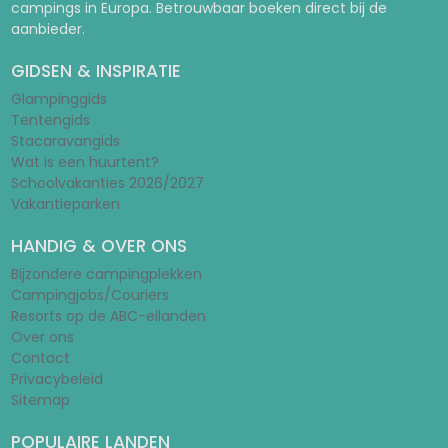
campings in Europa. Betrouwbaar boeken direct bij de
aanbieder.
GIDSEN & INSPIRATIE
Glampinggids
Tentengids
Stacaravangids
Wat is een huurtent?
Schoolvakanties 2026/2027
Vakantieparken
HANDIG & OVER ONS
Bijzondere campingplekken
Campingjobs/Couriers
Resorts op de ABC-eilanden
Over ons
Contact
Privacybeleid
Sitemap
POPULAIRE LANDEN