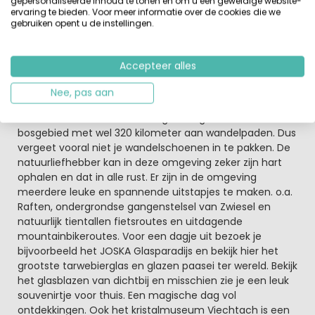
gepersonaliseerde inhoud te tonen en om u een geweldige website-
ervaring te bieden. Voor meer informatie over de cookies die we
Je vindt in dit skigebied 11.5 kilometer (waaronder blauwe
gebruiken opent u de instellingen.
en rode pistes) aan pistes en wel 90 kilometer aan
langlaufloipes. Voor de kleintjes is er een kinderskiland en
er zijn ook winterwandelpaden.
Accepteer alles
Het prachtige natuurgebied kun je ook op de fiets of
Nee, pas aan
mountainbike verkennen.
Het Park Beierse Woud is een geweldig beschermd
bosgebied met wel 320 kilometer aan wandelpaden. Dus
vergeet vooral niet je wandelschoenen in te pakken. De
natuurliefhebber kan in deze omgeving zeker zijn hart
ophalen en dat in alle rust. Er zijn in de omgeving
meerdere leuke en spannende uitstapjes te maken. o.a.
Raften, ondergrondse gangenstelsel van Zwiesel en
natuurlijk tientallen fietsroutes en uitdagende
mountainbikeroutes. Voor een dagje uit bezoek je
bijvoorbeeld het JOSKA Glasparadijs en bekijk hier het
grootste tarwebierglas en glazen paasei ter wereld. Bekijk
het glasblazen van dichtbij en misschien zie je een leuk
souvenirtje voor thuis. Een magische dag vol
ontdekkingen. Ook het kristalmuseum Viechtach is een