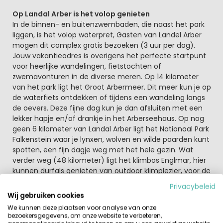
Op Landal Arber is het volop genieten
In de binnen- en buitenzwembaden, die naast het park
liggen, is het volop waterpret, Gasten van Landel Arber
mogen dit complex gratis bezoeken (3 uur per dag).
Jouw vakantieadres is overigens het perfecte startpunt
voor heerlijke wandelingen, fietstochten of
zwemavonturen in de diverse meren. Op 14 kilometer
van het park ligt het Groot Arbermeer. Dit meer kun je op
de waterfiets ontdekken of tijdens een wandeling langs
de oevers. Deze fijne dag kun je dan afsluiten met een
lekker hapje en/of drankje in het Arberseehaus. Op nog
geen 6 kilometer van Landal Arber ligt het Nationaal Park
Falkenstein waar je lynxen, wolven en wilde paarden kunt
spotten, een fijn dagje weg met het hele gezin. Wat
verder weg (48 kilometer) ligt het klimbos Englmar, hier
kunnen durfals genieten van outdoor klimplezier, voor de
jongste klimmers is er zelfs een kinderparcours.
Privacybeleid
Wij gebruiken cookies
Wintersport vanaf Landal Arber
We kunnen deze plaatsen voor analyse van onze
Tijdens de wintervakantie stopt de skibus naar het
bezoekersgegevens, om onze website te verbeteren,
skigebied Großer Arber (20 minuten rijden) voor de deur.