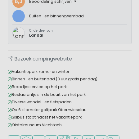
8,3
Beoordeling schrijven
Buiten- en binnenzwembad
Onderdeel van
Landal
Bezoek campingwebsite
Vakantiepark zomer en winter
Binnen- en buitenbad (3 uur gratis per dag)
Broodjesservice op het park
Restaurantjes in de buurt van het park
Diverse wandel- en fietspaden
Op 6 kilometer golfpark Oberzwieselau
Skibus stopt naast het vakantiepark
Kristalmuseum Viechtach
Ligt in een bosrijke omgeving
Overdekt zwembad
Openlucht zwembad
Aanbevolen voor jonge kinderen
Veel mogelijkheden om te sporten
Golfbaan in de buurt
WiFi beschikbaar
Fietsverhuur
Laadpaal elekt