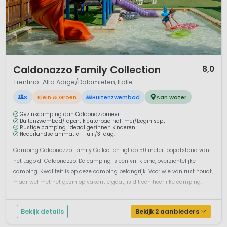
1 / 12
Caldonazzo Family Collection
8,0
Trentino-Alto Adige/Dolomieten, Italië
S
Klein & Groen
Buitenzwembad
Aan water
Gezinscamping aan Caldonazzomeer
Buitenzwembad/ apart kleuterbad half mei/begin sept
Rustige camping, ideaal gezinnen kinderen
Nederlandse animatie! 1 juli /31 aug.
Camping Caldonazzo Family Collection ligt op 50 meter loopafstand van
het Lago di Caldonazzo. De camping is een vrij kleine, overzichtelijke
camping. Kwaliteit is op deze camping belangrijk. Voor wie van rust houdt,
maar wel met het gezin op vakantie gaat, is dit een heerlijke camping.
Midden in het prachtige groene, bosrijke landschap van Trentino...
Bekijk details
Bekijk 2 aanbieders