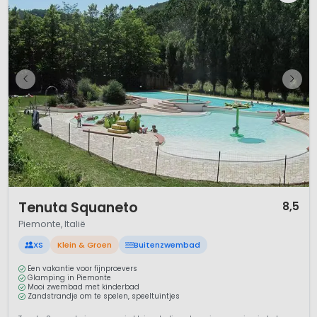
1 / 11
Tenuta Squaneto
8,5
Piemonte, Italië
XS
Klein & Groen
Buitenzwembad
Een vakantie voor fijnproevers
Glamping in Piemonte
Mooi zwembad met kinderbad
Zandstrandje om te spelen, speeltuintjes