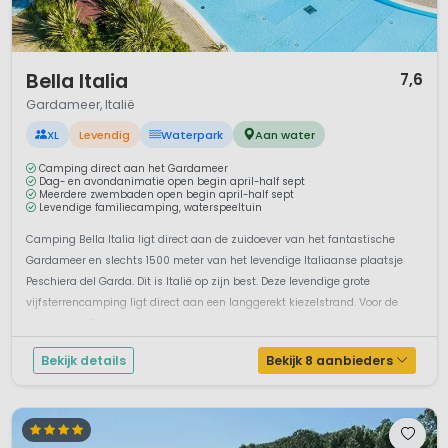
1 / 12
Bella Italia
7,6
Gardameer, Italië
XL
Levendig
Waterpark
Aan water
Camping direct aan het Gardameer
Dag- en avondanimatie open begin april-half sept
Meerdere zwembaden open begin april-half sept
Levendige familiecamping, waterspeeltuin
Camping Bella Italia ligt direct aan de zuidoever van het fantastische
Gardameer en slechts 1500 meter van het levendige Italiaanse plaatsje
Peschiera del Garda. Dit is Italië op zijn best. Deze levendige grote
vijfsterrencamping ligt direct aan een langgerekt kiezelstrand. Voor de
gasten van Bella Italia wordt dit een heerlijke zon-, meer- en...
Bekijk details
Bekijk 8 aanbieders