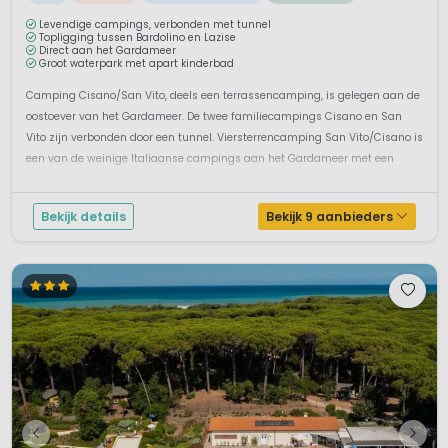
Levendige campings, verbonden met tunnel
Topligging tussen Bardolino en Lazise
Direct aan het Gardameer
Groot waterpark met apart kinderbad
Camping Cisano/San Vito, deels een terrassencamping, is gelegen aan de
oostoever van het Gardameer. De twee familiecampings Cisano en San
Vito zijn verbonden door een tunnel. Viersterrencamping San Vito/Cisano is
een van de weinige Italiaanse campings aan het Gardameer met een
zandstrandje. Vanaf deze kindvriendelijke camping kun je via een fantast...
Bekijk details
Bekijk 9 aanbieders