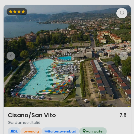
1 / 12
Cisano/San Vito
7,6
Gardameer, Italië
XL
Levendig
Buitenzwembad
Aan water