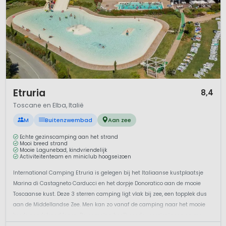
1 / 12
Etruria
8,4
Toscane en Elba, Italië
M
Buitenzwembad
Aan zee
Echte gezinscamping aan het strand
Mooi breed strand
Mooie Lagunebad, kindvriendelijk
Activiteitenteam en miniclub hoogseizoen
International Camping Etruria is gelegen bij het Italiaanse kustplaatsje
Marina di Castagneto Carducci en het dorpje Donoratico aan de mooie
Toscaanse kust. Deze 3 sterren camping ligt vlak bij zee, een topplek dus
aan de Middellandse Zee. Men kan zo vanaf de camping naar het mooie
brede zandstrand lopen. De camping heeft goede voorzieningen en mo...