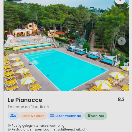
1 / 12
Le Pianacce
8,3
Toscane en Elba, Italië
S
Klein & Groen
Buitenzwembad
Aan zee
Rustig gelegen terrassencamping
Restaurant en zwembad met schitterend uitzicht