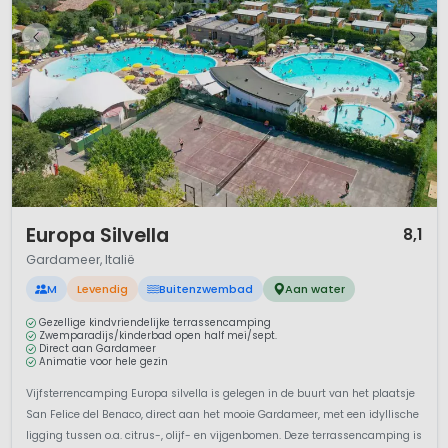
1 / 12
Europa Silvella
8,1
Gardameer, Italië
M
Levendig
Buitenzwembad
Aan water
Gezellige kindvriendelijke terrassencamping
Zwemparadijs/kinderbad open half mei/sept.
Direct aan Gardameer
Animatie voor hele gezin
Vijfsterrencamping Europa silvella is gelegen in de buurt van het plaatsje
San Felice del Benaco, direct aan het mooie Gardameer, met een idyllische
ligging tussen o.a. citrus-, olijf- en vijgenbomen. Deze terrassencamping is