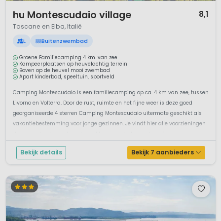
1 / 12
hu Montescudaio village
8,1
Toscane en Elba, Italië
L
Buitenzwembad
Groene Familiecamping 4 km. van zee
Kampeerplaatsen op heuvelachtig terrein
Boven op de heuvel mooi zwembad
Apart kinderbad, speeltuin, sportveld
Camping Montescudaio is een familiecamping op ca. 4 km van zee, tussen
Livorno en Volterra. Door de rust, ruimte en het fijne weer is deze goed
georganiseerde 4 sterren Camping Montescudaio uitermate geschikt als
vakantiebestemming voor jonge gezinnen. Je vindt hier alle voorzieningen
die een vakantie geslaagd maakt, een winkeltje, gratis wifi, res...
Bekijk details
Bekijk 7 aanbieders