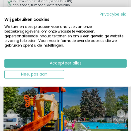
Op 5 km van het strand (pendelbus HS)
Tennisbaan, trimbaan, waterspeeltuin
Privacybeleid
Camping le Pianacce is een Italiaanse topcamping aan de Toscaanse
Wij gebruiken cookies
kust. Een mooi aangelegde terrassencamping, liggend aan de rand van
We kunnen deze plaatsen voor analyse van onze
het heuvellandschap van Toscane, gelegen bij het mooie plaatsje
bezoekersgegevens, om onze website te verbeteren,
Castagneto Carducci. Een vakantie op deze camping biedt de perfecte
gepersonaliseerde inhoud te tonen en om u een geweldige website-
combinatie tussen een vakantie aan zee en het ontdekken van de
ervaring te bieden. Voor meer informatie over de cookies die we
gebruiken opent u de instellingen.
Toscaanse hoogtepunte...
Bekijk details
Bekijk 2 aanbieders
Accepteer alles
Nee, pas aan