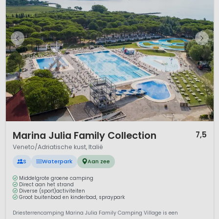
1 / 12
Marina Julia Family Collection
7,5
Veneto/Adriatische kust, Italië
S
Waterpark
Aan zee
Middelgrote groene camping
Direct aan het strand
Diverse (sport)activiteiten
Groot buitenbad en kinderbad, spraypark
Driesterrencamping Marina Julia Family Camping Village is een