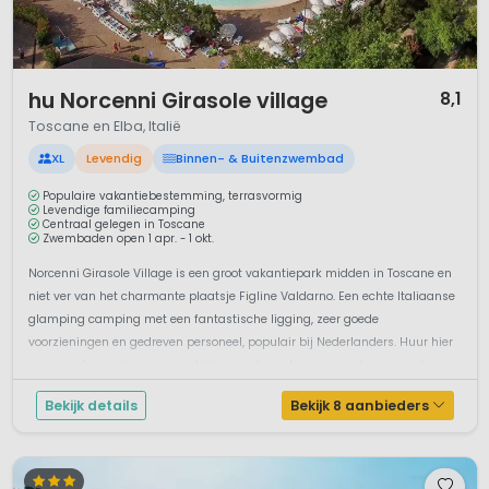
1 / 12
hu Norcenni Girasole village
8,1
Toscane en Elba, Italië
XL
Levendig
Binnen- & Buitenzwembad
Populaire vakantiebestemming, terrasvormig
Levendige familiecamping
Centraal gelegen in Toscane
Zwembaden open 1 apr. - 1 okt.
Norcenni Girasole Village is een groot vakantiepark midden in Toscane en
niet ver van het charmante plaatsje Figline Valdarno. Een echte Italiaanse
glamping camping met een fantastische ligging, zeer goede
voorzieningen en gedreven personeel, populair bij Nederlanders. Huur hier
een van de mooie accommodaties, een luxe stacaravan of een van de
comp...
Bekijk details
Bekijk 8 aanbieders