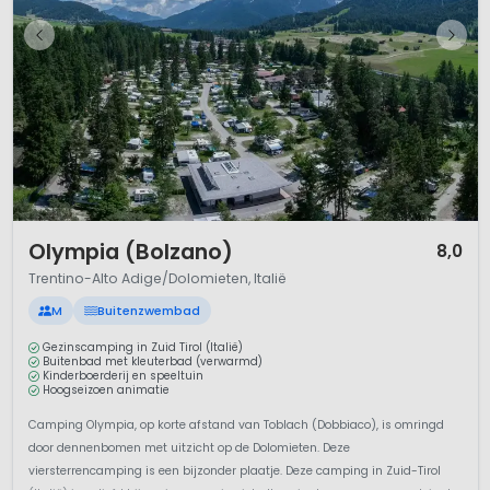
1 / 7
Olympia (Bolzano)
8,0
Trentino-Alto Adige/Dolomieten, Italië
M
Buitenzwembad
Gezinscamping in Zuid Tirol (Italië)
Buitenbad met kleuterbad (verwarmd)
Kinderboerderij en speeltuin
Hoogseizoen animatie
Camping Olympia, op korte afstand van Toblach (Dobbiaco), is omringd
door dennenbomen met uitzicht op de Dolomieten. Deze
viersterrencamping is een bijzonder plaatje. Deze camping in Zuid-Tirol