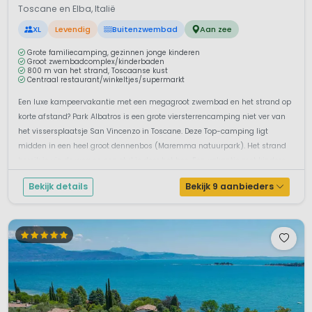
Toscane en Elba, Italië
XL
Levendig
Buitenzwembad
Aan zee
Grote familiecamping, gezinnen jonge kinderen
Groot zwembadcomplex/kinderbaden
800 m van het strand, Toscaanse kust
Centraal restaurant/winkeltjes/supermarkt
Een luxe kampeervakantie met een megagroot zwembad en het strand op
korte afstand? Park Albatros is een grote viersterrencamping niet ver van
het vissersplaatsje San Vincenzo in Toscane. Deze Top-camping ligt
midden in een heel groot dennenbos (Maremma natuurpark). Het strand
bereik je via de weg en een stukje door het bos. Een vakantie met kindere...
Bekijk details
Bekijk 9 aanbieders