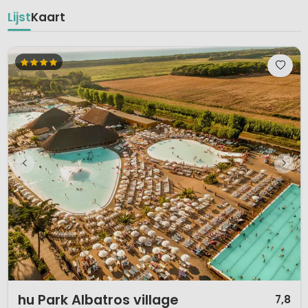
Lijst
Kaart
1 / 12
hu Park Albatros village
7,8