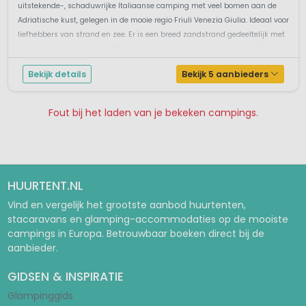
uitstekende-, schaduwrijke Italiaanse camping met veel bomen aan de
Adriatische kust, gelegen in de mooie regio Friuli Venezia Giulia. Ideaal voor
liefhebbers van strand en zee. Er is een breed zandstrand gedeeltelijk met
gazons en een geleidelijk aflopende zeebodem. Toegang deels gratis...
Bekijk details
Bekijk 5 aanbieders
Fout bij het laden van je bekeken campings.
Pagina 1
Pagina 2
Pagina 3
Pagina 4
Pagina 5
HUURTENT.NL
Vind en vergelijk het grootste aanbod huurtenten,
stacaravans en glamping-accommodaties op de mooiste
campings in Europa. Betrouwbaar boeken direct bij de
aanbieder.
GIDSEN & INSPIRATIE
Glampinggids