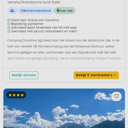
Veneto/Adriatische kust, Italië
L
Buitenzwembad
Aan zee
Direct aan strand van Cavallino
Begroeiing pijnbomen
Zwembad apart kinderbad mei tot half sept.
Zwembad met jacuzzi, relaxstoelen en meer!
Camping Cavallino ligt direct aan het strand van de Adriatische Zee, in de
Golf van Venetië. Dé familiecamping aan de Italiaanse Oostkust. Lekker
beschut gelegen en alles voorhanden voor een topvakantie met het hele
gezin.Mooie aangelegd, glamping, zee en strandCamping Village Cavallino
is gelegen in Cavallino-Treporti, tussen Lido di J...
Bekijk details
Bekijk 5 aanbieders