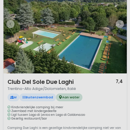
1 / 12
Club Del Sole Due Laghi
7,4
Trentino-Alto Adige/Dolomieten, Italië
M
Buitenzwembad
Aan water
Kindvriendelijke camping bij meer
Zwembad met kindergedeelte
Ligt tussen Lago di Levico en Lago di Caldonazzo
Gezellig restaurant/bar
Camping Due Laghi is een gezellige kindvriendelijke camping niet ver van