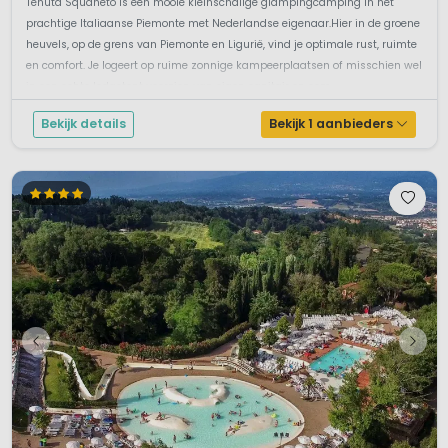
Tenuta Squaneto is een mooie kleinschalige glampingcamping in het
prachtige Italiaanse Piemonte met Nederlandse eigenaar.Hier in de groene
heuvels, op de grens van Piemonte en Ligurië, vind je optimale rust, ruimte
en comfort. Je logeert op ruime zonnige kampeerplaatsen of misschien wel
in een echte lodgetent voorzien van eigen sanitair en com...
Bekijk details
Bekijk 1 aanbieders