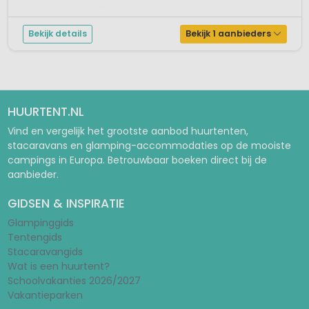
Langs de camping loopt een rivier. Verder is deze campin...
Bekijk details
Bekijk 1 aanbieders
HUURTENT.NL
Vind en vergelijk het grootste aanbod huurtenten,
stacaravans en glamping-accommodaties op de mooiste
campings in Europa. Betrouwbaar boeken direct bij de
aanbieder.
GIDSEN & INSPIRATIE
Glampinggids
Tentengids
Stacaravangids
Wat is een huurtent?
Schoolvakanties 2026/2027
Vakantieparken