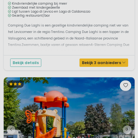
Kindvriendelijke camping bij meer
Zwembad met kindergedeelte
Ligt tussen Lago di Levico en Lago di Caldonazzo
Gezellig restaurant/bar
Camping Due Laghi is een gezellige kindvriendelijke camping niet ver van
het Levicomeer in de regio Trentino. Camping Due Laghi is een topper in de
Valsugana, een schitterend gebied in de Noord-Italiaanse provincie
Trentino.Zwemmen, bootje varen of gewoon relaxen4-Sterren Camping Due
Laghi is mooi groen aangelegd en ligt vlak bij het bekende meer v...
Bekijk details
Bekijk 3 aanbieders