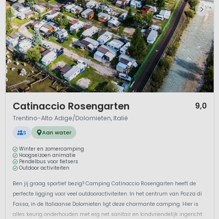
1 / 9
Catinaccio Rosengarten
9,0
Trentino-Alto Adige/Dolomieten, Italië
S
Aan water
Winter en zomercamping
Hoogseizoen animatie
Pendelbus voor fietsers
Outdoor activiteiten
Ben jij graag sportief bezig? Camping Catinaccio Rosengarten heeft de
perfecte ligging voor veel outdooractiviteiten. In het centrum van Pozza di
Fassa, in de Italiaanse Dolomieten ligt deze charmante camping. Hier is
alles keurig onderhouden met erg net sanitair en kindvriendelijk ingericht.