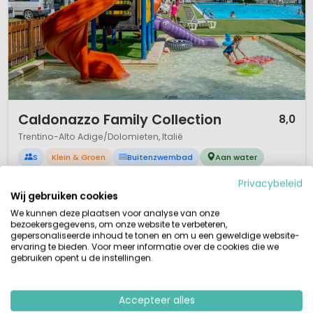
1 / 12
Caldonazzo Family Collection
8,0
Trentino-Alto Adige/Dolomieten, Italië
S
Klein & Groen
Buitenzwembad
Aan water
Gezinscamping aan Caldonazzomeer
Privacybeleid
Buitenzwembad/ apart kleuterbad half mei/begin sept
Wij gebruiken cookies
Rustige camping, ideaal gezinnen kinderen
Nederlandse animatie! 1 juli /31 aug.
We kunnen deze plaatsen voor analyse van onze
bezoekersgegevens, om onze website te verbeteren,
Camping Caldonazzo Family Collection ligt op 50 meter loopafstand van
gepersonaliseerde inhoud te tonen en om u een geweldige website-
het Lago di Caldonazzo. De camping is een vrij kleine, overzichtelijke
ervaring te bieden. Voor meer informatie over de cookies die we
gebruiken opent u de instellingen.
camping. Kwaliteit is op deze camping belangrijk. Voor wie van rust houdt,
maar wel met het gezin op vakantie gaat, is dit een heerlijke camping.
Midden in het prachtige groene, bosrijke landschap van Trentino...
Accepteer alles