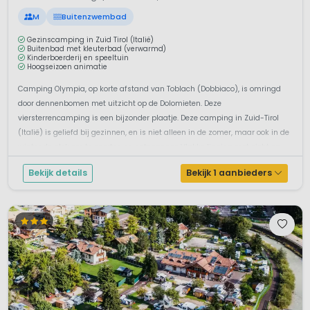
M
Buitenzwembad
Gezinscamping in Zuid Tirol (Italië)
Buitenbad met kleuterbad (verwarmd)
Kinderboerderij en speeltuin
Hoogseizoen animatie
Camping Olympia, op korte afstand van Toblach (Dobbiaco), is omringd
door dennenbomen met uitzicht op de Dolomieten. Deze
viersterrencamping is een bijzonder plaatje. Deze camping in Zuid-Tirol
(Italië) is geliefd bij gezinnen, en is niet alleen in de zomer, maar ook in de
winter de plek om te sporten en ontspannen.Vlakke ligging met zicht op ...
Bekijk details
Bekijk 1 aanbieders