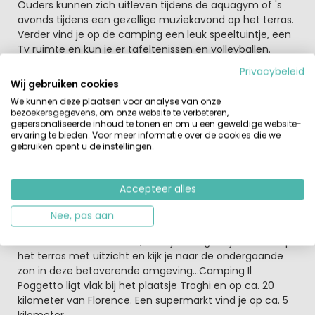
Ouders kunnen zich uitleven tijdens de aquagym of 's
avonds tijdens een gezellige muziekavond op het terras.
Verder vind je op de camping een leuk speeltuintje, een
Tv ruimte en kun je er tafeltenissen en volleyballen.
Privacybeleid
Wat een geweldig vakantiegevoel!
Wij gebruiken cookies
De
eigenaar
van Il Poggetto maakt je vast wel
We kunnen deze plaatsen voor analyse van onze
enthousiast voor de
wijnexcursie of bergwandeling
. Wil
bezoekersgegevens, om onze website te verbeteren,
je zelf de omgeving verkennen? Bij de receptie kun je
gepersonaliseerde inhoud te tonen en om u een geweldige website-
ervaring te bieden. Voor meer informatie over de cookies die we
elektrische fietsen en mountainbikes huren. Er zijn veel
gebruiken opent u de instellingen.
fietsroutes in de omgeving, en je kunt de omgeving ook
te paard verkennen. Op korte afstand van de camping is
een paardenranch en zij verzorgen speciale tochten
Accepteer alles
door de prachtige omgeving.
Nee, pas aan
's Avonds ga je natuurlijk de streekgerechten proeven in
het sfeervolle restaurant, drink je een glaasje Chianti op
het terras met uitzicht en kijk je naar de ondergaande
zon in deze betoverende omgeving...Camping Il
Poggetto ligt vlak bij het plaatsje Troghi en op ca. 20
kilometer van Florence. Een supermarkt vind je op ca. 5
kilometer.