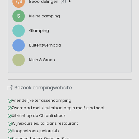
7,9
Beoordelingen
(4)
S
Kleine camping
Glamping
Buitenzwembad
Klein & Groen
Bezoek campingwebsite
Vriendelijke terrassencamping
Zwembad met kleuterbad begin mei/ eind sept.
Uitzicht op de Chianti streek
Wijnexcursies, Italiaans restaurant
Hoogseizoen, juniorclub
Florence, Lucca, Siena en Pisa