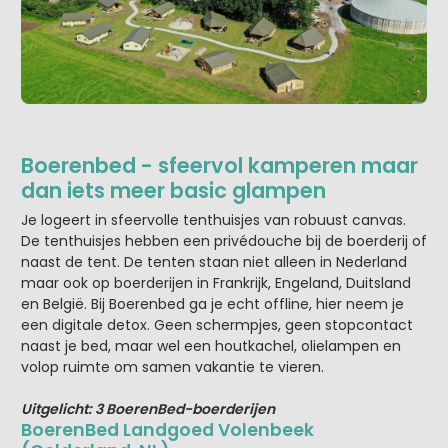
Boerenbed - sfeervol kamperen maar
dan iets meer basic glampen
Je logeert in sfeervolle tenthuisjes van robuust canvas.
De tenthuisjes hebben een privédouche bij de boerderij of
naast de tent. De tenten staan niet alleen in Nederland
maar ook op boerderijen in Frankrijk, Engeland, Duitsland
en België. Bij Boerenbed ga je echt offline, hier neem je
een digitale detox. Geen schermpjes, geen stopcontact
naast je bed, maar wel een houtkachel, olielampen en
volop ruimte om samen vakantie te vieren.
Uitgelicht: 3 BoerenBed-boerderijen
BoerenBed Landgoed Volenbeek