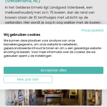
(Gelderland, NL)
In het Gelderse Ermelo ligt Landgoed Volenbeek, een
melkveehouderij met zo'n 75 koeien. Aan de rand van
bossen staan de 10 tenthuisjes met uitzicht op de
weilanden. Hier wordt je oog in oog wakker met de koeien
terwijl je geniet van je ontbijtje. Of misschien heb je wel
Privacybeleid
een hottub bijgeboekt voor het ultieme relaxmoment.
Wij gebruiken cookies
Ideaal dus voor gezinnen die houden van rust, ruimte,
We kunnen deze plaatsen voor analyse van onze
wandelen, hutten bouwen en het leven op de boerderij.
bezoekersgegevens, om onze website te verbeteren,
Hondenliefhebbers kunnen hun maatje meebrengen
gepersonaliseerde inhoud te tonen en om u een geweldige website-
ervaring te bieden. Voor meer informatie over de cookies die we
(mits aangelijnd). De tenthuisjes zijn knus en verrassend
gebruiken opent u de instellingen.
comfortabel ingericht.
Accepteer alles
Nee, pas aan