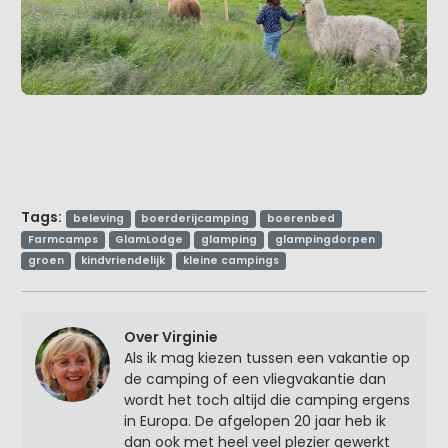
Tags:
beleving
boerderijcamping
boerenbed
Farmcamps
GlamLodge
glamping
glampingdorpen
groen
kindvriendelijk
kleine campings
Over Virginie
Als ik mag kiezen tussen een vakantie op
de camping of een vliegvakantie dan
wordt het toch altijd die camping ergens
in Europa. De afgelopen 20 jaar heb ik
dan ook met heel veel plezier gewerkt