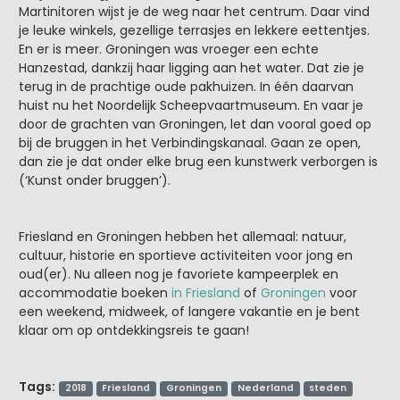
Martinitoren wijst je de weg naar het centrum. Daar vind
je leuke winkels, gezellige terrasjes en lekkere eettentjes.
En er is meer. Groningen was vroeger een echte
Hanzestad, dankzij haar ligging aan het water. Dat zie je
terug in de prachtige oude pakhuizen. In één daarvan
huist nu het Noordelijk Scheepvaartmuseum. En vaar je
door de grachten van Groningen, let dan vooral goed op
bij de bruggen in het Verbindingskanaal. Gaan ze open,
dan zie je dat onder elke brug een kunstwerk verborgen is
(‘Kunst onder bruggen’).
Friesland en Groningen hebben het allemaal: natuur,
cultuur, historie en sportieve activiteiten voor jong en
oud(er). Nu alleen nog je favoriete kampeerplek en
accommodatie boeken
in Friesland
of
Groningen
voor
een weekend, midweek, of langere vakantie en je bent
klaar om op ontdekkingsreis te gaan!
Tags:
2018
Friesland
Groningen
Nederland
steden