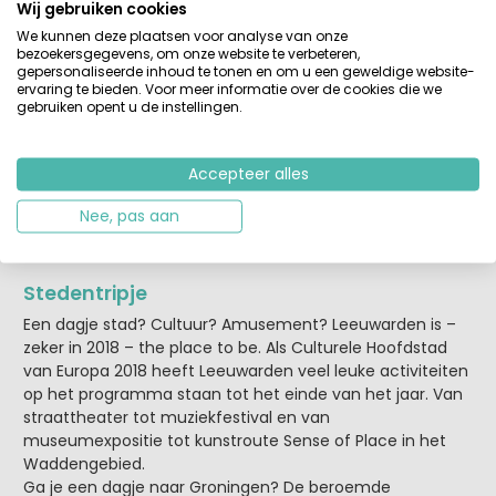
Wij gebruiken cookies
Stukje fietsen?
We kunnen deze plaatsen voor analyse van onze
bezoekersgegevens, om onze website te verbeteren,
Je omgeving verkennen op de fiets? Dan ben je in het
gepersonaliseerde inhoud te tonen en om u een geweldige website-
hoge Noorden helemaal op je plek. In Friesland ligt zo’n
ervaring te bieden. Voor meer informatie over de cookies die we
gebruiken opent u de instellingen.
3.000 km aan fietsroutes en ook in Groningen kun je naar
hartenlust fietsen, dankzij het uitgebreide netwerk van
fietspaden. Streekroutes, culinaire tochten … aan jou de
Accepteer alles
keuze waar je heen wilt en hoe lang je op je ijzeren ros wilt
zitten. Moe maar voldaan peddel je na zo’n tocht terug
Nee, pas aan
naar je bungalowtent, stacaravan of vakantiehuisje op
één van 19 campings die je via Huurtent.nl boekt.
Stedentripje
Een dagje stad? Cultuur? Amusement? Leeuwarden is –
zeker in 2018 – the place to be. Als Culturele Hoofdstad
van Europa 2018 heeft Leeuwarden veel leuke activiteiten
op het programma staan tot het einde van het jaar. Van
straattheater tot muziekfestival en van
museumexpositie tot kunstroute Sense of Place in het
Waddengebied.
Ga je een dagje naar Groningen? De beroemde