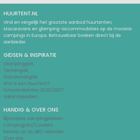
HUURTENT.NL
Vind en vergelijk het grootste aanbod huurtenten,
stacaravans en glamping-accommodaties op de mooiste
campings in Europa. Betrouwbaar boeken direct bij de
aanbieder.
GIDSEN & INSPIRATIE
Glampinggids
Tentengids
Stacaravangids
Wat is een huurtent?
Schoolvakanties 2026/2027
Vakantieparken
HANDIG & OVER ONS
Bijzondere campingplekken
Campingjobs/Couriers
Resorts op de ABC-eilanden
Over ons