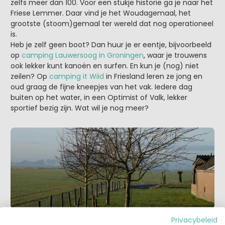
zelfs meer dan 100. Voor een stukje historie ga je naar het
Friese Lemmer. Daar vind je het Woudagemaal, het
grootste (stoom)gemaal ter wereld dat nog operationeel
is.
Heb je zelf geen boot? Dan huur je er eentje, bijvoorbeeld
op
camping Lauwersoog in Groningen
, waar je trouwens
ook lekker kunt kanoën en surfen. En kun je (nog) niet
zeilen? Op
camping it Wiid
in Friesland leren ze jong en
oud graag de fijne kneepjes van het vak. Iedere dag
buiten op het water, in een Optimist of Valk, lekker
sportief bezig zijn. Wat wil je nog meer?
Privacybeleid