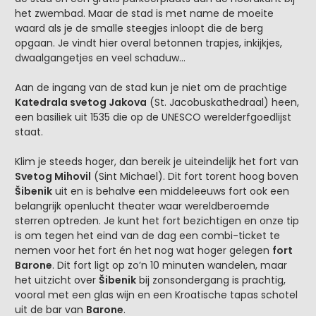
het zwembad. Maar de stad is met name de moeite
waard als je de smalle steegjes inloopt die de berg
opgaan. Je vindt hier overal betonnen trapjes, inkijkjes,
dwaalgangetjes en veel schaduw…
Aan de ingang van de stad kun je niet om de prachtige
Katedrala svetog Jakova
(St. Jacobuskathedraal) heen,
een basiliek uit 1535 die op de UNESCO werelderfgoedlijst
staat.
Klim je steeds hoger, dan bereik je uiteindelijk het fort van
Svetog Mihovil
(Sint Michael). Dit fort torent hoog boven
Šibenik
uit en is behalve een middeleeuws fort ook een
belangrijk openlucht theater waar wereldberoemde
sterren optreden. Je kunt het fort bezichtigen en onze tip
is om tegen het eind van de dag een combi-ticket te
nemen voor het fort én het nog wat hoger gelegen
fort
Barone
. Dit fort ligt op zo’n 10 minuten wandelen, maar
het uitzicht over
Šibenik
bij zonsondergang is prachtig,
vooral met een glas wijn en een Kroatische tapas schotel
uit de bar van
Barone
.