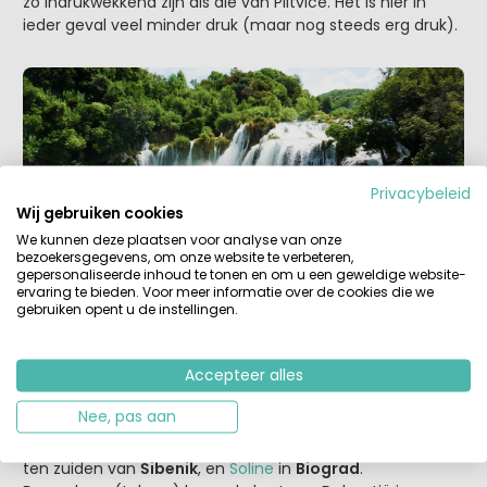
zo indrukwekkend zijn als die van Plitvice. Het is hier in
ieder geval veel minder druk (maar nog steeds erg druk).
Privacybeleid
Wij gebruiken cookies
We kunnen deze plaatsen voor analyse van onze
bezoekersgegevens, om onze website te verbeteren,
gepersonaliseerde inhoud te tonen en om u een geweldige website-
ervaring te bieden. Voor meer informatie over de cookies die we
Als je van zeilen houdt, of een plezierjacht hebt of huurt,
gebruiken opent u de instellingen.
dan is het een must om bijvoorbeeld vanuit
Šibenik
het
Kornati National Park
te bevaren. Het is een
Accepteer alles
indrukwekkende tocht die je kunt maken langs de 89
onbewoonde eilanden, eilandjes en rotsen voor de kust.
Nee, pas aan
Vlakbij
Šibenik
vind je campings als
Solaris Holiday Park
ten zuiden van
Šibenik
, en
Soline
in
Biograd
.