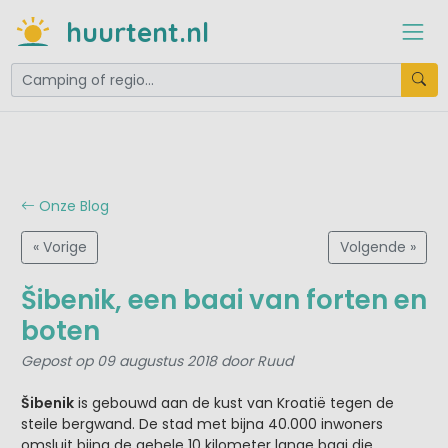
huurtent.nl
Onze Blog
« Vorige
Volgende »
Šibenik, een baai van forten en
boten
Gepost op 09 augustus 2018 door Ruud
Šibenik
is gebouwd aan de kust van Kroatië tegen de
steile bergwand. De stad met bijna 40.000 inwoners
omsluit bijna de gehele 10 kilometer lange baai die