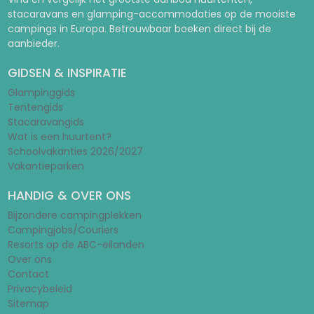
stacaravans en glamping-accommodaties op de mooiste
campings in Europa. Betrouwbaar boeken direct bij de
aanbieder.
GIDSEN & INSPIRATIE
Glampinggids
Tentengids
Stacaravangids
Wat is een huurtent?
Schoolvakanties 2026/2027
Vakantieparken
HANDIG & OVER ONS
Bijzondere campingplekken
Campingjobs/Couriers
Resorts op de ABC-eilanden
Over ons
Contact
Privacybeleid
Sitemap