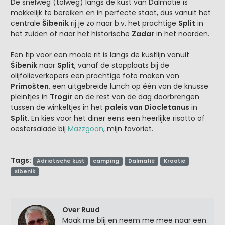
De snelweg (tolweg) langs de kust van Dalmatië is
makkelijk te bereiken en in perfecte staat, dus vanuit het
centrale
Šibenik
rij je zo naar b.v. het prachtige
Split
in
het zuiden of naar het historische
Zadar
in het noorden.
Een tip voor een mooie rit is langs de kustlijn vanuit
Šibenik
naar
Split
, vanaf de stopplaats bij de
olijfolieverkopers een prachtige foto maken van
Primošten
, een uitgebreide lunch op één van de knusse
pleintjes in
Trogir
en de rest van de dag doorbrengen
tussen de winkeltjes in het
paleis van Diocletanus
in
Split
. En kies voor het diner eens een heerlijke risotto of
oestersalade bij
Mazzgoon
, mijn favoriet.
Tags:
Adriatische kust
camping
Dalmatië
Kroatië
Sibenik
Over Ruud
Maak me blij en neem me mee naar een