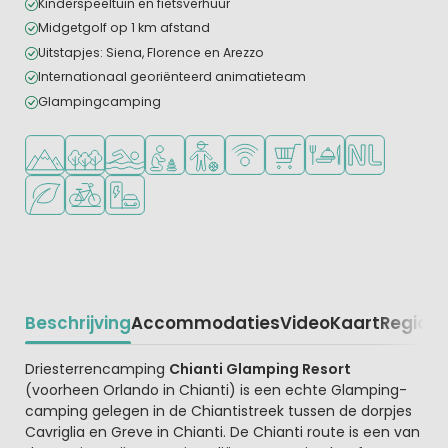
Kinderspeeltuin en fietsverhuur
Midgetgolf op 1 km afstand
Uitstapjes: Siena, Florence en Arezzo
Internationaal georiënteerd animatieteam
Glampingcamping
Ligt in de heuvels/bergen
Ligt in een bosrijke omgeving
Openlucht zwembad
Aanbevolen voor jonge kinderen
Aanbevolen voor tieners
WiFi beschikbaar
Campingwinkel/Supermar
Restaurant of pizzer
Nederlandse e
Groene ligging
Fietsverhuur
Laadpaal elektrische auto
Beschrijving
Accommodaties
Video
Kaart
Regio
Be
Beschrijving
Driesterrencamping
Chianti Glamping Resort
(voorheen Orlando in Chianti) is een echte Glamping-
camping gelegen in de Chiantistreek tussen de dorpjes
Cavriglia en Greve in Chianti. De Chianti route is een van