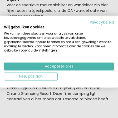
Voor de sportieve mountainbiker en wandelaar zijn hier
fijne routes uitgestippeld, o.a. de CAI-wandelroute van
Florence naar Siena.
Toscane is een van de mooiste streken van Italië.
Privacybeleid
Wij gebruiken cookies
Camping Chianti Glamping Resort ligt centraal in de
We kunnen deze plaatsen voor analyse van onze
bezoekersgegevens, om onze website te verbeteren,
driehoek Florence, Siena en Arezzo. Het Toscaanse
gepersonaliseerde inhoud te tonen en om u een geweldige website-
landschap is puur genieten, de groene heuvels,
ervaring te bieden. Voor meer informatie over de cookies die we
authentieke dorpjes, mooie steden. Florence, Siena,
gebruiken opent u de instellingen.
Arezzo en San Gimignano zijn de bekendste steden in
deze regio. De Chianti streek, met o.a. Greve in Chianti,
Volpaia, Radda in Chianti en Panzano, staat bekend om
Accepteer alles
haar wijnen en een bezoek aan een wijnboer, of wijnhuis
Nee, pas aan
moet je beslist inplannen tijdens je kampeervakantie.
Maar ook prachtige middeleeuwse kastelen, abdijen en
kerken liggen in de directe omgeving van camping
Chianti Glamping Resort. Deze fijne camping ligt
centraal van al het moois dat Toscane te bieden heeft.