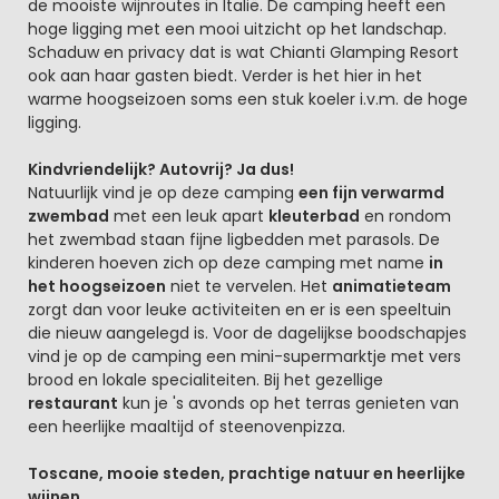
de mooiste wijnroutes in Italië. De camping heeft een
hoge ligging met een mooi uitzicht op het landschap.
Schaduw en privacy dat is wat Chianti Glamping Resort
ook aan haar gasten biedt. Verder is het hier in het
warme hoogseizoen soms een stuk koeler i.v.m. de hoge
ligging.
Kindvriendelijk? Autovrij? Ja dus!
Natuurlijk vind je op deze camping
een fijn verwarmd
zwembad
met een leuk apart
kleuterbad
en rondom
het zwembad staan fijne ligbedden met parasols. De
kinderen hoeven zich op deze camping met name
in
het hoogseizoen
niet te vervelen. Het
animatieteam
zorgt dan voor leuke activiteiten en er is een speeltuin
die nieuw aangelegd is. Voor de dagelijkse boodschapjes
vind je op de camping een mini-supermarktje met vers
brood en lokale specialiteiten. Bij het gezellige
restaurant
kun je 's avonds op het terras genieten van
een heerlijke maaltijd of steenovenpizza.
Toscane, mooie steden, prachtige natuur en heerlijke
wijnen