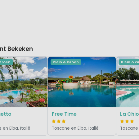
nt Bekeken
 Groen
Klein & Groen
Klein & 
getto
Free Time
La Chio
en Elba, Italië
Toscane en Elba, Italië
Toscane e