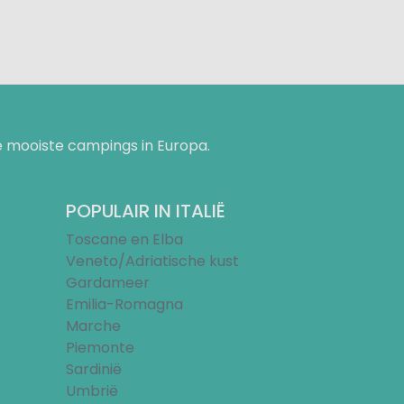
 mooiste campings in Europa.
POPULAIR IN ITALIË
Toscane en Elba
Veneto/Adriatische kust
Gardameer
Emilia-Romagna
Marche
Piemonte
Sardinië
Umbrië