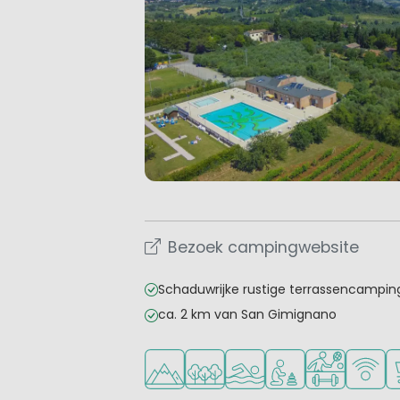
Bezoek campingwebsite
Schaduwrijke rustige terrassencampin
ca. 2 km van San Gimignano
Ligt in de heuvels/bergen
Ligt in een bosrijke omgeving
Openlucht zwembad
Aanbevolen voor j
Veel mogelij
WiFi be
C