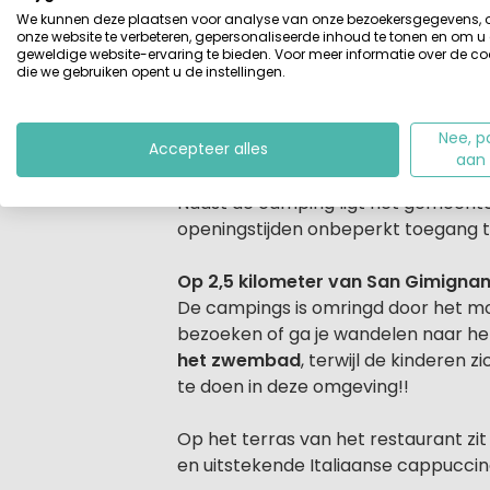
We kunnen deze plaatsen voor analyse van onze bezoekersgegevens,
onze website te verbeteren, gepersonaliseerde inhoud te tonen en om u
Gastvrije camping in Toscane
geweldige website-ervaring te bieden. Voor meer informatie over de co
De vriendelijke eigenaren van Camp
die we gebruiken opent u de instellingen.
Veel kampeerders waarderen deze cam
camping een schitterend uitzicht o
Nee, p
Accepteer alles
aan
Even afkoelen na een dagje de om
Naast de camping ligt het gemeente
openingstijden onbeperkt toegang 
Op 2,5 kilometer van San Gimignan
De campings is omringd door het m
bezoeken of ga je wandelen naar het
het zwembad
, terwijl de kinderen
te doen in deze omgeving!!
Op het terras van het restaurant zit 
en uitstekende Italiaanse cappuccin