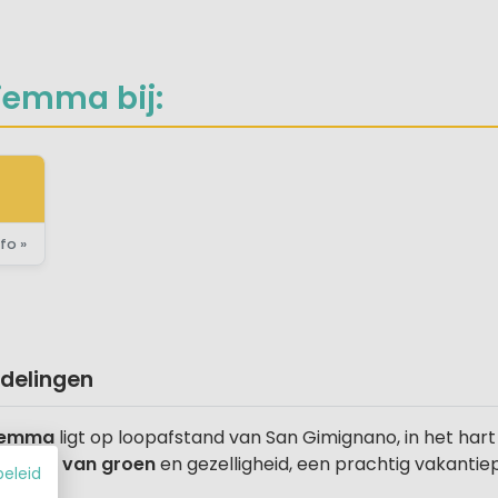
iemma bij:
fo »
delingen
Piemma
ligt op loopafstand van San Gimignano, in het hart 
en
oase van groen
en gezelligheid, een prachtig vakantiep
beleid