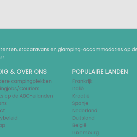
uurtenten, stacaravans en glamping-accommodaties op de
er.
IG & OVER ONS
POPULAIRE LANDEN
ndere campingplekken
Frankrijk
ngjobs/Couriers
Italië
ts op de ABC-eilanden
Kroatië
ons
Spanje
ct
Nederland
ybeleid
Duitsland
ap
België
Luxemburg