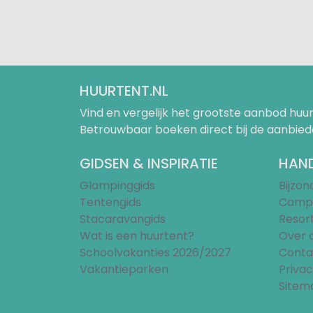
HUURTENT.NL
Vind en vergelijk het grootste aanbod h
Betrouwbaar boeken direct bij de aanbied
GIDSEN & INSPIRATIE
HAND
Glampinggids
Bijzo
Tentengids
Campi
Stacaravangids
Resor
Wat is een huurtent?
Over 
Schoolvakanties 2026/2027
Conta
Vakantieparken
Privac
Sitem