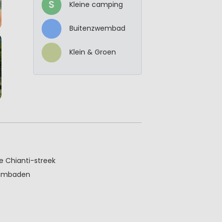
S
Kleine camping
Buitenzwembad
Klein & Groen
e Chianti-streek
wembaden