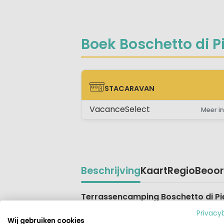
Boek Boschetto di P
STACARAVAN
STACARAVAN
VacanceSelect
Meer in
Beschrijving
Kaart
Regio
Beoor
Beschrijving
Terrassencamping Boschetto di 
Camping Boschetto di Piemma is e
Privacy
opgebouwd.
Wij gebruiken cookies