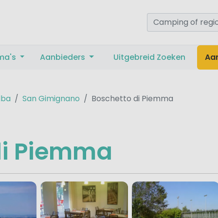
ma's
Aanbieders
Uitgebreid Zoeken
Aa
lba
San Gimignano
Boschetto di Piemma
di Piemma