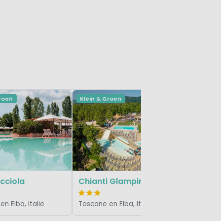
Groen
Klein & Groen
Klein & Gr
Tenuta D
Toscane en
cciola
Chianti Glamping Resort
n Elba, Italië
Toscane en Elba, Italië