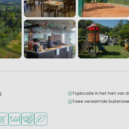
+7
g
Toplocatie in het hart van d
Twee verwarmde buitenz
onge kinderen
kheden om te sporten
schikbaar
ampingwinkel/Supermarkt
Restaurant of pizzeria
Animatieprogramma
Groene ligging