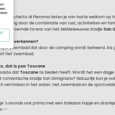
 om
 een
okies
ing Boschetto di Piemma heten je van harte welkom op h
ping door de combinatie van rust, activiteiten en fanta
p de beroemde torens van het Middeleeuwse stadje
San 
as
geving verkennen?
lijke zwembad dat door de camping wordt beheerd. Als g
tot het zwembad.
o, dat is pas Toscane
ooiste dat
Toscane
te bieden heeft. Wordt het een dagje 
 romantische stadje San Gimignano? Natuurlijk kun je oo
 zich vermaken in het water. Het zwembad en de sportveld
je 's avonds ook prima met een Italiaans hapje en drankje 
o.--