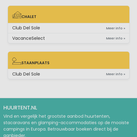
CHALET
CHALET
Club Del Sole
Meer info »
VacanceSelect
Meer info »
STAANPLAATS
STAANPLAATS
Club Del Sole
Meer info »
HUURTENT.NL
Vind en vergelijk het grootste aanbod huurtenten,
stacaravans en glamping-accommodaties op de mooiste
campings in Europa. Betrouwbaar boeken direct bij de
aanbieder.