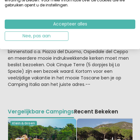
gebruiken opent u de instellingen.
bereikbaar. Tussen Lucca en Florence in vind je
Montecatini Alto
dit plaatsje kun je met de auto of met
een kabelbaan bereiken. Een romantisch plaatsje, met
Accepteer alles
leuke restaurants, rondom een oud kasteel.
Montecatini
Terme
zelf is een van de belangrijkste
Nee, pas aan
thermaalbadplaatsen.
Pistoia
de hoofdstad van de
provincie Pistoia met een mooie monumentele
binnenstad o.a. Piazza del Duomo, Ospedale del Ceppo
en meerdere mooie indrukwekkende kerken moet men
beslist bezoeken. Ook Cinque Terre (5 dorpjes bij La
Spezie) zijn een bezoek waard. Kortom voor een
veelzijdige vakantie in het mooie Toscane ben je op
Camping Italia aan het juiste adres.--
Vergelijkbare Campings
Recent Bekeken
Klein & Groen