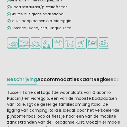
Animatie in het hoogseizoen
Goed restaurant/pizzeria/terras
Shuttle bus gratis naar strand
Leuke badplaatsen o.a. Viareggio
Florence, Lucca, Pisa, Cinque Terra
Ligt in een bosrijke omgeving
Ligt bij strand en zee
Openlucht zwembad
Aanbevolen voor jonge kinderen
WiFi beschikbaar
Huisdieren toegestaan
Campingwinkel/Supermar
Restaurant of pizzer
Fietsverhuur
Beschrijving
Accommodaties
Kaart
Regio
Beoorde
Beschrijving
Tussen Torre del Lago (de woonplaats van Giacomo
Puccini) en Viareggio, een van de mooiste badplaatsen
van Italië, ligt de gezellige familiecamping Italia. De
ligging van camping Italia is ideaal, door het verkoelende
pijnbomenbos loop of fiets je naar een van de mooiste
zandstranden
van de Toscaanse kust. Ook zijn er mooie