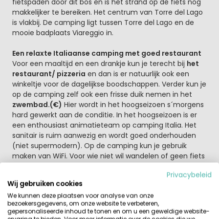
fietspaden door dit bos en is het strand op de fiets nog
makkelijker te bereiken. Het centrum van Torre del Lago
is vlakbij. De camping ligt tussen Torre del Lago en de
mooie badplaats Viareggio in.
Een relaxte Italiaanse camping met goed restaurant
Voor een maaltijd en een drankje kun je terecht bij
het
restaurant/ pizzeria
en dan is er natuurlijk ook een
winkeltje voor de dagelijkse boodschappen. Verder kun je
op de camping zelf ook een frisse duik nemen in het
zwembad.(€)
Hier wordt in het hoogseizoen s´morgens
hard gewerkt aan de conditie. In het hoogseizoen is er
een enthousiast animatieteam op camping Italia. Het
sanitair is ruim aanwezig en wordt goed onderhouden
(niet supermodern). Op de camping kun je gebruik
maken van WiFi. Voor wie niet wil wandelen of geen fiets
bij zich heeft, gaat er ieder half uur een nieuwe
Privacybeleid
shuttlebus naar het strand.
Wij gebruiken cookies
We kunnen deze plaatsen voor analyse van onze
In de prachtige omgeving kijk je je ogen uit.
bezoekersgegevens, om onze website te verbeteren,
Natuurlijk bezoek je de villa van Giacomo Puccini.
Pissa,
gepersonaliseerde inhoud te tonen en om u een geweldige website-
Lucca
en de kunststad
Florence
zijn eenvoudig
ervaring te bieden. Voor meer informatie over de cookies die we